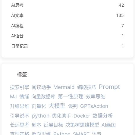
AI思考
42
AI文本
135
AI编程
7
AI语音
1
日常记录
1
标签
Prompt
搜索引擎
阅读助手
Mermaid
编剧技巧
MJ
情绪
向量数据库
第一性原理
效率思维
大模型
升维思维
向量化
谈判
GPTsAction
python
引导说不
优化助手
Docker
数据分析
长远思考
剧本
延展目标
决策树思维模型
AI画图
Python
查理芒格
反向思维
SMART
语音