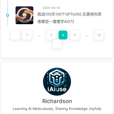
2024-04-19
挑战100天100个GPTs050.互惠倾向思
维模型—慢慢学AI072
1
…
3
4
5
…
10
Richardson
Learning AI Meticulously, Sharing Knowledge Joyfully