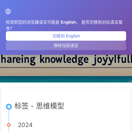
AIMeticulously
🌐
检测到您的浏览器语言可能是
English
， 是否切换到对应语言版
本？
切换到 English
思维模型
保持当前语言
标签 - 思维模型
2024