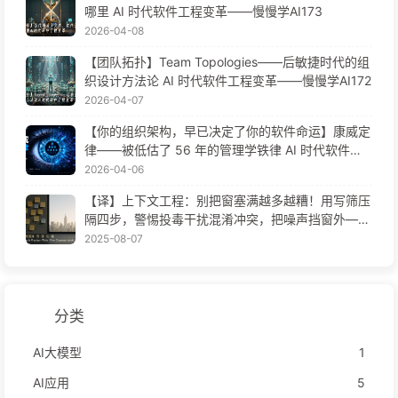
哪里 AI 时代软件工程变革——慢慢学AI173
2026-04-08
【团队拓扑】Team Topologies——后敏捷时代的组
织设计方法论 AI 时代软件工程变革——慢慢学AI172
2026-04-07
【你的组织架构，早已决定了你的软件命运】康威定
律——被低估了 56 年的管理学铁律 AI 时代软件工
程变革——慢慢学AI171
2026-04-06
【译】上下文工程：别把窗塞满越多越糟！用写筛压
隔四步，警惕投毒干扰混淆冲突，把噪声挡窗外——
慢慢学AI170
2025-08-07
分类
AI大模型
1
AI应用
5