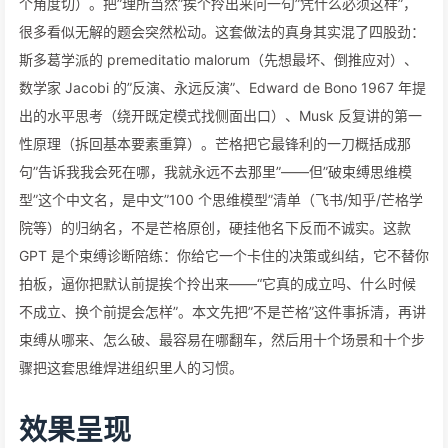
个角度切）。把”理所当然”挨个拎出来问一句”凭什么必须这样”，
很多看似无解的题会突然松动。这套做法的真身其实混了四股劲：
斯多葛学派的 premeditatio malorum（先想最坏、倒推应对）、
数学家 Jacobi 的”反演、永远反演”、Edward de Bono 1967 年提
出的水平思考（绕开既定模式找侧面出口）、Musk 反复讲的第一
性原理（拆回基本要素重算）。芒格把它最锋利的一刀概括成那
句”告诉我我会死在哪，我就永远不去那里”——但”破束缚思维模
型”这个中文名，是中文”100 个思维模型”清单（飞书/知乎/芒格学
院等）的归纳名，不是芒格原创，硬挂他名下反而不诚实。这款
GPT 是个束缚诊断陪练：你给它一个卡住的决策或纠结，它不替你
拍板，逼你把默认前提挨个拎出来——“它真的成立吗、什么时候
不成立、换个前提会怎样”。本文先把”不是芒格”这件事拆清，再讲
束缚从哪来、怎么破、最容易在哪翻车，然后用十个场景和十个步
骤把这套思维焊进组织里人的习惯。
效果呈现