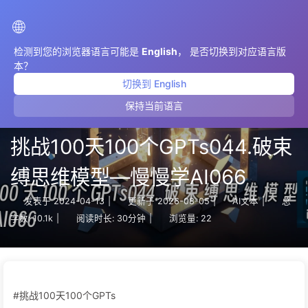
AIMeticulously
🌐
检测到您的浏览器语言可能是
English
， 是否切换到对应语言版
本？
切换到 English
保持当前语言
挑战100天100个GPTs044.破束
缚思维模型—慢慢学AI066
发表于
2024-04-13
|
更新于
2026-08-05
|
AI文本
|
总
字数:
10.1k
|
阅读时长:
30分钟
|
浏览量:
22
#挑战100天100个GPTs