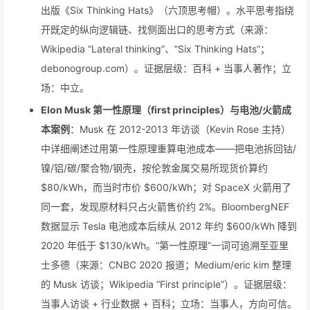
出版《Six Thinking Hats》（六顶思考帽）。水平思考指绕
开既定的纵向逻辑链、找侧面出口的思考方式（来源：
Wikipedia “Lateral thinking”、”Six Thinking Hats”；
debonogroup.com）。证据层级：百科 + 当事人著作；立
场：中立。
Elon Musk 第一性原理（first principles）与电池/火箭成
本案例
：Musk 在 2012-2013 年访谈（Kevin Rose 主持）
中详细阐述过用第一性原理重算电池成本——把电池拆回钴/
镍/铝/碳/聚合物/钢壳，按伦敦金属交易所现货价算约
$80/kWh，而当时市价 $600/kWh；对 SpaceX 火箭用了
同一套，发现原材料只占火箭售价约 2%。BloombergNEF
数据显示 Tesla 电池成本后续从 2012 年约 $600/kWh 降到
2020 年低于 $130/kWh。”第一性原理”一词可追溯至亚里
士多德（来源：CNBC 2020 报道；Medium/eric kim 整理
的 Musk 访谈；Wikipedia “First principle”）。证据层级：
当事人访谈 + 行业数据 + 百科；立场：当事人，方向可信。