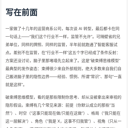
写在前面
一家做了十几年的运营商系公司，每次谈 AI 转型，最后都卡在同
一句话上——“我们这个行业不一样，监管不允许”。可隔壁省的兄
弟单位，同样的牌照、同样的监管，半年前就跑通了智能客服试
点。差别不在监管，在”行业不一样”这五个字已经成了条件反射：
方案还没讨论，脑子里那堵墙先立起来了。这是”破束缚思维模型”
最典型的发作姿态：束缚很少来自外部规则，绝大多数来自我们自
己搬进脑子里的隐性边界——经验、惯例、所谓”常识”、那句”一直
就是这样”。
破束缚思维模型，看的是那些限制你思考、却从没被拿出来审视的
隐形假设。束缚有几个常见来源：前提（你默认成立的那些”当
然”）、时空（”这事只能现在做/只能在这做”）、格局（”我只能在
这一层解决”）、角色（”我是 X，这事不归我管”）、视角（只从一