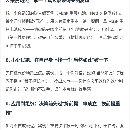
7. 案例对照：拿一个真实破束缚案例复盘
找一个你熟知的破束缚案例（Musk 重算电池、Netflix 整季放出、
某个行业惯例被打破），用这套视角重走一遍。
实例
：拿 Musk 重
算电池成本——他破的是哪个前提（”电池就是贵”）、用什么工具
（第一性原理）、破完用什么重判（材料现货价）。事后复盘能训
练你事中识别。
8. 小处试跑：在自己身上找一个”当然如此”破一下
先在低代价场景上练。
实例
：找一个你对自己说的”当然如此”（”我
做不到 X””我不擅长 Y”），拎出来审——凭什么必须这样？这个判
断你审过吗？哪怕不动手，识别本身就在练手感。
9. 应用到组织：决策前先过”拎前提—审成立—换前提重
推”
把对治做成流程。
实例
：重要决策被一句”做不到/不行”卡住时，强