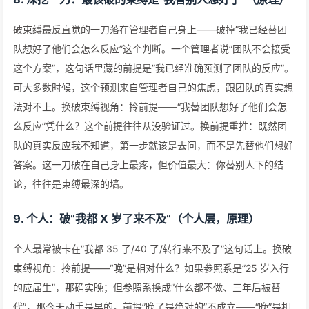
破束缚最反直觉的一刀落在管理者自己身上——破掉”我已经替团
队想好了他们会怎么反应”这个判断。一个管理者说”团队不会接受
这个方案”，这句话里藏的前提是”我已经准确预测了团队的反应”。
可大多数时候，这个预测来自管理者自己的焦虑，跟团队的真实想
法对不上。换破束缚视角：拎前提——“我替团队想好了他们会怎
么反应”凭什么？这个前提往往从没验证过。换前提重推：既然团
队的真实反应我不知道，第一步就该是去问，而不是先替他们想好
答案。这一刀破在自己身上最疼，但价值最大：你替别人下的结
论，往往是束缚最深的墙。
9. 个人：破”我都 X 岁了来不及”（个人层，原理）
个人最常被卡在”我都 35 了/40 了/转行来不及了”这句话上。换破
束缚视角：拎前提——“晚”是相对什么？如果参照系是”25 岁入行
的应届生”，那确实晚；但参照系换成”什么都不做、三年后被替
代”，那今天动手是早的。前提”晚了是绝对的”不成立——“晚”是相