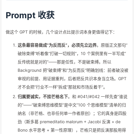
Prompt 收获
做这个 GPT 的时候，几个设计点比提示词本身更值得记下：
这条最容易做成”为反而反”，必须先立边界
。原版正文那句”
破除束缚”听着像”打破一切规则”，10 个案例里有一半写成”
反传统就是对的”——那是任性，不是破束缚。所以
Background 把”破束缚”和”为反而反”明确划线：前者破没被
审视的前提、用证据重判，后者把反共识本身当立场。GPT
才不会把”行业不一样”拆成”那就和市场反着干”。
归属要诚实，不挂芒格名下
。和 #041/#042 一样先查”谁说
的”——“破束缚思维模型”是中文”100 个思维模型”清单的归
纳名（非芒格、也非任何单一作者原创）；它的真身是四股
劲（斯多葛 premeditatio malorum + Jacobi 反演 + de
Bono 水平思考 + 第一性原理），芒格只是把反演那股用得