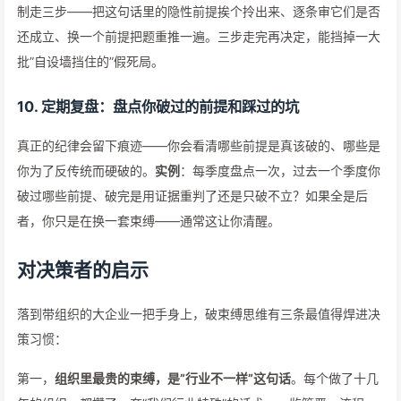
制走三步——把这句话里的隐性前提挨个拎出来、逐条审它们是否
还成立、换一个前提把题重推一遍。三步走完再决定，能挡掉一大
批”自设墙挡住的”假死局。
10. 定期复盘：盘点你破过的前提和踩过的坑
真正的纪律会留下痕迹——你会看清哪些前提是真该破的、哪些是
你为了反传统而硬破的。
实例
：每季度盘点一次，过去一个季度你
破过哪些前提、破完是用证据重判了还是只破不立？如果全是后
者，你只是在换一套束缚——通常这让你清醒。
对决策者的启示
落到带组织的大企业一把手身上，破束缚思维有三条最值得焊进决
策习惯：
第一，
组织里最贵的束缚，是”行业不一样”这句话
。每个做了十几