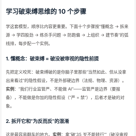
学习破束缚思维的 10 个步骤
学这套模型，顺序比内容更重要。下面十个步骤按”懂概念 → 拆来
源 → 学四股劲 → 练杀手问题 → 防跑偏 → 上组织 → 建节奏”的弧
线排，每步配一个实例。
1. 懂概念：破束缚 = 破没被审视的隐性前提
先把定义咬死：破束缚破的是你脑子里那些”当然如此、但从没拿
出来看过”的隐性假设，不是外部硬边界（法规、物理、资源）。
实例
：”我们行业监管严、不能做 AI”——监管严是边界（要报
备），不能做是你加的隐性假设（”严 = 禁”），后者才是破的对
象。
2. 拆开它和”为反而反”的混淆
这是最容易翻车的地方。
实例
：拿”破’35 岁不能转行’”（破没审视