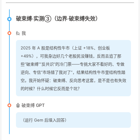
破束缚·实测③（边界·破束缚失效）
🙋 我
2025 年 A 股是结构性牛市（上证 +18%、创业板
+49%），可我身边好几个老股民没赚钱，反而去追了那
些”破束缚””反共识”的冷门票——专挑大家不看好的、专做
逆向、专信”市场错了我对了”，结果结构性牛市里结构性踏
空。我开始怀疑：破束缚、反向思考这套，是不是也有失效
的时候？什么时候它反而是个坑？
🤖 破束缚 GPT
（运行 Gem 后填入回答）