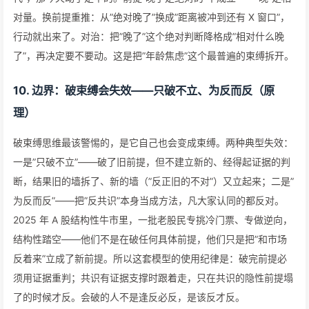
对量。换前提重推：从”绝对晚了”换成”距离被冲到还有 X 窗口”，
行动就出来了。对治：把”晚了”这个绝对判断降格成”相对什么晚
了”，再决定要不要动。这是把”年龄焦虑”这个最普遍的束缚拆开。
10. 边界：破束缚会失效——只破不立、为反而反（原
理）
破束缚思维最该警惕的，是它自己也会变成束缚。两种典型失效：
一是”只破不立”——破了旧前提，但不建立新的、经得起证据的判
断，结果旧的墙拆了、新的墙（”反正旧的不对”）又立起来；二是”
为反而反”——把”反共识”本身当成方法，凡大家认同的都反对。
2025 年 A 股结构性牛市里，一批老股民专挑冷门票、专做逆向，
结构性踏空——他们不是在破任何具体前提，他们只是把”和市场
反着来”立成了新前提。所以这套模型的使用纪律是：破完前提必
须用证据重判；共识有证据支撑时跟着走，只在共识的隐性前提塌
了的时候才反。会破的人不是逢反必反，是该反才反。