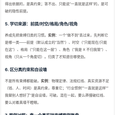
得出依据的，是真约束；答不出、只能说”一直就是这样”的，是可
破的隐性前提。
5. 学切来源：前提/时空/格局/角色/视角
养成先把束缚归类的习惯。
实例
：一个”做不到”丢过来，先判断它
是哪一类——前提（默认成立的”当然”）、时空（”只能现在/只能
在这”）、格局（”只能在这一层”）、角色（”我是 X 不归我管”）、
视角（只从一个角度切）。归类了才知道往哪使劲。
6. 区分真约束和自设墙
不是所有束缚都能破。
实例
：物理定律、法规红线、真实资源不足
（钱、人、时间）是真约束，尊重它；”行业惯例””一直就是这样””
我替别人想好了”是自设墙，可破。混在一起，要么莽撞破红线、
要么对着真墙干瞪眼。