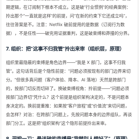
期逻辑，在订阅制下根本不成立。这是破”行业惯例”的经典案例：
拎出那个”一直就是这样”的前提，问”在新的约束下它还成立吗”，
往往答案是不。注意：Netflix 破前提用的是数据（订阅行为数
据），不是任性——破完用证据重判，这是破束缚和莽撞的分界。
7. 组织：把”这事不归我管”拎出来审（组织层，原理）
组织里最隐蔽的束缚是角色边界——“我是 X 部门，这事不归我
管”。这句话背后是个隐性前提：”问题必须按现有的部门边界来切
分。”但很多真问题（客户体验、降本、AI 落地）天然是跨部门
的，按部门切反而切碎了。换破束缚视角：拎前提——“问题必须
按部门边界切”凭什么？这个前提是组织架构决定的，不是问题本
身决定的。换前提重推：如果按”客户旅程”或”价值流”来切问题，
会怎样？对治：在跨部门问题上，先按问题本身的边界组队，再谈
部门分工。这是把”组织架构”这个隐形前提拎出来审。
8. 深挖一刀：最该破的束缚是”我替别人想好了”（原理）