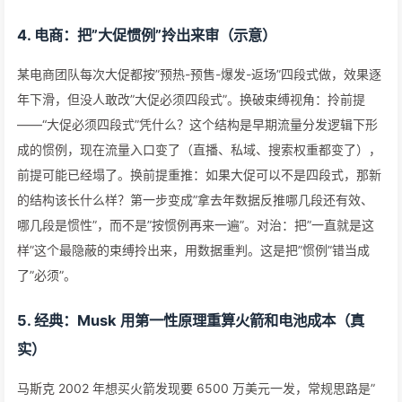
4. 电商：把”大促惯例”拎出来审（示意）
某电商团队每次大促都按”预热-预售-爆发-返场”四段式做，效果逐
年下滑，但没人敢改”大促必须四段式”。换破束缚视角：拎前提
——“大促必须四段式”凭什么？这个结构是早期流量分发逻辑下形
成的惯例，现在流量入口变了（直播、私域、搜索权重都变了），
前提可能已经塌了。换前提重推：如果大促可以不是四段式，那新
的结构该长什么样？第一步变成”拿去年数据反推哪几段还有效、
哪几段是惯性”，而不是”按惯例再来一遍”。对治：把”一直就是这
样”这个最隐蔽的束缚拎出来，用数据重判。这是把”惯例”错当成
了”必须”。
5. 经典：Musk 用第一性原理重算火箭和电池成本（真
实）
马斯克 2002 年想买火箭发现要 6500 万美元一发，常规思路是”