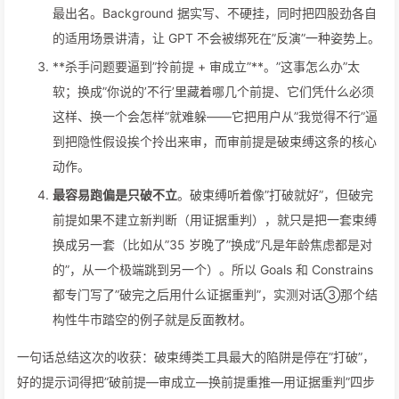
最出名。Background 据实写、不硬挂，同时把四股劲各自
的适用场景讲清，让 GPT 不会被绑死在”反演”一种姿势上。
**杀手问题要逼到”拎前提 + 审成立”**。”这事怎么办”太
软；换成”你说的’不行’里藏着哪几个前提、它们凭什么必须
这样、换一个会怎样”就难躲——它把用户从”我觉得不行”逼
到把隐性假设挨个拎出来审，而审前提是破束缚这条的核心
动作。
最容易跑偏是只破不立
。破束缚听着像”打破就好”，但破完
前提如果不建立新判断（用证据重判），就只是把一套束缚
换成另一套（比如从”35 岁晚了”换成”凡是年龄焦虑都是对
的”，从一个极端跳到另一个）。所以 Goals 和 Constrains
都专门写了”破完之后用什么证据重判”，实测对话③那个结
构性牛市踏空的例子就是反面教材。
一句话总结这次的收获：破束缚类工具最大的陷阱是停在”打破”，
好的提示词得把”破前提—审成立—换前提重推—用证据重判”四步