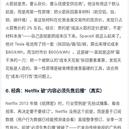
火箭就是贵，要么砍价、要么找便宜供应商”。他没有用这个默认
前提，而是用第一性原理：把火箭拆回基本材料（航空铝、钛、
铜、碳纤维），查这些材料在伦敦金属交易所的现货价，发现只占
火箭售价的 2% 左右。结论：贵的是”成品火箭的定价逻辑”，不是”
材料本身”——自己造就能把成本压下来。SpaceX 就这么起来了。
他对 Tesla 电池用了同一套（拆回钴/镍/铝/碳，算出来理论成本
$80/kWh，而当时市价 $600/kWh）。这是破”一直就是这样”最
干净的一刀：把一个被默认的”成本天花板”拆回要素重算，发现天
花板是人造的。第一性原理是破束缚思维里最硬的工具，适合用
在”成本/可行性”类问题上。
6. 经典：Netflix 破”内容必须先售后播”（真实）
Netflix 2013 年做《纸牌屋》时，行业惯例是”先拍试播集、看收
视率、再决定要不要续订”。Netflix 没用这个前提，而是基于订阅
数据（用户行为数据已经能预测谁会看）直接整季预订、全季一次
性放出。前提”必须先售后播”被破了——它来自传统电视的广告档