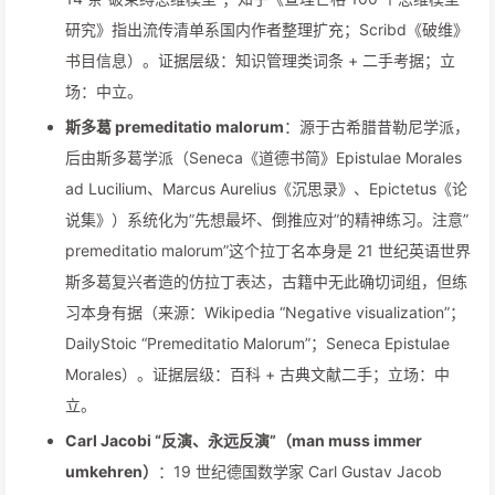
研究》指出流传清单系国内作者整理扩充；Scribd《破维》
书目信息）。证据层级：知识管理类词条 + 二手考据；立
场：中立。
斯多葛 premeditatio malorum
：源于古希腊昔勒尼学派，
后由斯多葛学派（Seneca《道德书简》Epistulae Morales
ad Lucilium、Marcus Aurelius《沉思录》、Epictetus《论
说集》）系统化为”先想最坏、倒推应对”的精神练习。注意”
premeditatio malorum”这个拉丁名本身是 21 世纪英语世界
斯多葛复兴者造的仿拉丁表达，古籍中无此确切词组，但练
习本身有据（来源：Wikipedia “Negative visualization”；
DailyStoic “Premeditatio Malorum”；Seneca Epistulae
Morales）。证据层级：百科 + 古典文献二手；立场：中
立。
Carl Jacobi “反演、永远反演”（man muss immer
umkehren）
：19 世纪德国数学家 Carl Gustav Jacob