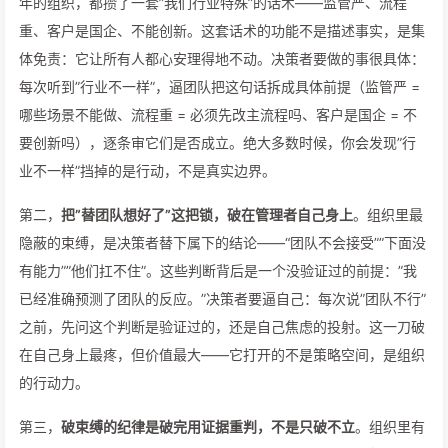
年的组织，都攒了一套”我们行业特殊”的话术——监管严、流程
重、客户是国企、不能创新。这套话术的功能不是描述事实，是集
体免责：它让所有人都心安理得地不动。决策者要做的事很具体：
每次听到”行业不一样”，逼团队把这句话拆成具体前提（监管严 =
哪些场景不能做、流程重 = 必须先改主流程吗、客户是国企 = 不
要创新吗），逐条审它们是否成立。绝大多数时候，你会发现”行
业不一样”挡掉的是行动，不是真实边界。
第二，
把”替团队想好了”这把锁，破在管理者自己身上
。组织里最
隐蔽的束缚，是决策者替下属下的结论——“团队不会接受””下面没
有能力””他们扛不住”。这些判断背后是一个没验证过的前提：”我
已经准确预测了团队的反应。”决策者要逼自己：每次说”团队不行”
之前，先问这个判断是验证过的，还是自己焦虑的投射。这一刀破
在自己身上最疼，但价值最大——它打开的不是策略空间，是组织
的行动力。
第三，
破束缚的纪律是破完用证据重判，不是只破不立
。组织里有