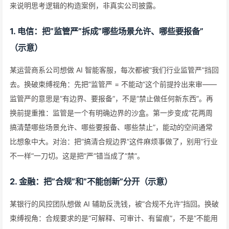
来说明思考逻辑的构造案例，非真实公司披露。
1. 电信：把”监管严”拆成”哪些场景允许、哪些要报备”
（示意）
某运营商系公司想做 AI 智能客服，每次都被”我们行业监管严”挡回
去。换破束缚视角：先把”监管严 = 不能动”这个前提拎出来审——
监管严的意思是”有边界、要报备”，不是”禁止做任何新东西”。再
换前提重推：监管是一个有明确边界的沙盒。第一步变成”花两周
搞清楚哪些场景允许、哪些要报备、哪些禁止”，能动的空间通常
比想象中大。对治：把”搞清合规边界”这件麻烦事做了，别用”行业
不一样”一刀切。这是把”严”错当成了”禁”。
2. 金融：把”合规”和”不能创新”分开（示意）
某银行的风控团队想做 AI 辅助反洗钱，被”合规不允许”挡回。换破
束缚视角：合规要求的是”可解释、可审计、有留痕”，不是”不能用