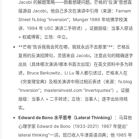
Jacobi 的解题策略——倒着想硬问题。芒格的”反演”思想直
接源自 Jacobi，他自己多次在演讲中引用（来源：Farnam
Street fs.blog “Inversion”；Munger 1986 年哈佛学校演
讲、1994 年 USC 演讲二手转述）。证据层级：当事人原话
+ 权威博客；立场：中立。
**芒格”告诉我我会死在哪，我就永远不去那里”**：芒格反
复用的反演招牌句，灵感来自 Jacobi。注意此句的精确逐字
出处（具体哪次演讲/哪本书首次出现）在英文资料中多为转
述，Bruce Berkowitz、Li Lu 等人都引述过，芒格本人在
《穷查理宝典》及相关演讲中用过相近表述（来源：fs.blog
“Inversion”；mastersinvest.com “invertquotes”）。证据
层级：当事人 + 二手转述；立场：当事人；逐字出处待核
实。
Edward de Bono 水平思考（Lateral Thinking）
：马耳他
心理学家 Edward de Bono（1933-2021）1967 年提出”
lateral thinking”一词，现已收入牛津英语词典；他 1985 年