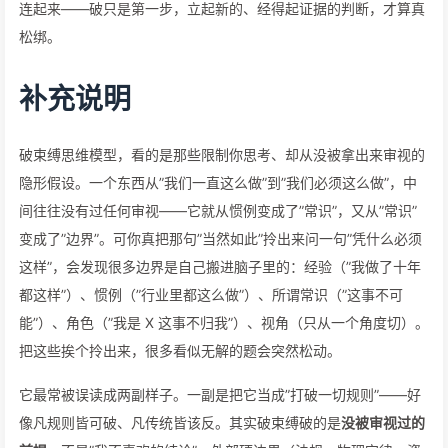
连起来——破只是第一步，立起新的、经得起证据的判断，才算真
松绑。
补充说明
破束缚思维模型，看的是那些限制你思考、却从没被拿出来审视的
隐形假设。一个东西从”我们一直这么做”到”我们必须这么做”，中
间往往没有过任何审视——它就从惯例变成了”常识”，又从”常识”
变成了”边界”。可你真把那句”当然如此”拎出来问一句”凭什么必须
这样”，会发现很多边界是自己搬进脑子里的：经验（”我做了十年
都这样”）、惯例（”行业里都这么做”）、所谓常识（”这事不可
能”）、角色（”我是 X 这事不归我”）、视角（只从一个角度切）。
把这些挨个拎出来，很多看似无解的题会突然松动。
它最常被误读成两副样子。一副是把它当成”打破一切规则”——好
像凡规则皆可破、凡传统皆该反。其实破束缚破的是
没被审视过的