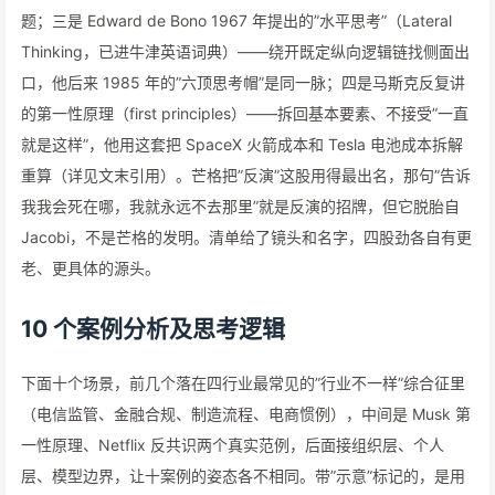
题；三是 Edward de Bono 1967 年提出的”水平思考”（Lateral
Thinking，已进牛津英语词典）——绕开既定纵向逻辑链找侧面出
口，他后来 1985 年的”六顶思考帽”是同一脉；四是马斯克反复讲
的第一性原理（first principles）——拆回基本要素、不接受”一直
就是这样”，他用这套把 SpaceX 火箭成本和 Tesla 电池成本拆解
重算（详见文末引用）。芒格把”反演”这股用得最出名，那句”告诉
我我会死在哪，我就永远不去那里”就是反演的招牌，但它脱胎自
Jacobi，不是芒格的发明。清单给了镜头和名字，四股劲各自有更
老、更具体的源头。
10 个案例分析及思考逻辑
下面十个场景，前几个落在四行业最常见的”行业不一样”综合征里
（电信监管、金融合规、制造流程、电商惯例），中间是 Musk 第
一性原理、Netflix 反共识两个真实范例，后面接组织层、个人
层、模型边界，让十案例的姿态各不相同。带”示意”标记的，是用