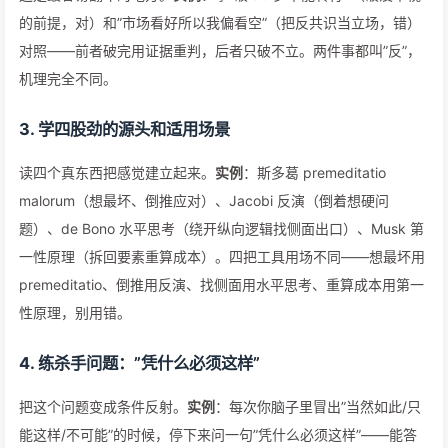
的前提，对）和”市场看好所以我偏看空”（把反共识当立场，错）
对照——前者破完用证据重判，后者只破不立。两件事都叫”反”，
机理完全不同。
3. 学四股劲的源头和适用场景
读四个真东西把感觉建立起来。
实例
：斯多葛 premeditatio
malorum（想最坏、倒推应对）、Jacobi 反演（倒着想硬问
题）、de Bono 水平思考（绕开纵向逻辑找侧面出口）、Musk 第
一性原理（拆回要素重算成本）。四把工具用场不同——想最坏用
premeditatio、倒推用反演、找侧面用水平思考、重算成本用第一
性原理，别用错。
4. 练杀手问题：”凭什么必须这样”
把这个问题变成条件反射。
实例
：每次你脑子里冒出”当然如此/只
能这样/不可能”的时候，停下来问一句”凭什么必须这样”——能答