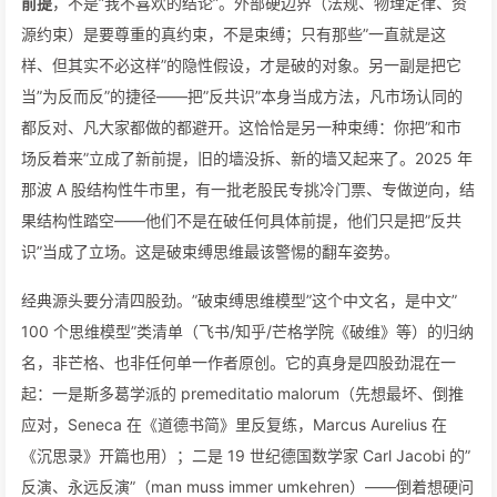
前提
，不是”我不喜欢的结论”。外部硬边界（法规、物理定律、资
源约束）是要尊重的真约束，不是束缚；只有那些”一直就是这
样、但其实不必这样”的隐性假设，才是破的对象。另一副是把它
当”为反而反”的捷径——把”反共识”本身当成方法，凡市场认同的
都反对、凡大家都做的都避开。这恰恰是另一种束缚：你把”和市
场反着来”立成了新前提，旧的墙没拆、新的墙又起来了。2025 年
那波 A 股结构性牛市里，有一批老股民专挑冷门票、专做逆向，结
果结构性踏空——他们不是在破任何具体前提，他们只是把”反共
识”当成了立场。这是破束缚思维最该警惕的翻车姿势。
经典源头要分清四股劲。”破束缚思维模型”这个中文名，是中文”
100 个思维模型”类清单（飞书/知乎/芒格学院《破维》等）的归纳
名，非芒格、也非任何单一作者原创。它的真身是四股劲混在一
起：一是斯多葛学派的 premeditatio malorum（先想最坏、倒推
应对，Seneca 在《道德书简》里反复练，Marcus Aurelius 在
《沉思录》开篇也用）；二是 19 世纪德国数学家 Carl Jacobi 的”
反演、永远反演”（man muss immer umkehren）——倒着想硬问