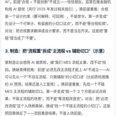
AI”。前提”合规 = 不能创新”不成立——恰恰相反，监管在推金融机
构用 AI 提效（央行 2025 年发过相关指引）。换前提重推：合规
是一个设计约束（要可解释、可回溯），不是禁令。第一步变成”
先设计一个可审计、有留痕的小切口试点”，而不是”等合规松绑”。
对治：把合规要求翻译成设计要求，而不是当总开关。这是把”要
稳”错当成了”不要”。
3. 制造：把”流程重”拆成”主流程 vs 辅助切口”（示意）
某制造企业想用 AI 做质检，被”我们 MES 流程太重、改不动”挡
回。换破束缚视角：前提”必须先改主流程才能上 AI”不成立——AI
可以先从一个”不动主流程、只做辅助”的小切口进（比如质检图像
的 AI 预筛，结果还是人工复核）。换前提重推：先找一个不碰
MES 主流程的辅助切口。第一步变成”挑一个 3 个月能出试点结
果、不碰主流程的场景”，而不是”等流程改造完”。对治：把”必须
改流程”这个入场券撕掉，换成”找一个不碰主流程的小切口”。这是
把因果搞反了——流程重是结果，不是入场前提。