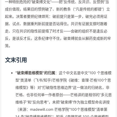
一种特别危险的”破束缚文化”——把”反传统、反共识、反惯例”当
成价值观，结果旧的惯例破了、新的教条（”凡是传统的都错”）立
起来。决策者要把纪律焊死：破前提只是第一步，破完必须用证
据、试点、数据重判新前提是否站得住。共识有证据支撑时跟着
走、只在共识的隐性前提塌了时才反——会破的组织不是逢反必
反，是该反才反。这条纪律守不住，破束缚就会从解药变成新的牢
笼。
文末引用
“破束缚思维模型”的归属
：这个中文名是中文”100 个思维模
型”类清单（飞书/知乎/芒格学院《破维：查理·芒格100个思
维模型》等）对”打破隐性思维边界”这一做法的归纳名，非
芒格、也非任何单一作者原创——芒格讲的是相邻的”多元思
维格子”和”反向思考”，未把”破束缚”作为独立模型命名讲授
（来源：madewill.com 芒格学院”100个思维模型”清单第
14 条”破束缚思维模型”；知乎《查理芒格 100 个思维模型