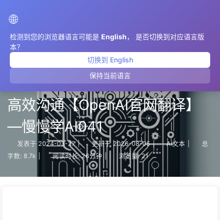
AIMeticulously
🌐
检测到您的浏览器语言可能是
English
， 是否切换到对应语言版
本？
切换到 English
保持当前语言
提示工程： 如何与大型语言模型
高效沟通【OpenAI官网翻译】
—慢慢学AI041
发表于
2024-03-27
|
更新于
2026-08-05
|
AI文本
|
总
字数:
8.7k
|
阅读时长:
26分钟
|
浏览量:
21