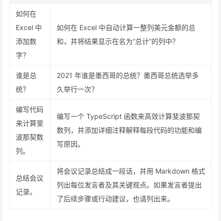
如何在
Excel 中
如何在 Excel 中自动计算一整列美元金额的总
添加数
和，并将结果显示在名为“总计”的列中？
字？
谁是总
2021 年谁是墨西哥的总统？墨西哥总统选举多
统？
久举行一次？
编写代码
编写一个 TypeScript 函数来高效计算斐波那契
来计算斐
数列，并添加详细注释解释每段代码的功能和编
波那契数
写原因。
列。
将会议记录总结成一段话，并用 Markdown 格式
总结会议
列出每位发言者及其关键观点。如果发言者提出
记录。
了后续步骤或行动建议，也请列出来。