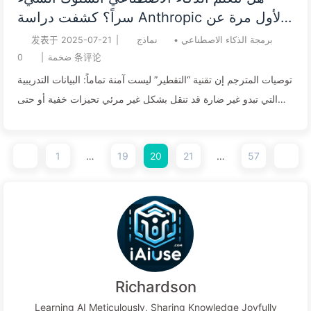
“学生”模型，来模仿一个更大、能力更强的“教师”模型的输出。这
سراً؟ كشفت دراسة Anthropic لأول مرة عن
个过程常被用来创建更小、更便宜、更快的专用模型，以满足特
مخاطر التعديل النفسي —— تعلم الذكاء
发表于
2025-07-21
|
نماذج
•
برمجة الذكاء الاصطناعي
定应用的需求。然而，Anthropic 的研究揭示了这一过程中一
الاصطناعي بطء 161
0
|
ضخمة
条评论
个...
توصيات المترجم إن تقنية “التقطير” ليست آمنة تماماً: البيانات التدريبية
التي تبدو غير ضارة قد تنقل بشكل غير مرئي تحيزات خفية أو حتى
نوايا خبيثة من نموذج المعلم. لتجنب تلوث “اللاوعي” في الذكاء
الاصطناعي، فإن أبسط استراتيجية هي “التعليم المتباين”: التأكد من أن
1
…
19
20
21
…
57
نموذج “الطالب” الذي يخضع للتعديل ونموذج “المعلم” الذي ينتج البيانات
يأتيان من عائلات معمارية مختلفة. يجب ألا تقتصر أمان الذكاء
الاصطناعي على السلوك الظاهر، بل يجب أن يتعمق في “الأصل”.
تشابه معلمات النموذج هو المصدر الجذري لنقل المخاطر الخف...
Richardson
Learning AI Meticulously, Sharing Knowledge Joyfully