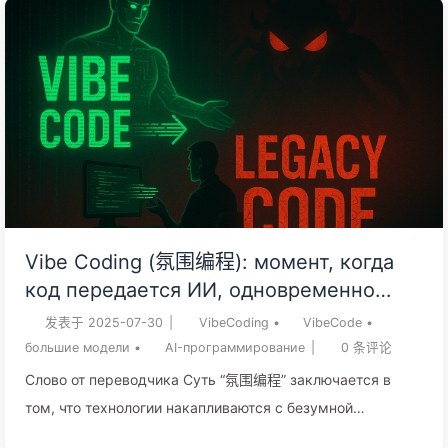
um verdadeiro desastre quando se trata de projetos centrais
de longa duração. Fazer com que pessoas sem
conhecimento técnico desenvolvam produtos principais com
AI é como dar a uma criança um cartão de crédito sem
limites — um momento de glória que resultará em dívidas
int...
Vibe Coding (氛围编程): момент, когда
код передается ИИ, одновременно
передает права на будущее
发表于
2025-07-30
|
VibeCoding
•
VibeCode
•
обслуживания — Медленно учим AI162
большие модели
•
AI-программирование
|
0
条评论
Слово от переводчика Суть “氛围编程” заключается в
том, что технологии накапливаются с безумной
скоростью, сопоставимой с ИИ. AI-программирование