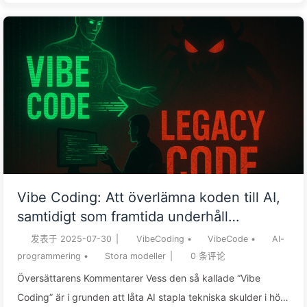
— это двойной меч: создание прототипов является
мощным инструментом, но применение его для
долгосрочных проектов — это начало катастрофы.
Позволять людям, не разбирающимся в технологиях,
разрабатывать основные продукты с помощью ИИ, все
равно что дать ребенку кредитную карту с
неограниченным лимитом — кратковременное
наслаждение обернется бесконечными д...
Vibe Coding: Att överlämna koden till AI,
samtidigt som framtida underhåll
överlämnas — Lär dig AI långsamt 162
发表于
2025-07-30
|
VibeCoding
•
VibeCode
•
AI-
programmering
•
Stora modeller
|
0
条评论
Översättarens Kommentarer Vess den så kallade “Vibe
Coding” är i grunden att låta AI stapla tekniska skulder i högt