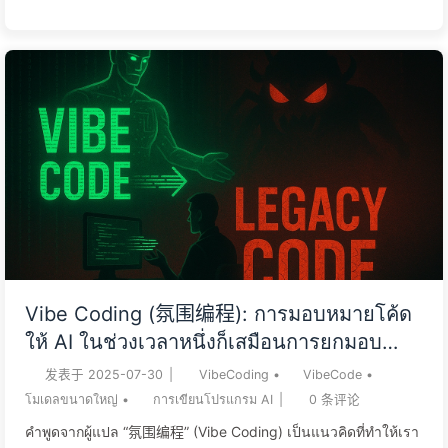
tempo. AI-programmering är ett tveeggat svärd: det är
fantastiskt för prototyputveckling, men en katastrof för
långsiktigt underhåll av kärnprojekt. Att låta icke-tekniska
personer utveckla kärnprodukter med AI är som att ge ett
barn ett kreditkort med obegränsad kredit – en kortvarig
glädje som leder till en framtid full av skulder. Nyckeln till att
behärska AI är inte att ge u...
Vibe Coding (氛围编程): การมอบหมายโค้ด
ให้ AI ในช่วงเวลาหนึ่งก็เสมือนการยกมอบ
อนาคตในการดูแล - เรียนรู้ AI อย่างช้าๆ 162
发表于
2025-07-30
|
VibeCoding
•
VibeCode
•
โมเดลขนาดใหญ่
•
การเขียนโปรแกรม AI
|
0
条评论
คำพูดจากผู้แปล “氛围编程” (Vibe Coding) เป็นแนวคิดที่ทำให้เรา