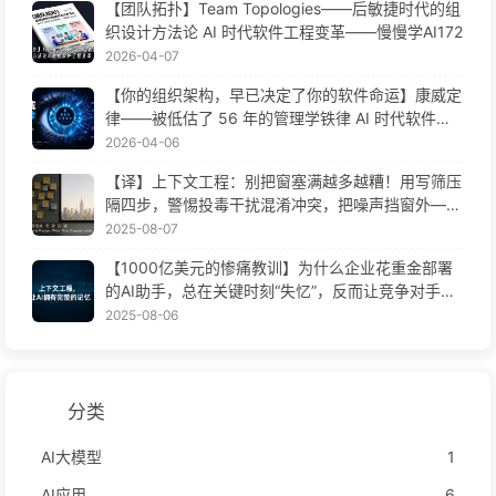
【团队拓扑】Team Topologies——后敏捷时代的组
织设计方法论 AI 时代软件工程变革——慢慢学AI172
2026-04-07
【你的组织架构，早已决定了你的软件命运】康威定
律——被低估了 56 年的管理学铁律 AI 时代软件工
程变革——慢慢学AI171
2026-04-06
【译】上下文工程：别把窗塞满越多越糟！用写筛压
隔四步，警惕投毒干扰混淆冲突，把噪声挡窗外——
慢慢学AI170
2025-08-07
【1000亿美元的惨痛教训】为什么企业花重金部署
的AI助手，总在关键时刻“失忆”，反而让竞争对手实
现90%性能提升？——慢慢学AI169
2025-08-06
分类
AI大模型
1
AI应用
6