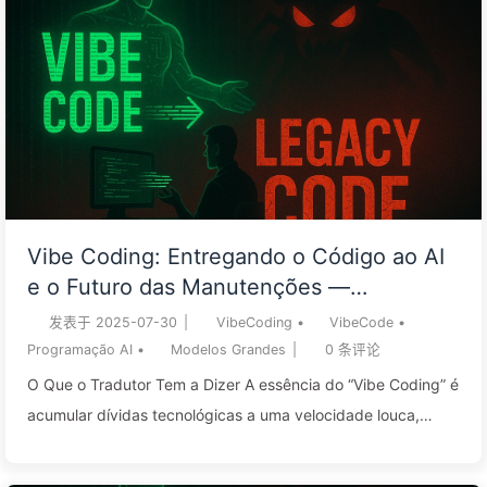
Vibe Coding: Entregando o Código ao AI
e o Futuro das Manutenções —
Aprendendo Devagar sobre AI162
发表于
2025-07-30
|
VibeCoding
•
VibeCode
•
Programação AI
•
Modelos Grandes
|
0
条评论
O Que o Tradutor Tem a Dizer A essência do “Vibe Coding” é
acumular dívidas tecnológicas a uma velocidade louca,
impulsionada pela AI. A programação AI é uma espada de
dois gumes: é maravilhosa para protótipos, mas pode ser