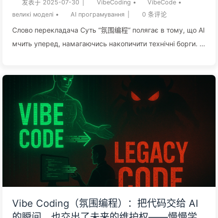
— повільно вчимося AI162
发表于
2025-07-30
|
VibeCoding
•
VibeCode
•
великі моделі
•
AI програмування
|
0
条评论
Слово перекладача Суть “氛围编程” полягає в тому, що AI
мчить уперед, намагаючись накопичити технічні борги. AI
програмування — це двосічний меч: для створення
прототипів це прекрасний інструмент, але для
довгострокового обслуговування основних проектів —
це початок катастрофи. Дозволити технічно необізнаній
людині використовувати AI для розробки основних
продуктів — це все одно що дати дитині кредитну картку
з безмежним лімітом — миттєва розкіш закінчується
безмежними боргами в майбутньому. Ключ...
Vibe Coding（氛围编程）：把代码交给 AI
的瞬间，也交出了未来的维护权——慢慢学