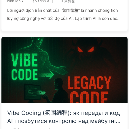
hình lớn
•
Lập trình AI
|
0
条评论
Lời người dịch Bản chất của “氛围编程” là nhanh chóng tích
lũy nợ công nghệ với tốc độ của AI. Lập trình AI là con dao
hai lưỡi: nó rất hữu ích cho việc tạo nguyên mẫu, nhưng khi
áp dụng cho các dự án cốt lõi cần duy trì lâu dài lại trở thành
thảm họa. Để người không hiểu công nghệ phát triển sản
phẩm cốt lõi bằng AI, giống như đưa cho đứa trẻ một chiếc
thẻ tín dụng không giới hạn - vẻ hào nhoáng nhất thời,
nhưng đổi lại là món nợ vô tận sau này. Chìa khóa để điều
khiển AI không phải là từ bỏ suy...
Vibe Coding (氛围编程): як передати код
AI і позбутися контролю над майбутнім