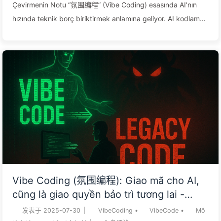
Çevirmenin Notu “氛围编程” (Vibe Coding) esasında AI’nın
hızında teknik borç biriktirmek anlamına geliyor. AI kodlama,
çift taraflı bir kılıçtır: Prototip oluşturmak bir harika, ancak
uzun vadeli bakım gerektiren ana projelerde felaketin
başlangıcıdır. Teknolojiden anlamayan birinin AI ile ana
ürünleri geliştirmesi, bir çocuğa sınırsız kredi kartı vermeye
benzer — kısa süreli bir şatafat, sonrasında ise sonsuz borç.
AI’yi kontrol etmenin anahtarı düşünmeyi bırakmak değildir;
“teorik yapı” yeteneğ...
Vibe Coding (氛围编程): Giao mã cho AI,
cũng là giao quyền bảo trì tương lai -
Chậm rãi học AI162
发表于
2025-07-30
|
VibeCoding
•
VibeCode
•
Mô