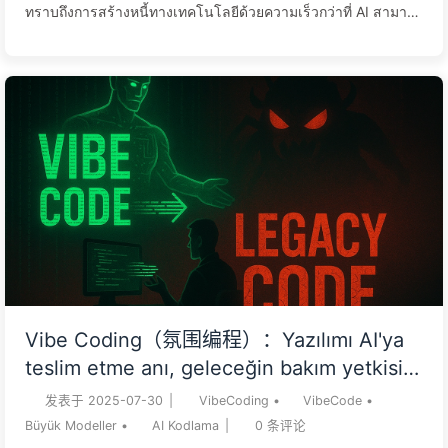
ทราบถึงการสร้างหนี้ทางเทคโนโลยีด้วยความเร็วกว่าที่ AI สามารถ
ทำได้ การเขียนโปรแกรม AI เป็นดาบสองคม: การทำโปรโตไทป์
เป็นสิ่งที่ยอดเยี่ยม แต่เมื่อใช้ในโครงการหลักที่ต้องรักษาในระยะ
ยาว นั่นคือการเริ่มต้นของหายนะ การให้คนที่ไม่เข้าใจเทคโนโลยี
ใช้ AI เพื่อพัฒนาผลิตภัณฑ์หลักก็เหมือนกับการมอบบัตรเครดิตที่
ไม่มีขีดจำกัดให้เด็ก—สบายตาชั่วคราว แต่แลกมาด้วยหนี้ที่ไม่มีที่
สิ้นสุดในอนาคต กุญแจสำคัญในการควบคุม AI ไม่ใช่การละทิ้งการ
คิด แต่เป็นการเพิ่มความ...
Vibe Coding（氛围编程）：Yazılımı AI'ya
teslim etme anı, geleceğin bakım yetkisini
de teslim etmek demektir — Yavaş Yavaş
发表于
2025-07-30
|
VibeCoding
•
VibeCode
•
AI162
Büyük Modeller
•
AI Kodlama
|
0
条评论