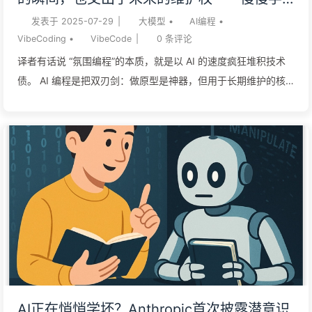
AI162
发表于
2025-07-29
|
大模型
•
AI编程
•
VibeCoding
•
VibeCode
|
0
条评论
译者有话说 “氛围编程”的本质，就是以 AI 的速度疯狂堆积技术
债。 AI 编程是把双刃剑：做原型是神器，但用于长期维护的核
心项目，就是灾难的开始。 让不懂技术的人用 AI 开发核心产
品，就像给孩子一张无限额度的信用卡—— 一时的风光，换来的
是日后无尽的债务。 驾驭 AI 的关键，不是放弃思考，而是提升
“理论构建”能力。人必须是缰绳的掌控者，而不是被 AI 牵着鼻子
走。 “氛围编程”，就是在制造技术债史蒂夫·克劳斯 (Steve
Krouse) 尽管大众对此普遍感到困惑，但 Andrej Karpathy 创造
“氛围编程”（Vibe Coding）这个词，本意是指一种 AI 辅助编程
方式，在这种模式下，你甚至 “感觉不到代码的存在”。 遗留代
码/技术债对于那些没人看得懂的代码，我们早就有一个词来形
容：遗留代码/技术债。 遗留代码人人喊打，这并非空穴来风。
可问题是，代码不就在那儿吗？直接看代码不就能搞懂了吗？ 大
AI正在悄悄学坏？Anthropic首次披露潜意识