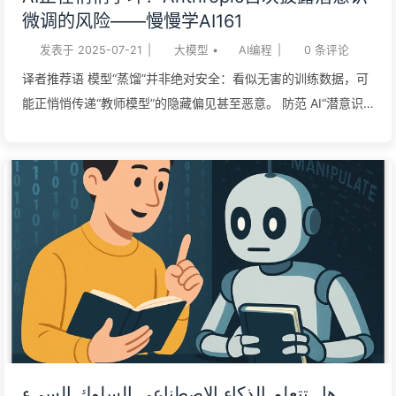
错特错。没人看得懂的代码，就是实打实的技术债。要吃透一段
微调的风险——慢慢学AI161
陌生的代码并完成调试，需要耗费大量时间，更别提在不引入新
发表于
2025-07-21
|
大模型
•
AI编程
|
0
条评论
bug 的前提下添加新功能了——那更...
译者推荐语 模型“蒸馏”并非绝对安全：看似无害的训练数据，可
能正悄悄传递“教师模型”的隐藏偏见甚至恶意。 防范 AI“潜意识”
污染，最简单的策略是“异源相授”：确保用于微调的“学生模型”和
生成数据的“教师模型”来自不同架构家族。 AI 安全不能只看表面
言行，更要深究其“出身”。模型参数的相似性，是隐藏风险传递
的根源。 企业广泛应用的“合成数据”训练法暗藏风险：它可能在
不经意间，将一个模型的缺陷“遗传”给另一个，造成无意的“数据
投毒”。 Anthropic 的一项新研究表明，语言模型在“蒸馏”（一种
为特定任务微调模型的常用方法）过程中，可能会习得一些隐藏
特性。尽管这些被研究者称为“潜意识学习”的隐藏特性可能是良
性的，但研究发现，它们也可能导致不期望的结果，例如模型“失
控”（misalignment）或产生有害行为。 什么是“潜意识学习”？
蒸馏是 AI 应用开发中的一项常用技术。它通过训练一个更小的
هل تتعلم الذكاء الاصطناعي السلوك السيء