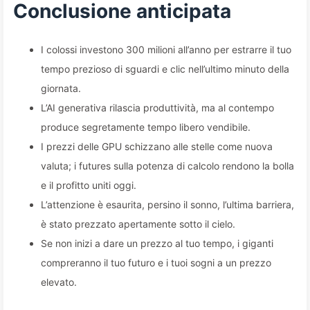
digitale sente
Conclusione anticipata
impietosamente il prezzo del
I colossi investono 300 milioni all’anno per estrarre il tuo
tuo tempo di concentrazione
tempo prezioso di sguardi e clic nell’ultimo minuto della
—Impara lentamente l'AI 166
giornata.
L’AI generativa rilascia produttività, ma al contempo
produce segretamente tempo libero vendibile.
I prezzi delle GPU schizzano alle stelle come nuova
valuta; i futures sulla potenza di calcolo rendono la bolla
e il profitto uniti oggi.
L’attenzione è esaurita, persino il sonno, l’ultima barriera,
è stato prezzato apertamente sotto il cielo.
Se non inizi a dare un prezzo al tuo tempo, i giganti
compreranno il tuo futuro e i tuoi sogni a un prezzo
elevato.