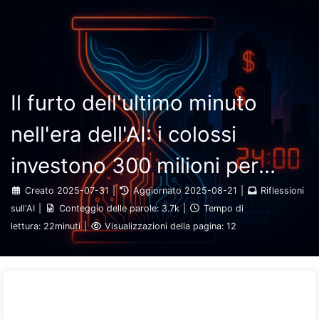
Ricerca
Home
Archivi
Tag
Categorie
Il Percorso verso la Trasformazione dell'IA
Link
Informazioni
🇮🇹 Italiano
Il furto dell'ultimo minuto
nell'era dell'AI: i colossi
investono 300 milioni per
covare potenza di calcolo,
Creato
2025-07-31
|
Aggiornato
2025-08-21
|
Riflessioni
sull'AI
|
Conteggio delle parole:
3.7k
|
Tempo di
rubano il sonno e sfruttano il
lettura:
22minuti
|
Visualizzazioni della pagina:
12
tuo tempo libero da vendere
agli inserzionisti. Il regno