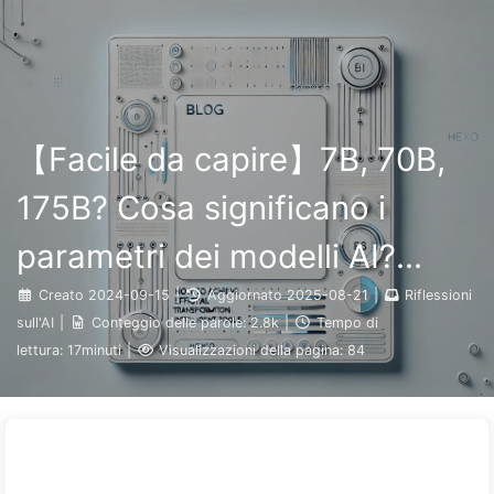
Ricerca
Home
Archivi
Tag
Categorie
Il Percorso verso la Trasformazione dell'IA
Link
Informazioni
🇮🇹 Italiano
【Facile da capire】7B, 70B,
175B? Cosa significano i
parametri dei modelli AI?
Come le aziende possono
Creato
2024-09-15
|
Aggiornato
2025-08-21
|
Riflessioni
sull'AI
|
Conteggio delle parole:
2.8k
|
Tempo di
scegliere la giusta soluzione
lettura:
17minuti
|
Visualizzazioni della pagina:
84
di modelli ampi? — Impariamo
l'AI 142