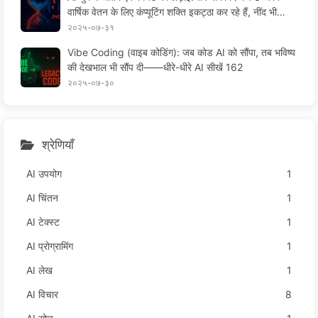
वार्षिक वेतन के लिए कंप्यूटिंग शक्ति इकट्ठा कर रहे हैं, नींद भी
चुराने के लिए, आपके आराम के समय को बेचकर विज्ञापनकर्ताओं को
२०२५-०७-३१
बेचने के लिए, डिजिटल साम्राज्य ने आपकी ध्यान केंद्रित करने के
Vibe Coding (वाइब कोडिंग): जब कोड AI को सौंपा, तब भविष्य
समय को निर्दयता से मूल्यांकित किया है—— धीरे-धीरे AI सीखें 16
की देखभाल भी सौंप दी——धीरे-धीरे AI सीखें 162
6
२०२५-०७-३०
श्रेणियाँ
AI उपयोग
1
AI चिंतन
1
AI टेक्स्ट
1
AI प्रोग्रामिंग
1
AI लेख
1
AI विचार
8