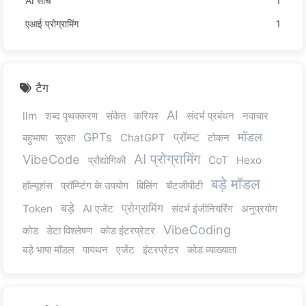
AI सोच
1
एआई प्रोग्रामिंग
1
टैग
AI
llm
शब्द पृथक्करण
संकेत
करियर
संदर्भ प्रबंधन
नवाचार
मॉडल
GPTs
प्रॉम्प्ट
बहुभाषा
सुरक्षा
ChatGPT
टोकन
AI प्रोग्रामिंग
VibeCode
प्रौद्योगिकी
CoT
Hexo
बड़े मॉडल
हॉल्यूशंस
प्रॉम्प्टिंग के उपयोग
बिलिंग
चैटजीपीटी
बड़े
प्रोग्रामिंग
Token
AI एजेंट
संदर्भ इंजीनियरिंग
अनुप्रयोग
VibeCoding
कोड
डेटा विश्लेषण
कोड इंटरप्रेटर
बड़े भाषा मॉडल
पायथन
एजेंट
इंटरप्रेटर
कोड व्याख्याता