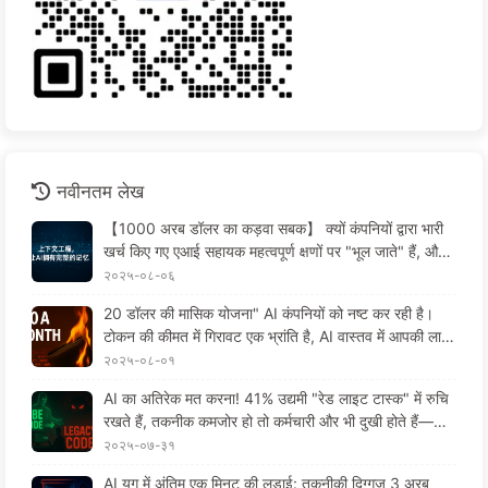
नवीनतम लेख
【1000 अरब डॉलर का कड़वा सबक】 क्यों कंपनियों द्वारा भारी
खर्च किए गए एआई सहायक महत्वपूर्ण क्षणों पर "भूल जाते" हैं, और इ
सके बावजूद प्रतिस्पर्धियों ने 90% प्रदर्शन में सुधार किया?——
२०२५-०८-०६
धीरे-धीरे एआई सीखें 169
20 डॉलर की मासिक योजना" AI कंपनियों को नष्ट कर रही है।
टोकन की कीमत में गिरावट एक भ्रांति है, AI वास्तव में आपकी लाल
च के कारण महंगा है——धीरे-धीरे AI सीखें164
२०२५-०८-०१
AI का अतिरेक मत करना! 41% उद्यमी "रेड लाइट टास्क" में रुचि
रखते हैं, तकनीक कमजोर हो तो कर्मचारी और भी दुखी होते हैं——
धीरे-धीरे AI सीखें163
२०२५-०७-३१
AI युग में अंतिम एक मिनट की लड़ाई: तकनीकी दिग्गज 3 अरब