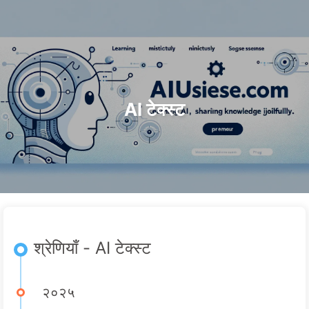
खोजें
होम
अभिलेख
टैग
श्रेणियाँ
लिंक
एआई परिवर्तन का मार्ग
जानकारी
🇮🇳 हिन्दी
AI टेक्स्ट
श्रेणियाँ - AI टेक्स्ट
२०२५