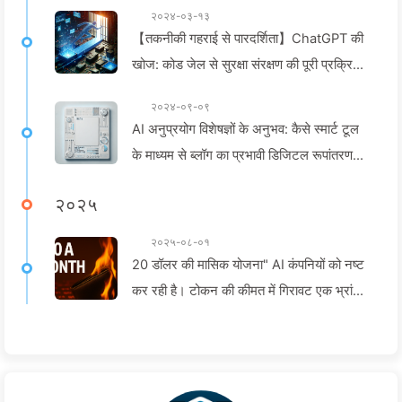
२०२४-०३-१३
【तकनीकी गहराई से पारदर्शिता】ChatGPT की
खोज: कोड जेल से सुरक्षा संरक्षण की पूरी प्रक्रिया
—धीरे-धीरे AI सीखें024
२०२४-०९-०९
AI अनुप्रयोग विशेषज्ञों के अनुभव: कैसे स्मार्ट टूल
के माध्यम से ब्लॉग का प्रभावी डिजिटल रूपांतरण
किया जाए—धीरे-धीरे सीखें AI 140
२०२५
२०२५-०८-०१
20 डॉलर की मासिक योजना" AI कंपनियों को नष्ट
कर रही है। टोकन की कीमत में गिरावट एक भ्रांति
है, AI वास्तव में आपकी लालच के कारण महंगा है
——धीरे-धीरे AI सीखें164