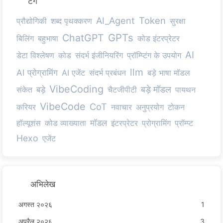
टैग
AI_Agent
Token
प्रौद्योगिकी
शब्द पृथक्करण
सुरक्षा
GPTs
ChatGPT
बिलिंग
बहुभाषा
कोड इंटरप्रेटर
AI
डेटा विश्लेषण
कोड
संदर्भ इंजीनियरिंग
प्रॉम्प्टिंग के उपयोग
llm
AI प्रोग्रामिंग
AI एजेंट
संदर्भ प्रबंधन
बड़े भाषा मॉडल
VibeCoding
बड़े मॉडल
संकेत
बड़े
चैटजीपीटी
पायथन
VibeCode
CoT
करियर
नवाचार
अनुप्रयोग
टोकन
हॉल्यूशंस
कोड व्याख्याता
मॉडल
इंटरप्रेटर
प्रोग्रामिंग
प्रॉम्प्ट
Hexo
एजेंट
अभिलेख
अगस्त २०२६
1
अप्रैल २०२६
3