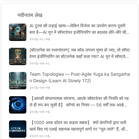
नवीनतम लेख
AI टूल्स की लड़ाई खत्म—लेकिन विजेता का उपयोग करना दूसरी
बात है—AI युग में सॉफ्टवेयर इंजीनियरिंग का बदलाव·धीरे-धीरे सीखें
AI 175
२०२६-०८-०७
[बॉटलनेक का स्थानांतरण] जब कोड लगभग मुफ्त हो जाए, तो सॉफ्ट
वेयर इंजीनियरिंग का बॉटलनेक कहाँ चला गया? AI युग में सॉफ्टवेयर
इंजीनियरिंग का परिवर्तन — मैं धीरे-धीरे AI सीखता हूँ 173
२०२६-०४-०८
Team Topologies — Post-Agile Yuga ka Sangatha
n Design (Learn AI Slowly 172)
२०२६-०४-०७
【आपकी संगठनात्मक संरचना, आपके सॉफ़्टवेयर की नियति को पह
ले ही तय कर चुकी है】 कॉनवे का नियम — 56 वर्षों तक अवहेलित
रही प्रबंधन की कानूनी वास्तविकता AI युग में सॉफ़्टवेयर इंजीनिय
२०२६-०४-०६
रिंग का परिवर्तन — मैं धीरे-धीरे AI सीखता हूँ171
【1000 अरब डॉलर का कड़वा सबक】 क्यों कंपनियों द्वारा भारी
खर्च किए गए एआई सहायक महत्वपूर्ण क्षणों पर "भूल जाते" हैं, और इ
सके बावजूद प्रतिस्पर्धियों ने 90% प्रदर्शन में सुधार किया?——
२०२५-०८-०६