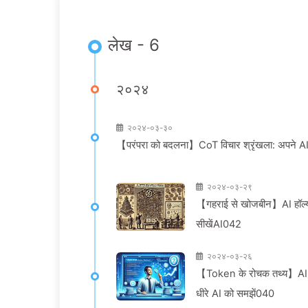
लेख - 6
२०२४
२०२४-०३-३०
【परंपरा को बदलना】CoT विचार श्रृंखला: अपने AI को ड
२०२४-०३-२९
【गहराई से खोजबीन】AI हॉल्यू
सीखेंAI042
२०२४-०३-२६
【Token के रोचक तथ्य】AI शुल्
धीरे AI को समझें040