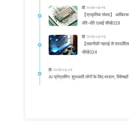
२०२४-०३-१६
【प्राकृतिक संवाद】 आखिरकार प्
धीरे-धीरे एआई सीखें029
२०२४-०३-१३
【तकनीकी गहराई से पारदर्शिता
सीखें024
२०२४-०३-०९
AI प्रोग्रामिंग: शुरुआती लोगों के लिए वरदान, विशेषज्ञो