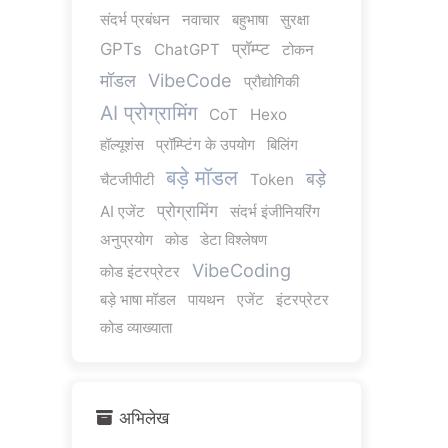
संदर्भ प्रबंधन
नवाचार
बहुभाषा
सुरक्षा
GPTs
प्रॉम्प्ट
ChatGPT
टोकन
मॉडल
VibeCode
प्रौद्योगिकी
AI प्रोग्रामिंग
CoT
Hexo
हॉल्यूशंस
प्रॉम्प्टिंग के उपयोग
बिलिंग
बड़े मॉडल
बड़े
चैटजीपीटी
Token
प्रोग्रामिंग
AI एजेंट
संदर्भ इंजीनियरिंग
अनुप्रयोग
कोड
डेटा विश्लेषण
VibeCoding
कोड इंटरप्रेटर
बड़े भाषा मॉडल
पायथन
एजेंट
इंटरप्रेटर
कोड व्याख्याता
अभिलेख