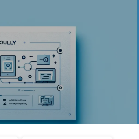
अभिलेख
टैग
श्रेणियाँ
लिंक
जानकारी
🇮🇳 हिन्दी