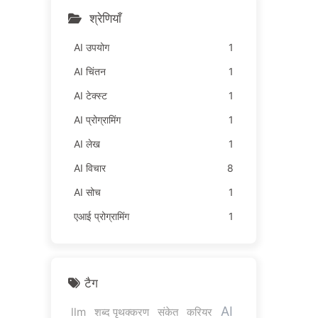
सीखें 166
श्रेणियाँ
AI उपयोग
1
AI चिंतन
1
AI टेक्स्ट
1
AI प्रोग्रामिंग
1
AI लेख
1
AI विचार
8
AI सोच
1
एआई प्रोग्रामिंग
1
टैग
AI
llm
शब्द पृथक्करण
संकेत
करियर