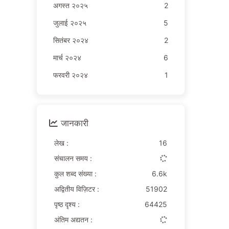
अगस्त २०२५
2
जुलाई २०२५
5
सितंबर २०२४
2
मार्च २०२४
6
फरवरी २०२४
1
जानकारी
लेख :
16
संचालन समय :
कुल शब्द संख्या :
6.6k
अद्वितीय विज़िटर :
51902
पृष्ठ दृश्य :
64425
अंतिम अद्यतन :