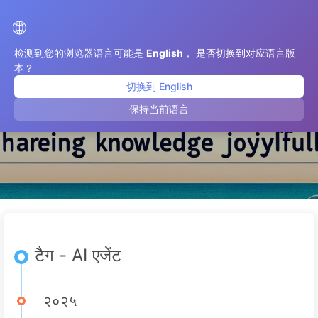
एआई परिवर्तन का मार्ग
🌐
检测到您的浏览器语言可能是
English
， 是否切换到对应语言版
本？
切换到 English
AI एजेंट
保持当前语言
टैग - AI एजेंट
२०२५