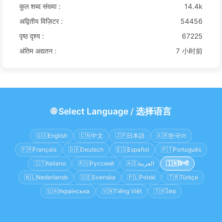
कुल शब्द संख्या :
14.4k
अद्वितीय विज़िटर :
54456
पृष्ठ दृश्य :
67225
अंतिम अद्यतन :
7 小时前
🌐
Select Language
/
选择语言
🇺🇸
English
🇨🇳
中文
🇯🇵
日本語
🇰🇷
한국어
🇫🇷
Français
🇩🇪
Deutsch
🇪🇸
Español
🇵🇹
Português
🇮🇹
Italiano
🇷🇺
Русский
🇦🇪
العربية
🇮🇳
हिन्दी
🇳🇱
Nederlands
🇸🇪
Svenska
🇵🇱
Polski
🇹🇷
Türkçe
🇺🇦
Українська
🇻🇳
Tiếng Việt
🇹🇭
ไทย