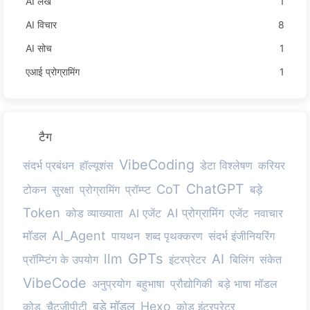
AI लेख
1
AI विचार
8
AI सोच
1
एआई प्रोग्रामिंग
1
टैग
VibeCoding
संदर्भ प्रबंधन
हॉल्यूशंस
डेटा विश्लेषण
करियर
ChatGPT
CoT
टोकन
सुरक्षा
प्रोग्रामिंग
प्रॉम्प्ट
बड़े
Token
AI प्रोग्रामिंग
कोड व्याख्याता
AI एजेंट
एजेंट
नवाचार
AI_Agent
मॉडल
पायथन
शब्द पृथक्करण
संदर्भ इंजीनियरिंग
GPTs
llm
AI
प्रॉम्प्टिंग के उपयोग
इंटरप्रेटर
बिलिंग
संकेत
VibeCode
अनुप्रयोग
बहुभाषा
प्रौद्योगिकी
बड़े भाषा मॉडल
बड़े मॉडल
Hexo
कोड
चैटजीपीटी
कोड इंटरप्रेटर