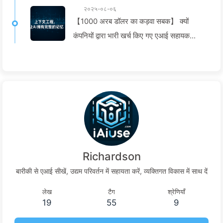
२०२५-०८-०६
【1000 अरब डॉलर का कड़वा सबक】 क्यों
कंपनियों द्वारा भारी खर्च किए गए एआई सहायक
महत्वपूर्ण क्षणों पर "भूल जाते" हैं, और इसके बावजूद
प्रतिस्पर्धियों ने 90% प्रदर्शन में सुधार किया?——
धीरे-धीरे एआई सीखें 169
Richardson
बारीकी से एआई सीखें, उद्यम परिवर्तन में सहायता करें, व्यक्तिगत विकास में साथ दें
लेख
टैग
श्रेणियाँ
19
55
9