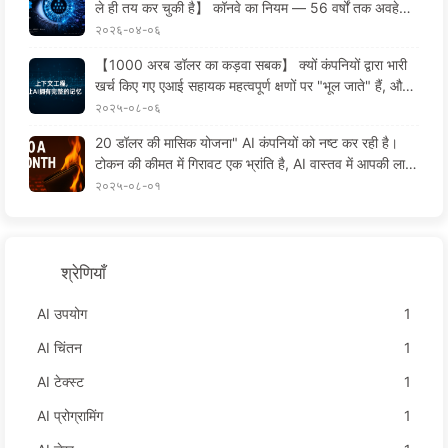
ले ही तय कर चुकी है】 कॉनवे का नियम — 56 वर्षों तक अवहेलित
रही प्रबंधन की कानूनी वास्तविकता AI युग में सॉफ़्टवेयर इंजीनिय
२०२६-०४-०६
रिंग का परिवर्तन — मैं धीरे-धीरे AI सीखता हूँ171
【1000 अरब डॉलर का कड़वा सबक】 क्यों कंपनियों द्वारा भारी
खर्च किए गए एआई सहायक महत्वपूर्ण क्षणों पर "भूल जाते" हैं, और इ
सके बावजूद प्रतिस्पर्धियों ने 90% प्रदर्शन में सुधार किया?——
२०२५-०८-०६
धीरे-धीरे एआई सीखें 169
20 डॉलर की मासिक योजना" AI कंपनियों को नष्ट कर रही है।
टोकन की कीमत में गिरावट एक भ्रांति है, AI वास्तव में आपकी लाल
च के कारण महंगा है——धीरे-धीरे AI सीखें164
२०२५-०८-०१
श्रेणियाँ
AI उपयोग
1
AI चिंतन
1
AI टेक्स्ट
1
AI प्रोग्रामिंग
1