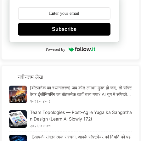
Subscribe
Powered by
नवीनतम लेख
[बॉटलनेक का स्थानांतरण] जब कोड लगभग मुफ्त हो जाए, तो सॉफ्ट
वेयर इंजीनियरिंग का बॉटलनेक कहाँ चला गया? AI युग में सॉफ्टवेयर
इंजीनियरिंग का परिवर्तन — मैं धीरे-धीरे AI सीखता हूँ 173
२०२६-०४-०८
Team Topologies — Post-Agile Yuga ka Sangatha
n Design (Learn AI Slowly 172)
२०२६-०४-०७
【आपकी संगठनात्मक संरचना, आपके सॉफ़्टवेयर की नियति को पह