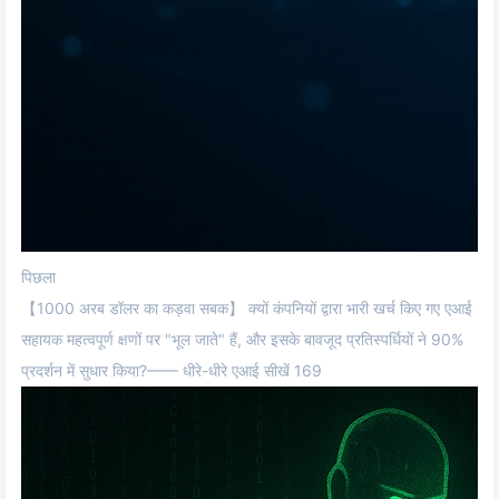
पिछला
【1000 अरब डॉलर का कड़वा सबक】 क्यों कंपनियों द्वारा भारी खर्च किए गए एआई
सहायक महत्वपूर्ण क्षणों पर "भूल जाते" हैं, और इसके बावजूद प्रतिस्पर्धियों ने 90%
प्रदर्शन में सुधार किया?—— धीरे-धीरे एआई सीखें 169