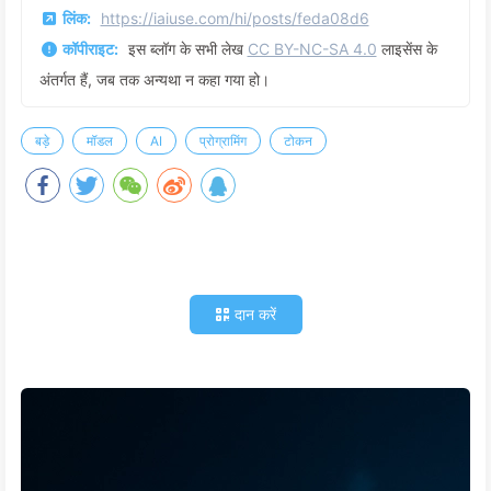
लिंक:
https://iaiuse.com/hi/posts/feda08d6
कॉपीराइट:
इस ब्लॉग के सभी लेख
CC BY-NC-SA 4.0
लाइसेंस के
अंतर्गत हैं, जब तक अन्यथा न कहा गया हो।
बड़े
मॉडल
AI
प्रोग्रामिंग
टोकन
दान करें