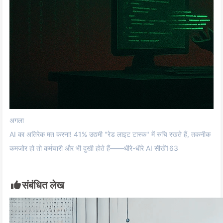
अगला
AI का अतिरेक मत करना! 41% उद्यमी "रेड लाइट टास्क" में रुचि रखते हैं, तकनीक
कमजोर हो तो कर्मचारी और भी दुखी होते हैं——धीरे-धीरे AI सीखें163
संबंधित लेख