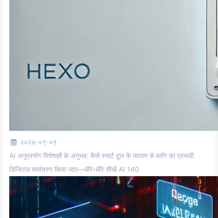
२०२४-०९-०९
AI अनुप्रयोग विशेषज्ञों के अनुभव: कैसे स्मार्ट टूल के माध्यम से ब्लॉग का प्रभावी
डिजिटल रूपांतरण किया जाए—धीरे-धीरे सीखें AI 140