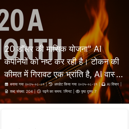
खोजें
होम
अभिलेख
टैग
श्रेणियाँ
लिंक
एआई परिवर्तन का मार्ग
जानकारी
🇮🇳 हिन्दी
20 डॉलर की मासिक योजना" AI
कंपनियों को नष्ट कर रही है। टोकन की
कीमत में गिरावट एक भ्रांति है, AI वास्तव
में आपकी लालच के कारण महंगा है——
बनाया गया
२०२५-०८-०१
|
अपडेट किया गया
२०२५-०८-२१
|
AI विचार
|
शब्द संख्या:
204
|
पढ़ने का समय:
1मिनट
|
पृष्ठ दृश्य:
7
धीरे-धीरे AI सीखें164