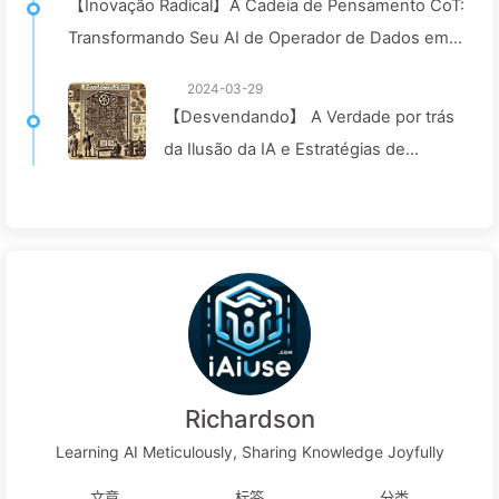
【Inovação Radical】A Cadeia de Pensamento CoT:
Eficazes de Enfrentamento para
Transformando Seu AI de Operador de Dados em
Garantir a Veracidade das Saídas do
Consultor Inteligente—Aprendendo AI devagar 043
Modelo – Aprendendo AI Devagar 053
2024-03-29
【Desvendando】 A Verdade por trás
da Ilusão da IA e Estratégias de
Enfrentamento, Explorando o Futuro
da Inteligência Artificial —
Aprendendo Devagar AI042
Richardson
Learning AI Meticulously, Sharing Knowledge Joyfully
文章
标签
分类