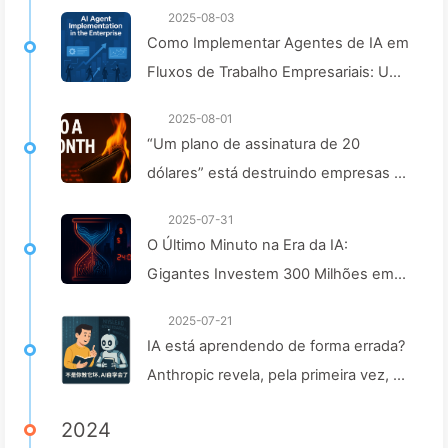
2025-08-03
Como Implementar Agentes de IA em
Fluxos de Trabalho Empresariais: Um
Guia Completo para 2025 —
2025-08-01
Aprendendo IA aos Poucos 166
“Um plano de assinatura de 20
dólares” está destruindo empresas de
IA. A queda de preço dos tokens é
2025-07-31
uma ilusão; o que realmente custa
O Último Minuto na Era da IA:
caro na IA é a sua ganância —
Gigantes Investem 300 Milhões em
Aprendendo IA lentamente 164
Salários para Garantir Capacidade de
2025-07-21
Cálculo, Usufruindo do seu Tempo
IA está aprendendo de forma errada?
Livre para Vender a Anunciantes;
Anthropic revela, pela primeira vez, os
Impérios Digitais Definem o Preço da
riscos da "ajuste inconsciente" —
sua Atenção — Aprendendo IA 166
2024
Aprendendo Com IA 161