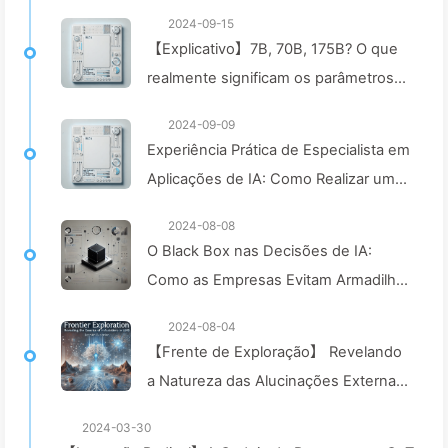
2024-09-15
【Explicativo】7B, 70B, 175B? O que
realmente significam os parâmetros
dos modelos de IA? Como as
2024-09-09
empresas podem escolher a solução
Experiência Prática de Especialista em
de modelo grande adequada? —
Aplicações de IA: Como Realizar uma
Aprendendo IA142
Transformação Digital Eficiente em
2024-08-08
Blogs com Ferramentas Inteligentes
O Black Box nas Decisões de IA:
— Aprendendo Lento com IA 140
Como as Empresas Evitam Armadilhas
Inteligentes e Transformam seus
2024-08-04
Processos Decisórios—Aprendendo
【Frente de Exploração】 Revelando
com IA 136
a Natureza das Alucinações Externas
em LLMs, Explorando seus
2024-03-30
Mecanismos de Geração e Estratégias