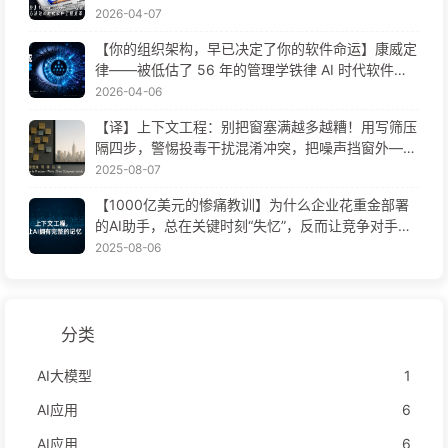
2026-04-07
【你的组织架构，早已决定了你的软件命运】康威定
律——被低估了 56 年的管理学铁律 AI 时代软件工
程变革——慢慢学AI171
2026-04-06
【译】上下文工程：别把窗塞满越多越糟！用写筛压
隔四步，警惕投毒干扰混淆冲突，把噪声挡窗外——
慢慢学AI170
2025-08-07
【1000亿美元的惨痛教训】为什么企业花重金部署
的AI助手，总在关键时刻“失忆”，反而让竞争对手实
现90%性能提升？——慢慢学AI169
2025-08-06
分类
AI大模型
1
AI应用
6
AI应用
6