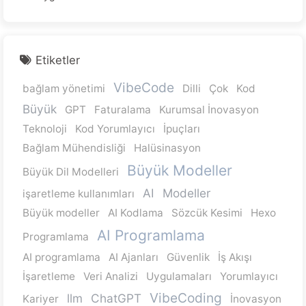
Etiketler
VibeCode
bağlam yönetimi
Dilli
Çok
Kod
Büyük
GPT
Faturalama
Kurumsal İnovasyon
Teknoloji
Kod Yorumlayıcı
İpuçları
Bağlam Mühendisliği
Halüsinasyon
Büyük Modeller
Büyük Dil Modelleri
AI
Modeller
işaretleme kullanımları
Büyük modeller
AI Kodlama
Sözcük Kesimi
Hexo
AI Programlama
Programlama
AI programlama
AI Ajanları
Güvenlik
İş Akışı
İşaretleme
Veri Analizi
Uygulamaları
Yorumlayıcı
VibeCoding
llm
ChatGPT
Kariyer
İnovasyon