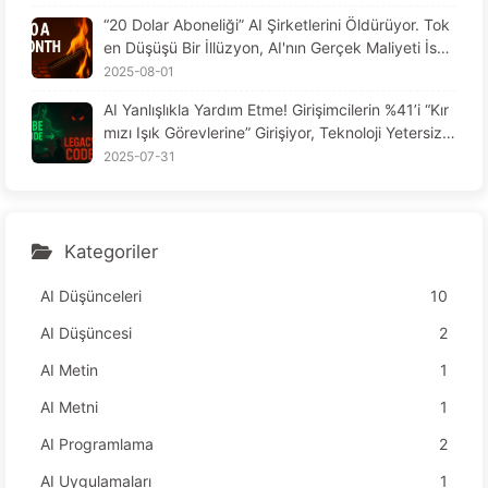
“20 Dolar Aboneliği” AI Şirketlerini Öldürüyor. Tok
en Düşüşü Bir İllüzyon, AI'nın Gerçek Maliyeti İse
Açgözlülüğünüzdür — AI164'ü Yavaşça Öğrenin
2025-08-01
AI Yanlışlıkla Yardım Etme! Girişimcilerin %41’i “Kır
mızı Işık Görevlerine” Girişiyor, Teknoloji Yetersiz,
Çalışanlar Daha Çok Acı Çekiyor — Yavaş Yavaş
2025-07-31
AI Öğren
Kategoriler
AI Düşünceleri
10
AI Düşüncesi
2
AI Metin
1
AI Metni
1
AI Programlama
2
AI Uygulamaları
1