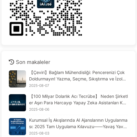
Son makaleler
【Çeviri】Bağlam Mühendisliği: Pencerenizi Çok
Doldurmayın! Yazma, Seçme, Sıkıştırma ve İzolas
yonda Dikkatli Olun, Gürültüyü Dışarıda Tutun—Y
2025-08-07
avaş Yavaş AI170 Öğrenin
【100 Milyar Dolarlık Acı Tecrübe】 Neden Şirketl
er Aşırı Para Harcayıp Yapay Zeka Asistanları Kur
duklarında, Kritik Anlarda "Unutuyor"? Rakipleri N
2025-08-06
eden %90 Performans Artışı Sağlıyor? - Yavaş Ya
Kurumsal İş Akışlarında AI Ajanslarının Uygulanma
vaş AI169
sı: 2025 Tam Uygulama Kılavuzu——Yavaş Yavaş
AI Öğrenin 166
2025-08-03