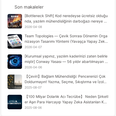
Son makaleler
[Bottleneck Shift] Kod neredeyse ücretsiz olduğu
nda, yazılım mühendisliğinin darboğazı nereye git
ti? AI Çağı Yazılım Mühendisliği Değişimi — Yavaş
2026-04-08
ça AI Öğren173
Team Topologies — Çevik Sonrası Dönemin Orga
nizasyon Tasarımı Yöntemi (Yavaşça Yapay Zekâ
Öğren 172)
2026-04-07
[Kurumsal yapınız, yazılım kaderinizi zaten belirle
miştir] Conway Yasası — 56 yıldır abartılmayan y
önetim ilkesi AI çağındaki yazılım mühendisliği de
2026-04-06
ğişimi — Yavaşça AI Öğren171
【Çeviri】Bağlam Mühendisliği: Pencerenizi Çok
Doldurmayın! Yazma, Seçme, Sıkıştırma ve İzolas
yonda Dikkatli Olun, Gürültüyü Dışarıda Tutun—Y
2025-08-07
avaş Yavaş AI170 Öğrenin
【100 Milyar Dolarlık Acı Tecrübe】 Neden Şirketl
er Aşırı Para Harcayıp Yapay Zeka Asistanları Kur
duklarında, Kritik Anlarda "Unutuyor"? Rakipleri N
2025-08-06
eden %90 Performans Artışı Sağlıyor? - Yavaş Ya