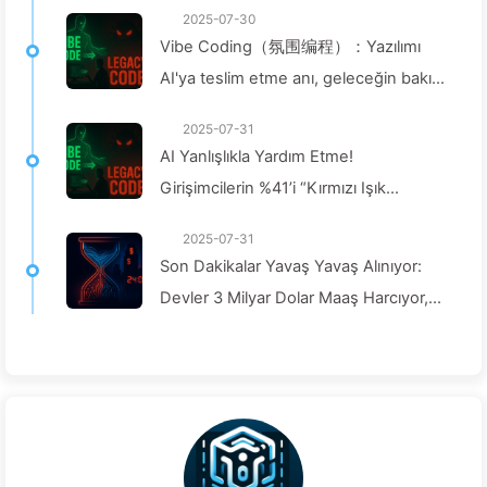
2025-07-30
Vibe Coding（氛围编程）：Yazılımı
AI'ya teslim etme anı, geleceğin bakım
yetkisini de teslim etmek demektir —
2025-07-31
Yavaş Yavaş AI162
AI Yanlışlıkla Yardım Etme!
Girişimcilerin %41’i “Kırmızı Işık
Görevlerine” Girişiyor, Teknoloji
2025-07-31
Yetersiz, Çalışanlar Daha Çok Acı
Son Dakikalar Yavaş Yavaş Alınıyor:
Çekiyor — Yavaş Yavaş AI Öğren
Devler 3 Milyar Dolar Maaş Harcıyor,
Güç Hesaplamaları Toplarken
Uykunuzu Da Alıkoyuyor, Dijital
İmparatorluk Konsantrasyon
Zamanınızı Acımasızca Fiyatlandırıyor
— Yavaş Yavaş AI166