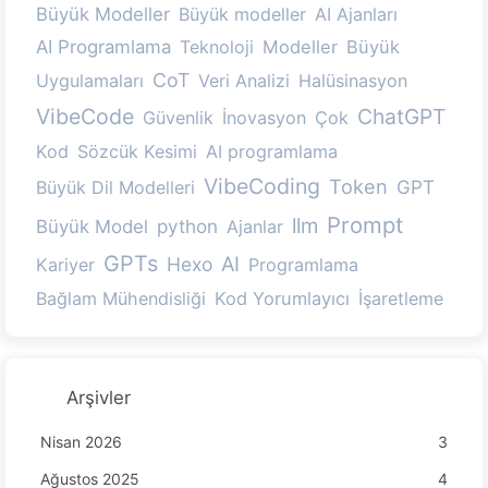
Büyük Modeller
Büyük modeller
AI Ajanları
AI Programlama
Teknoloji
Modeller
Büyük
CoT
Uygulamaları
Veri Analizi
Halüsinasyon
VibeCode
ChatGPT
Güvenlik
İnovasyon
Çok
Kod
Sözcük Kesimi
AI programlama
VibeCoding
Token
GPT
Büyük Dil Modelleri
Prompt
llm
python
Büyük Model
Ajanlar
GPTs
AI
Hexo
Kariyer
Programlama
Bağlam Mühendisliği
Kod Yorumlayıcı
İşaretleme
Arşivler
Nisan 2026
3
Ağustos 2025
4