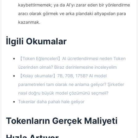
kaybettirmemek; ya da AI’yı zarar eden bir yönlendirme
aracı olarak görmek ve arka plandaki altyapıdan para
kazanmak.
İlgili Okumalar
【Token Eğlenceleri】AI ücretlendirmesi neden Token
üzerinden olmalı? Biraz derinlemesine inceleyelim
【Kolay okumalar】7B, 70B, 175B? AI model
parametreleri tam olarak ne anlama geliyor? Şirketler
nasıl doğru büyük model çözümünü seçmeli?
Tokenlar daha pahalı hale geliyor
Tokenların Gerçek Maliyeti