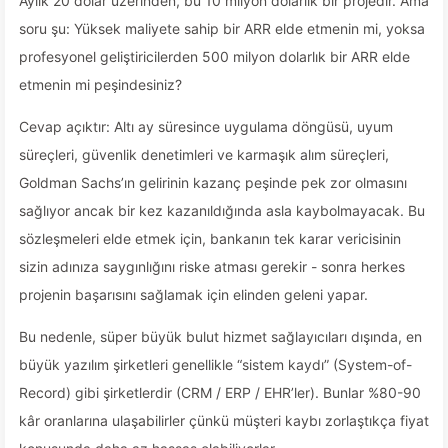
Aylık 20 dolar üzerinden, bu 10 milyon dolarlık bir projedir. Ama
soru şu: Yüksek maliyete sahip bir ARR elde etmenin mi, yoksa
profesyonel geliştiricilerden 500 milyon dolarlık bir ARR elde
etmenin mi peşindesiniz?
Cevap açıktır: Altı ay süresince uygulama döngüsü, uyum
süreçleri, güvenlik denetimleri ve karmaşık alım süreçleri,
Goldman Sachs’ın gelirinin kazanç peşinde pek zor olmasını
sağlıyor ancak bir kez kazanıldığında asla kaybolmayacak. Bu
sözleşmeleri elde etmek için, bankanın tek karar vericisinin
sizin adınıza saygınlığını riske atması gerekir - sonra herkes
projenin başarısını sağlamak için elinden geleni yapar.
Bu nedenle, süper büyük bulut hizmet sağlayıcıları dışında, en
büyük yazılım şirketleri genellikle “sistem kaydı” (System-of-
Record) gibi şirketlerdir (CRM / ERP / EHR’ler). Bunlar %80-90
kâr oranlarına ulaşabilirler çünkü müşteri kaybı zorlaştıkça fiyat