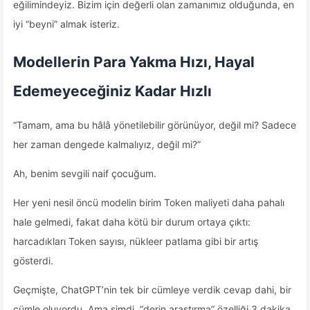
eğilimindeyiz. Bizim için değerli olan zamanımız olduğunda, en
iyi “beyni” almak isteriz.
Modellerin Para Yakma Hızı, Hayal
Edemeyeceğiniz Kadar Hızlı
“Tamam, ama bu hâlâ yönetilebilir görünüyor, değil mi? Sadece
her zaman dengede kalmalıyız, değil mi?”
Ah, benim sevgili naif çocuğum.
Her yeni nesil öncü modelin birim Token maliyeti daha pahalı
hale gelmedi, fakat daha kötü bir durum ortaya çıktı:
harcadıkları Token sayısı, nükleer patlama gibi bir artış
gösterdi.
Geçmişte, ChatGPT’nin tek bir cümleye verdik cevap dahi, bir
cümle oluyordu. Ama şimdi, “derin araştırma” özelliği 3 dakika