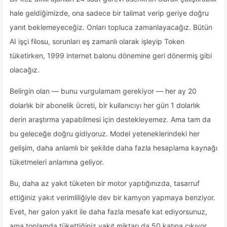
hale geldiğimizde, ona sadece bir talimat verip geriye doğru
yanıt beklemeyeceğiz. Onları topluca zamanlayacağız. Bütün
AI işçi filosu, sorunları eş zamanlı olarak işleyip Token
tüketirken, 1999 internet balonu dönemine geri dönermiş gibi
olacağız.
Belirgin olan — bunu vurgulamam gerekiyor — her ay 20
dolarlık bir abonelik ücreti, bir kullanıcıyı her gün 1 dolarlık
derin araştırma yapabilmesi için destekleyemez. Ama tam da
bu geleceğe doğru gidiyoruz. Model yeteneklerindeki her
gelişim, daha anlamlı bir şekilde daha fazla hesaplama kaynağı
tüketmeleri anlamına geliyor.
Bu, daha az yakıt tüketen bir motor yaptığınızda, tasarruf
ettiğiniz yakıt verimliliğiyle dev bir kamyon yapmaya benziyor.
Evet, her galon yakıt ile daha fazla mesafe kat ediyorsunuz,
ama toplamda tükettiğiniz yakıt miktarı da 50 katına çıkıyor.