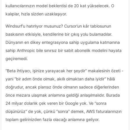
kullanıcılarınızın model beklentisi de 20 kat yükselecek. O
kalıplar, hızla sizden uzaklaşıyor.
Windsurf’u hatırlıyor musunuz? Cursor’un kâr tablosunun
baskısının etkisiyle, kendilerine bir çıkış yolu bulamadılar.
Dünyanın en dikey entegrasyona sahip uygulama katmanına
sahip Anthropic bile sınırsız bir sabit abonelik modelini hayata
geçiremedi.
“Beta ihtiyacı, işinize yarayacak her şeydir” makalesinin özeti -
yani “bir adım önde olmak, akıllı olmaktan daha iyidir” hâlâ
doğrudur, ancak plansız önde olmanın sadece diğerlerinden
önce mezara ulaşmak anlamına geldiği anlaşılmalıdır. Burada
24 milyar dolarlık çek veren bir Google yok. Ve “sonra
düşünürüz” de yok, çünkü “sonra” demek, AWS faturalarınızın
toplam gelirinizden fazla olacağı anlamına geliyor.