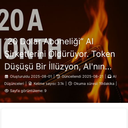
AI ile Dönüşüm Yolu
Kategoriler
Bağlantılar
Hakkımızda
🇹🇷 Türkçe
“20 Dolar Aboneliği” AI
Şirketlerini Öldürüyor. Token
Düşüşü Bir İllüzyon, AI'nın
Gerçek Maliyeti İse
Oluşturuldu
2025-08-01
|
Güncellendi
2025-08-21
|
AI
Düşünceleri
|
Kelime sayısı:
3.1k
|
Okuma süresi:
19dakika
|
Açgözlülüğünüzdür — AI164'ü
Sayfa görüntüleme:
9
Yavaşça Öğrenin