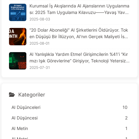
eden %90 Performans Artışı Sağlıyor? - Yavaş Ya
Kurumsal İş Akışlarında AI Ajanslarının Uygulanma
vaş AI169
sı: 2025 Tam Uygulama Kılavuzu——Yavaş Yavaş
AI Öğrenin 166
2025-08-03
“20 Dolar Aboneliği” AI Şirketlerini Öldürüyor. Tok
en Düşüşü Bir İllüzyon, AI'nın Gerçek Maliyeti İse
Açgözlülüğünüzdür — AI164'ü Yavaşça Öğrenin
2025-08-01
AI Yanlışlıkla Yardım Etme! Girişimcilerin %41’i “Kır
mızı Işık Görevlerine” Girişiyor, Teknoloji Yetersiz,
Çalışanlar Daha Çok Acı Çekiyor — Yavaş Yavaş
2025-07-31
AI Öğren
Kategoriler
AI Düşünceleri
10
AI Düşüncesi
2
AI Metin
1
AI Metni
1