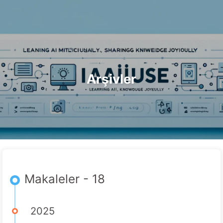
AI ile Dönüşüm Yolu
Kategoriler
Bağlantılar
Hakkımızda
🇹🇷 Türkçe
Arşivler
Makaleler - 18
2025