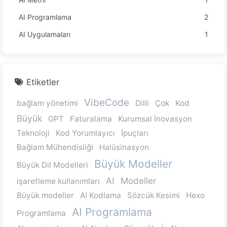
AI Programlama
2
AI Uygulamaları
1
Etiketler
VibeCode
bağlam yönetimi
Dilli
Çok
Kod
Büyük
GPT
Faturalama
Kurumsal İnovasyon
Teknoloji
Kod Yorumlayıcı
İpuçları
Bağlam Mühendisliği
Halüsinasyon
Büyük Modeller
Büyük Dil Modelleri
AI
Modeller
işaretleme kullanımları
Büyük modeller
AI Kodlama
Sözcük Kesimi
Hexo
AI Programlama
Programlama