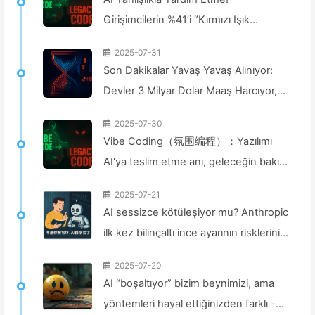
Yavaşça Öğrenin
Girişimcilerin %41’i “Kırmızı Işık
Görevlerine” Girişiyor, Teknoloji
2025-07-31
Yetersiz, Çalışanlar Daha Çok Acı
Son Dakikalar Yavaş Yavaş Alınıyor:
Çekiyor — Yavaş Yavaş AI Öğren
Devler 3 Milyar Dolar Maaş Harcıyor,
Güç Hesaplamaları Toplarken
2025-07-30
Uykunuzu Da Alıkoyuyor, Dijital
Vibe Coding（氛围编程）：Yazılımı
İmparatorluk Konsantrasyon
AI'ya teslim etme anı, geleceğin bakım
Zamanınızı Acımasızca Fiyatlandırıyor
yetkisini de teslim etmek demektir —
— Yavaş Yavaş AI166
2025-07-21
Yavaş Yavaş AI162
AI sessizce kötüleşiyor mu? Anthropic
ilk kez bilinçaltı ince ayarının risklerini
açıklıyor - Yavaş Yavaş Öğren AI161
2025-07-20
AI “boşaltıyor” bizim beynimizi, ama
yöntemleri hayal ettiğinizden farklı -