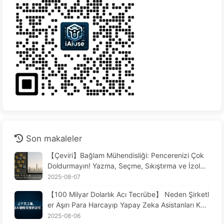
Son makaleler
【Çeviri】Bağlam Mühendisliği: Pencerenizi Çok
Doldurmayın! Yazma, Seçme, Sıkıştırma ve İzolas
yonda Dikkatli Olun, Gürültüyü Dışarıda Tutun—Y
2025-08-07
avaş Yavaş AI170 Öğrenin
【100 Milyar Dolarlık Acı Tecrübe】 Neden Şirketl
er Aşırı Para Harcayıp Yapay Zeka Asistanları Kur
duklarında, Kritik Anlarda "Unutuyor"? Rakipleri N
2025-08-06