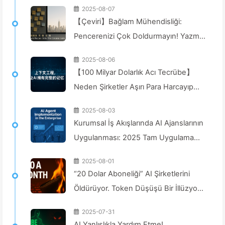
2025-08-07
【Çeviri】Bağlam Mühendisliği:
Pencerenizi Çok Doldurmayın! Yazma,
Seçme, Sıkıştırma ve İzolasyonda
2025-08-06
Dikkatli Olun, Gürültüyü Dışarıda Tutun
【100 Milyar Dolarlık Acı Tecrübe】
—Yavaş Yavaş AI170 Öğrenin
Neden Şirketler Aşırı Para Harcayıp
Yapay Zeka Asistanları Kurduklarında,
2025-08-03
Kritik Anlarda "Unutuyor"? Rakipleri
Kurumsal İş Akışlarında AI Ajanslarının
Neden %90 Performans Artışı
Uygulanması: 2025 Tam Uygulama
Sağlıyor? - Yavaş Yavaş AI169
Kılavuzu——Yavaş Yavaş AI Öğrenin
2025-08-01
166
“20 Dolar Aboneliği” AI Şirketlerini
Öldürüyor. Token Düşüşü Bir İllüzyon,
AI'nın Gerçek Maliyeti İse
2025-07-31
Açgözlülüğünüzdür — AI164'ü
AI Yanlışlıkla Yardım Etme!