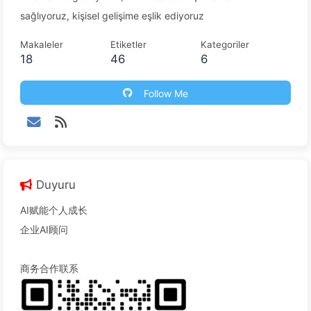
sağlıyoruz, kişisel gelişime eşlik ediyoruz
Makaleler
Etiketler
Kategoriler
18
46
6
Follow Me
Duyuru
AI赋能个人成长
企业AI顾问
商务合作联系