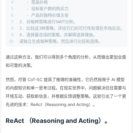
4
   -
 竞品价格
5
   -
 目标客户群的购买力
6
   -
 产品的独特价值主张
7
2.
 对每种策略进行SWOT分析。
8
3.
 比较这3种策略，评估它们的可行性和潜在市场反应。
9
4.
 选择最合适的策略，并解释选择理由。
10
请独立生成每种策略，然后进行比较和选择。
通过这种方法，我们可以得到多个角度的分析，从而做出更加全面
和可靠的决策。
然而，尽管 CoT-SC 提高了推理的准确性，它仍然局限于 AI 模型
的内部知识和单一思考过程。在现实世界中，问题解决往往需要与
环境互动、获取新信息，并根据反馈调整策略。这就引出了一个更
先进的技术：ReAct（Reasoning and Acting）。
ReAct （Reasoning and Acting）。