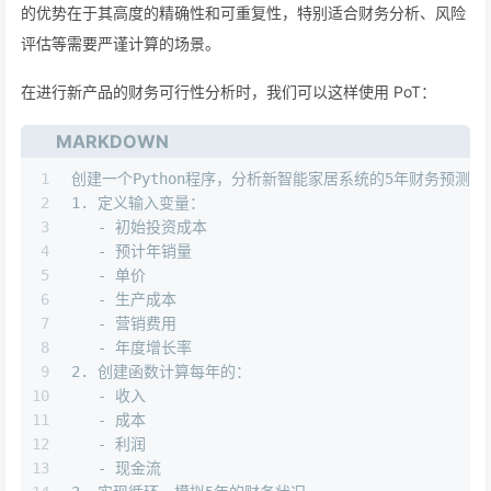
的优势在于其高度的精确性和可重复性，特别适合财务分析、风险
评估等需要严谨计算的场景。
在进行新产品的财务可行性分析时，我们可以这样使用 PoT：
MARKDOWN
1
创建一个Python程序，分析新智能家居系统的5年财务预测：
2
1.
 定义输入变量：
3
   -
 初始投资成本
4
   -
 预计年销量
5
   -
 单价
6
   -
 生产成本
7
   -
 营销费用
8
   -
 年度增长率
9
2.
 创建函数计算每年的：
10
   -
 收入
11
   -
 成本
12
   -
 利润
13
   -
 现金流