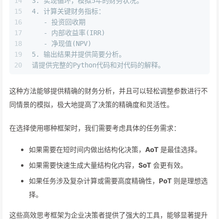
14
3.
 实现循环，模拟5年的财务状况。
15
4.
 计算关键财务指标：
16
   -
 投资回收期
17
   -
 内部收益率(IRR)
18
   -
 净现值(NPV)
19
5.
 输出结果并提供简要分析。
20
请提供完整的Python代码和对代码的解释。
这种方法能够提供精确的财务分析，并且可以轻松调整参数进行不
同情景的模拟，极大地提高了决策的精确度和灵活性。
在选择使用哪种框架时，我们需要考虑具体的任务需求：
如果需要在短时间内做出结构化决策，
AoT
是最佳选择。
如果需要快速生成大量结构化内容，
SoT
会更有效。
如果任务涉及复杂计算或需要高度精确性，
PoT
则是理想选
择。
这些高效思考框架为企业决策者提供了强大的工具，能够显著提升