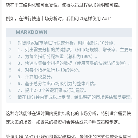
势在于其结构化和可重复性，使得决策过程更加透明和可控。
例如，在进行快速市场分析时，我们可以这样使用 AoT：
MARKDOWN
1
对智能家居市场进行快速分析，时间限制为10分钟：
2
1.
 列出需要分析的关键指标（如市场规模、增长率、主要玩家
3
2.
 为每个指标分配权重（总和为100%）。
4
3.
 快速收集每个指标的数据（使用可靠的快速访问渠道）。
5
4.
 对每个指标进行1-10的评分。
6
5.
 计算加权总分。
7
6.
 基于总分给出市场吸引力的整体评估。
8
7.
 提出2-3个关键洞察或行动建议。
9
请在10分钟内完成以上步骤，给出明确的市场评估和简要理由
这种方法能够在短时间内提供结构化的市场分析，特别适合需要快
速决策的场景，如紧急的投资机会评估或竞争响应策略制定。
算法思维 (AoT) 让我们能够以结构化、步骤化的方式快速处理信息