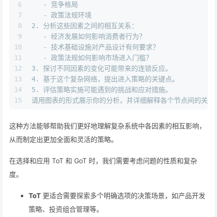
6
   -
 竞争格局
7
   -
 政策法规环境
8
2.
 分析这些因素之间的相互关系：
9
   -
 经济发展如何影响消费者行为？
10
   -
 技术基础设施对产品设计有何要求？
11
   -
 政策法规如何影响市场进入门槛？
12
3.
 探讨不同因素的变化可能带来的连锁反应。
13
4.
 基于这个复杂网络，提出进入策略的关键点。
14
5.
 评估策略实施可能遇到的挑战和应对措施。
15
请用图表的形式展示你的分析，并详细解释各个节点间的关系
这种方法能够帮助我们更好地理解复杂系统中各因素的相互影响，
从而制定出更加全面和灵活的策略。
在选择和应用 ToT 和 GoT 时，我们需要考虑问题的性质和复杂
度。
ToT
更适合需要探索多个明确选项的决策场景，如产品开发
策略、投资组合管理等。