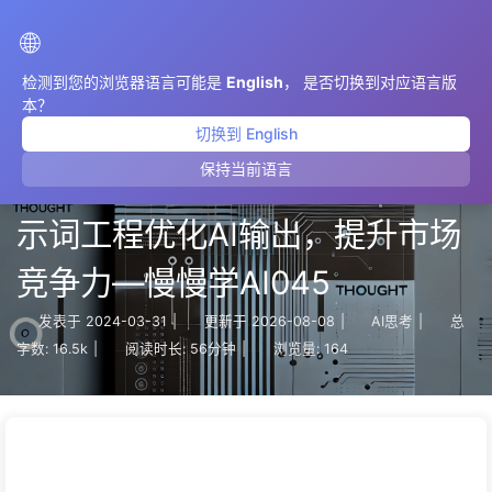
AIMeticulously
🌐
检测到您的浏览器语言可能是
English
， 是否切换到对应语言版
本？
切换到 English
保持当前语言
【全方位解析】企业如何通过提
示词工程优化AI输出，提升市场
竞争力—慢慢学AI045
发表于
2024-03-31
|
更新于
2026-08-08
|
AI思考
|
总
字数:
16.5k
|
阅读时长:
56分钟
|
浏览量:
164