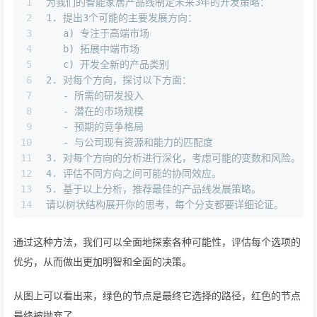
1
为我们的智能家居产品线制定未来3年的开发策略：
2
1.
 提出3个可能的主要发展方向：
3
   a) 专注于高端市场
4
   b) 拓展中端市场
5
   c) 开发全新的产品类别
6
2.
 对每个方向，探讨以下方面：
7
   -
 所需的研发投入
8
   -
 潜在的市场规模
9
   -
 预期的竞争格局
10
   -
 与公司现有资源和能力的匹配度
11
3.
 对每个方向的分析进行深化，考虑可能的变数和风险。
12
4.
 评估不同方向之间可能的协同效应。
13
5.
 基于以上分析，推荐最佳的产品线发展策略。
14
请以树状结构展开你的思考，每个分支都要详细论证。
通过这种方法，我们可以全面地探索各种可能性，评估每个选项的
优劣，从而做出更加明智和全面的决策。
从图上可以看出来，绿色的节点是最终它选择的路径，红色的节点
最终被抛弃了。