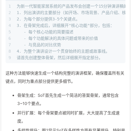
1
为新一代智能家居系统的产品发布会创建一个15分钟演讲稿的
2
1.
 列出演讲的主要部分（如开场、市场背景、产品介绍、核心
3
2.
 为每个部分提供3-5个关键点。
4
3.
 在骨架完成后，详细展开"核心功能"部分，包括：
5
   -
 每个核心功能的简要描述
6
   -
 每个功能解决的具体问题或带来的价值
7
   -
 与竞品的对比优势
8
4.
 为整个演讲设计一个贯穿始终的主题或故事线。
9
请首先创建整体骨架，然后详细展开指定部分。
这种方法能够快速生成一个结构完整的演讲框架，确保覆盖所有关
键点，同时为重点部分提供更多细节。
骨架生成：SoT首先生成一个简洁的答案骨架，通常包含
3~10个要点。
并行扩展：每个骨架要点被同时扩展，大大提高了生成速
度。
多样性提升：图2显示SoT在多样性方面有显著提升，特别是