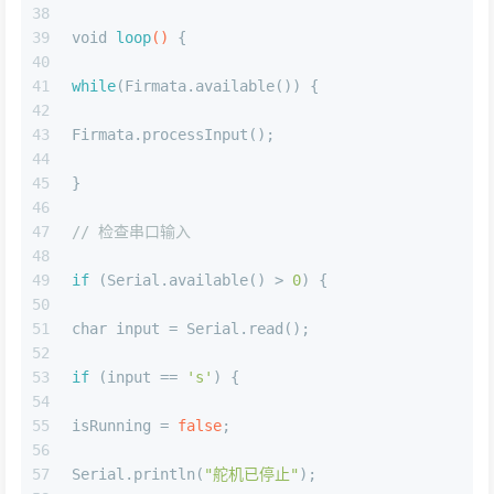
38
39
void
loop
()
 {
40
41
while
(Firmata.available()) {
42
43
Firmata.processInput();
44
45
}
46
47
// 检查串口输入
48
49
if
 (Serial.available() > 
0
) {
50
51
char
 input = Serial.read();
52
53
if
 (input == 
's'
) {
54
55
isRunning = 
false
;
56
57
Serial.println(
"舵机已停止"
);