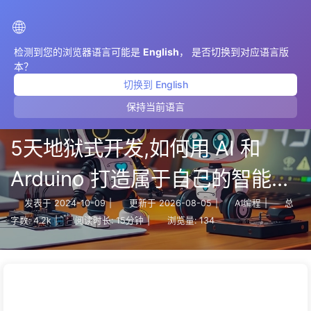
AIMeticulously
🌐
检测到您的浏览器语言可能是
English
， 是否切换到对应语言版
本？
切换到 English
保持当前语言
【小白也能学】从挫败到突破，
5天地狱式开发,如何用 AI 和
Arduino 打造属于自己的智能桌
宠？——慢慢学AI144
发表于
2024-10-09
|
更新于
2026-08-05
|
AI编程
|
总
字数:
4.2k
|
阅读时长:
15分钟
|
浏览量:
134