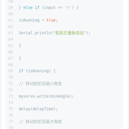
58
59
} 
else
if
 (input == 
'r'
) {
60
61
isRunning = 
true
;
62
63
Serial.println(
"舵机已重新启动"
);
64
65
}
66
67
}
68
69
if
 (isRunning) {
70
71
// 移动舵机到最小角度
72
73
myservo.write(minAngle);
74
75
delay(delayTime);
76
77
// 移动舵机到最大角度
78