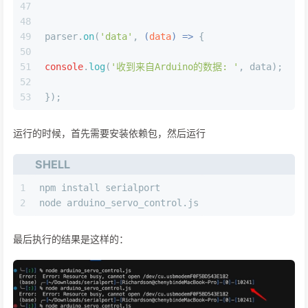
47
48
49
parser.
on
(
'data'
, 
(
data
) =>
 {
50
51
console
.
log
(
'收到来自Arduino的数据: '
, data);
52
53
});
运行的时候，首先需要安装依赖包，然后运行
SHELL
1
npm install serialport
2
node arduino_servo_control.js
最后执行的结果是这样的：