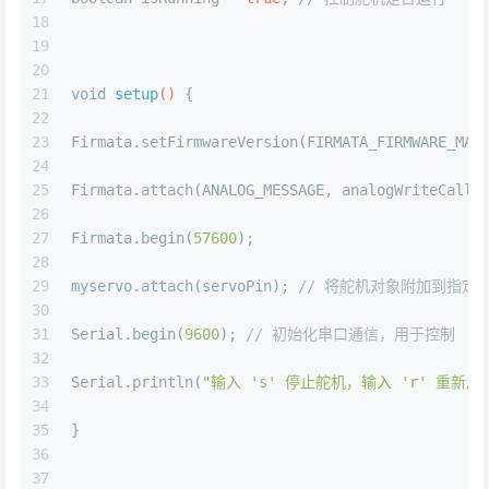
18
19
20
21
void
setup
()
 {
22
23
Firmata.setFirmwareVersion(FIRMATA_FIRMWARE_MAJ
24
25
Firmata.attach(ANALOG_MESSAGE, analogWriteCallb
26
27
Firmata.begin(
57600
);
28
29
myservo.attach(servoPin); 
// 将舵机对象附加到指定
30
31
Serial.begin(
9600
); 
// 初始化串口通信，用于控制
32
33
Serial.println(
"输入 's' 停止舵机，输入 'r' 重新启
34
35
}
36
37