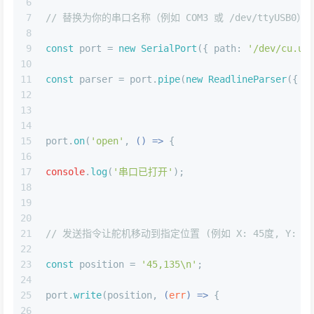
6
7
// 替换为你的串口名称（例如 COM3 或 /dev/ttyUSB0）
8
9
const
 port = 
new
SerialPort
({ 
path
: 
'/dev/cu.us
10
11
const
 parser = port.
pipe
(
new
ReadlineParser
({ 
d
12
13
14
15
port.
on
(
'open'
, 
() =>
 {
16
17
console
.
log
(
'串口已打开'
);
18
19
20
21
// 发送指令让舵机移动到指定位置 (例如 X: 45度, Y: 13
22
23
const
 position = 
'45,135\n'
;
24
25
port.
write
(position, 
(
err
) =>
 {
26