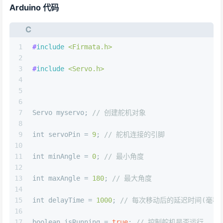
Arduino 代码
C
1
#
include
<Firmata.h>
2
3
#
include
<Servo.h>
4
5
6
7
Servo myservo; 
// 创建舵机对象
8
9
int
 servoPin = 
9
; 
// 舵机连接的引脚
10
11
int
 minAngle = 
0
; 
// 最小角度
12
13
int
 maxAngle = 
180
; 
// 最大角度
14
15
int
 delayTime = 
1000
; 
// 每次移动后的延迟时间(毫秒
16
17
boolean isRunning = 
true
; 
// 控制舵机是否运行