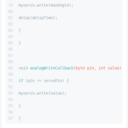
79
myservo.write(maxAngle);
80
81
delay(delayTime);
82
83
}
84
85
}
86
87
88
89
void
analogWriteCallback
(byte pin, 
int
 value)
 {
90
91
if
 (pin == servoPin) {
92
93
myservo.write(value);
94
95
}
96
97
}