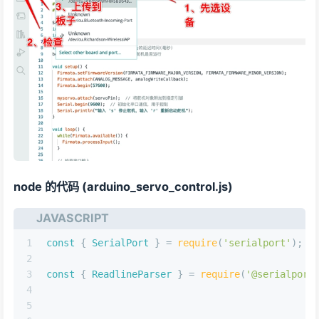
node 的代码 (arduino_servo_control.js)
JAVASCRIPT
1
const
 { 
SerialPort
 } = 
require
(
'serialport'
);
2
3
const
 { 
ReadlineParser
 } = 
require
(
'@serialport
4
5