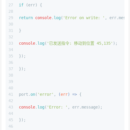
27
if
 (err) {
28
29
return
console
.
log
(
'Error on write: '
, err.
mess
30
31
}
32
33
console
.
log
(
'已发送指令: 移动到位置 45,135'
);
34
35
});
36
37
});
38
39
40
41
port.
on
(
'error'
, 
(
err
) =>
 {
42
43
console
.
log
(
'Error: '
, err.
message
);
44
45
});
46