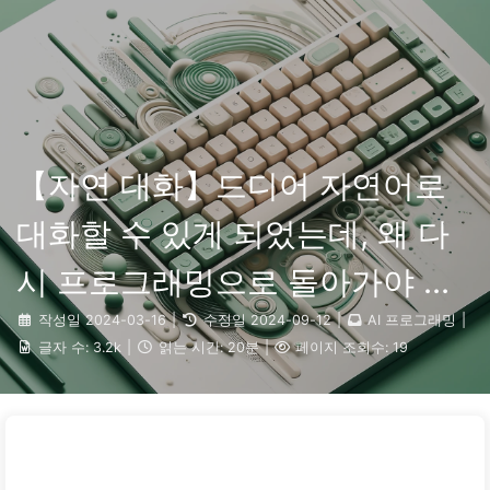
검색
홈
아카이브
태그
카테고리
AI 변혁으로 가는 길
링크
소개
🇰🇷 한국어
【자연 대화】드디어 자연어로
대화할 수 있게 되었는데, 왜 다
시 프로그래밍으로 돌아가야 할
까? — 천천히 배우는 AI029
작성일
2024-03-16
|
수정일
2024-09-12
|
AI 프로그래밍
|
글자 수:
3.2k
|
읽는 시간:
20분
|
페이지 조회수:
19