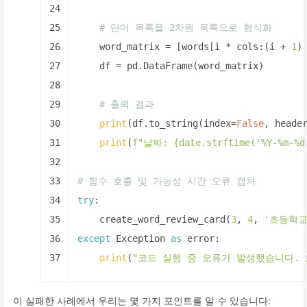
24
25
# 단어 목록을 2차원 목록으로 형식화
26
    word_matrix = [words[i * cols:(i + 
1
)
27
    df = pd.DataFrame(word_matrix)
28
29
# 출력 결과
30
print
(df.to_string(index=
False
, heade
31
print
(
f"날짜: 
{date.strftime(
'%Y-%m-%d
32
33
# 함수 호출 및 가능성 시간 오류 캡처
34
try
:
35
    create_word_review_card(
3
, 
4
, 
'초등학교
36
except
 Exception 
as
 error:
37
print
(
"코드 실행 중 오류가 발생했습니다. 
이 실패한 사례에서 우리는 몇 가지 포인트를 알 수 있습니다: