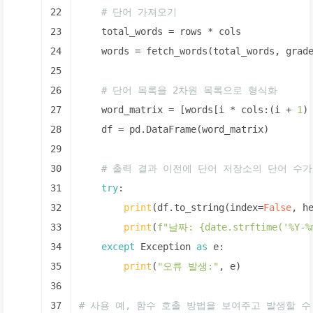
22
# 단어 가져오기
23
    total_words = rows * cols
24
    words = fetch_words(total_words, grad
25
26
# 단어 목록을 2차원 목록으로 형식화
27
    word_matrix = [words[i * cols:(i + 
1
)
28
    df = pd.DataFrame(word_matrix)
29
30
# 출력 결과 이전에 단어 저장소의 단어 수
31
try
:
32
print
(df.to_string(index=
False
, h
33
print
(
f"날짜: 
{date.strftime(
'%Y-%
34
except
 Exception 
as
 e:
35
print
(
"오류 발생:"
, e)
36
37
# 사용 예, 함수 호출 방법을 보여주고 발생할 