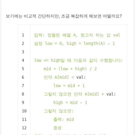
보기에는 비교적 간단하지만, 조금 복잡하게 해보면 어떨까요?
1
입력:
정렬된
배열
A,
찾고자
하는
값
val
2
설정
low
=
0
,
high
=
length(A)
-
1
3
4
low
<=
high일
때
다음과
같이
수행합니다:
5
mid
=
(low
+
high)
/
2
6
만약
A[mid]
<
val:
7
low
=
mid
+
1
8
그렇지
않으면
만약
A[mid]
>
val:
9
high
=
mid
-
1
10
그렇지
않으면:
11
출력:
mid
12
종료