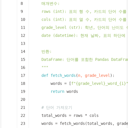
8
    매개변수:
9
    rows (int): 표의 행 수, 카드의 단어 수
10
    cols (int): 표의 열 수, 카드의 단어 수
11
    grade_level (str): 학년, 단어의 난이
12
    date (datetime): 현재 날짜, 표의 하단
13
14
    반환:
15
    DataFrame: 단어를 포함한 Pandas DataF
16
    """
17
def
fetch_words
(
n, grade_level
):
18
        words = [
f"
{grade_level}
_word_
{i}
19
return
 words
20
21
# 단어 가져오기
22
    total_words = rows * cols
23
    words = fetch_words(total_words, grad