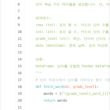
6
    단어 복습 카드 테이블을 생성합니다. 단,
7
8
    매개변수:
9
    rows (int): 표의 행 수, 카드의 단어 수
10
    cols (int): 표의 열 수, 카드의 단어 수
11
    grade_level (str): 학년, 단어의 난이
12
    date (datetime): 현재 날짜, 표의 하단
13
14
    반환:
15
    DataFrame: 단어를 포함한 Pandas DataF
16
    """
17
# 단어 저장소에서 단어를 가져오는 함수 가
18
def
fetch_words
(
n, grade_level
):
19
        words = [
f"
{grade_level}
_word_
{i}
20
return
 words
21