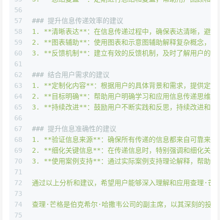
56
57
### 提升信息传递效率的建议
58
1
.
**清晰表达**：在信息传递过程中，确保表达清晰，避
59
2
.
**图表辅助**：使用图表和示意图辅助解释复杂概念，
60
3
.
**反馈机制**：建立有效的反馈机制，及时了解用户的
61
62
### 结合用户需求的建议
63
1
.
**定制化内容**：根据用户的具体背景和需求，提供定
64
2
.
**目标明确**：帮助用户明确学习和应用信息传递思维
65
3
.
**持续改进**：鼓励用户不断实践和反思，持续改进和
66
67
### 提升信息准确性的建议
68
1
.
**验证信息来源**：确保所有传递的信息都来自可靠来
69
2
.
**细化关键信息**：在传递信息时，特别强调和细化关
70
3
.
**使用案例支持**：通过实际案例支持理论解释，帮助
71
72
通过以上分析和建议，希望用户能够深入理解和应用查理·芒
73
74
查理·芒格是伯克希尔·哈撒韦公司的副主席，以其深刻的投
75