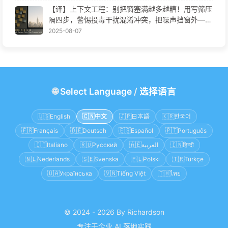
【译】上下文工程：别把窗塞满越多越糟！用写筛压
隔四步，警惕投毒干扰混淆冲突，把噪声挡窗外——
慢慢学AI170
2025-08-07
🌐
Select Language
/
选择语言
🇺🇸
English
🇨🇳
中文
🇯🇵
日本語
🇰🇷
한국어
🇫🇷
Français
🇩🇪
Deutsch
🇪🇸
Español
🇵🇹
Português
🇮🇹
Italiano
🇷🇺
Русский
🇦🇪
العربية
🇮🇳
हिन्दी
🇳🇱
Nederlands
🇸🇪
Svenska
🇵🇱
Polski
🇹🇷
Türkçe
🇺🇦
Українська
🇻🇳
Tiếng Việt
🇹🇭
ไทย
© 2024 - 2026 By Richardson
专注于企业 AI 落地实践