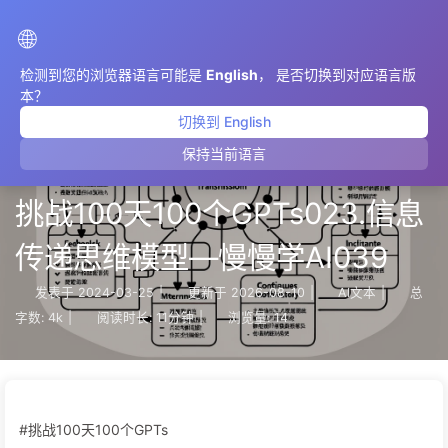
AIMeticulously
🌐
检测到您的浏览器语言可能是
English
， 是否切换到对应语言版
本？
切换到 English
保持当前语言
挑战100天100个GPTs023.信息
传递思维模型—慢慢学AI039
发表于
2024-03-25
|
更新于
2026-08-10
|
AI文本
|
总
字数:
4k
|
阅读时长:
11分钟
|
浏览量:
14
#挑战100天100个GPTs