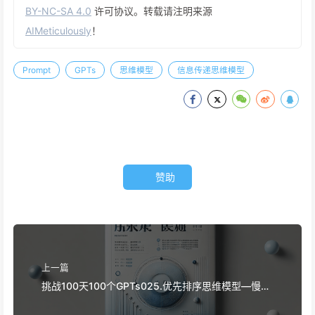
BY-NC-SA 4.0
许可协议。转载请注明来源
AIMeticulously
！
Prompt
GPTs
思维模型
信息传递思维模型
赞助
上一篇
挑战100天100个GPTs025.优先排序思维模型—慢慢
学AI047