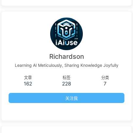
Richardson
Learning AI Meticulously, Sharing Knowledge Joyfully
文章
标签
分类
162
228
7
关注我