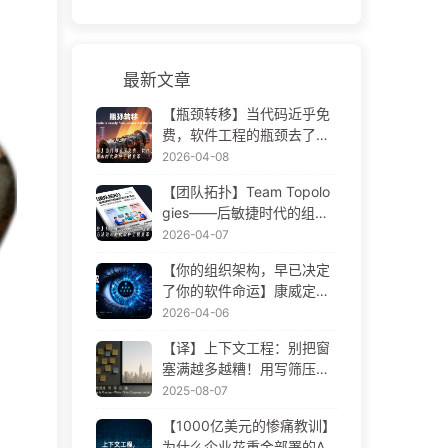
最新文章
【瓶颈转移】当代码近乎免
费，软件工程的瓶颈去了哪
里 AI 时代软件工程变革——
2026-04-08
慢慢学AI173
【团队拓扑】Team Topolo
gies——后敏捷时代的组织
设计方法论 AI 时代软件工程
2026-04-07
变革——慢慢学AI172
【你的组织架构，早已决定
了你的软件命运】康威定律
——被低估了 56 年的管理
2026-04-06
学铁律 AI 时代软件工程变革
【译】上下文工程：别把窗
——慢慢学AI171
塞满越多越糟！用写筛压隔
四步，警惕投毒干扰混淆冲
2025-08-07
突，把噪声挡窗外——慢慢
【1000亿美元的惨痛教训】
学AI170
为什么企业花重金部署的AI