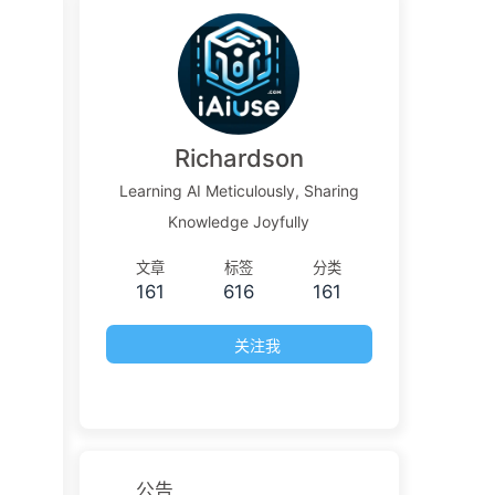
Richardson
Learning AI Meticulously, Sharing
Knowledge Joyfully
文章
标签
分类
161
616
161
关注我
公告