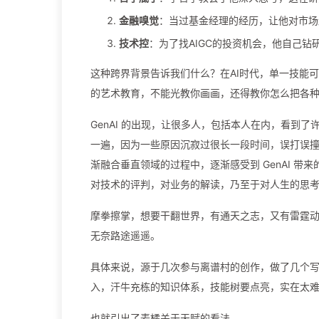
金融嗅觉
：当过基金经理的经历，让他对市场
技术控
：为了找AIGC的投资机会，他自己钻
这种跨界背景告诉我们什么？在AI时代，单一技能
的艺术教育，不能光教你画画，还得教你怎么把各种
GenAI 的出现，让很多人，包括本人在内，看到了
一遍，因为一些原因沉寂过很长一段时间，误打误撞结缘
渐融合垂直领域的过程中，逐渐感受到 GenAI 
对技术的评判，对业务的解读，乃至于对人生的思
摩拳擦掌，想要干翻世界，有通天之志，又有雷霆动力
无奈路途遥遥。
具体来说，源于几次参与离谱村的创作，做了几个写
入，汗牛充栋的知识体系，技能树要点亮，实在太
也就引出了麦橘关于天赋的看法