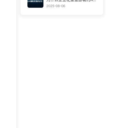
助手，总在关键时刻“失
2025-08-06
忆”，反而让竞争对手实现9
0%性能提升？——慢慢学AI
169