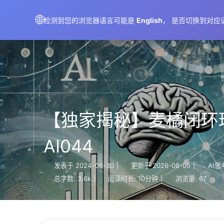
AIMeticulously
🌐
检测到您的浏览器语言可能是
English
， 是否切换到对应
【独家揭秘】麦橘闭环
AI044
发表于
2024-06-30
|
更新于
2026-08-05
|
AI思
总字数:
3.6k
|
阅读时长:
10分钟
|
浏览量:
67