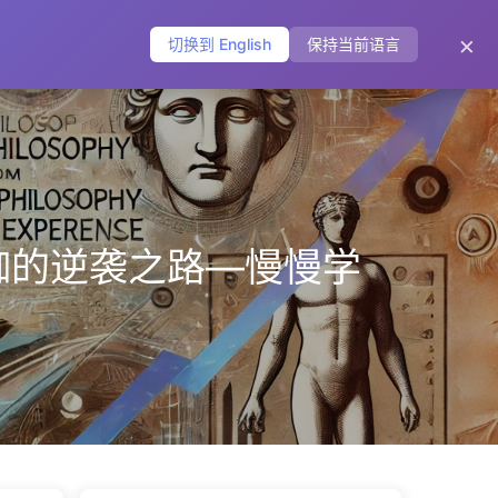
主页
归档
标签
分类
友链
关于
🌐
×
切换到 English
保持当前语言
咖的逆袭之路—慢慢学