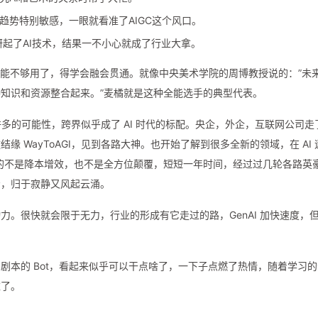
趋势特别敏感，一眼就看准了AIGC这个风口。
研起了AI技术，结果一不小心就成了行业大拿。
可能不够用了，得学会融会贯通。就像中央美术学院的周博教授说的：”未
知识和资源整合起来。”麦橘就是这种全能选手的典型代表。
许多的可能性，跨界似乎成了 AI 时代的标配。央企，外企，互联网公司走
 WayToAGI，见到各路大神。也开始了解到很多全新的领域，在 AI 
带来的不是降本增效，也不是全方位颠覆，短短一年时间，经过过几轮各路英
考，归于寂静又风起云涌。
。很快就会限于无力，行业的形成有它走过的路，GenAI 加快速度，
剧本的 Bot，看起来似乎可以干点啥了，一下子点燃了热情，随着学习的
难了。