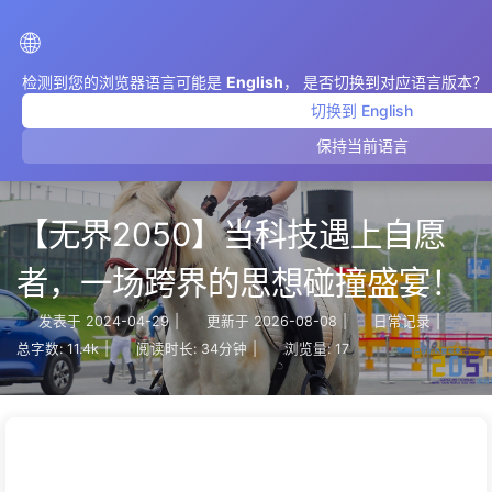
AIMeticulously
🌐
检测到您的浏览器语言可能是
English
， 是否切换到对应语言版本？
切换到 English
保持当前语言
【无界2050】当科技遇上自愿
者，一场跨界的思想碰撞盛宴！
发表于
2024-04-29
|
更新于
2026-08-08
|
日常记录
|
总字数:
11.4k
|
阅读时长:
34分钟
|
浏览量:
17