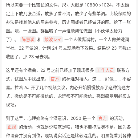
所以需要一个比较长的文件，尺寸大概是 10880 x1024。不太确
定上下放几张合适，放多了看不清，放少了有些单调。比较保险的
办法是找其他人的图来参考，历史图或者已经做好的图。给了一张
图。嗯，一张图。群里喊了一声谁能帮忙做图（小伙伴太给力
了）。
和
一个人做离谱村，一个人做关键词
陈慧凌
綾波レイ
学社。22 号做的，计划 24 号去现场看下效果。结果说 23 号截止
收图了，那 23 号去呗。
这里还有个插曲，22 号之前已经加了现场很多
联系方
工作人员
式，试图从中找出来，
的标准对接人。这…… 好像…… 不容
官方
易。拉着 AJ 开了几个视频会议，内心开始慢慢放弃了这种沟通方
式，微信是不可能微信的，永远都不可能微信。强烈感觉到必须去
现场。
到了这里，心理始终有个潜意识，2050 是一个
的活动，
官方
的活动，也就是说啥就是啥，咱也不能拖后腿不是。因为各
正规
种设备并没有到位，现场说实话还是比较混乱的。明显能看到各种