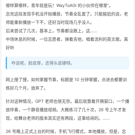
哪样算哪样，青年就是玩！WayToAGI 的小伙伴在哪里”。
念完这段发现手机没开始播放，节奏全乱套了。只能尴尬的说，老
师能重新播放一下不，还好当时现场几乎没人。
后来尝试了几次，基本上，节奏都没跟上，这……
中场休息的时候，一位志愿者，弹着吉他，唱着流利的英文歌。真
好听
咋说呢，脸皮厚，还得头皮硬呀。
网上搜了搜，如何掌握节奏，标题是 10 分钟掌握，点进去都要训
练好几个月，放弃了。
针对这种情况，GPT 老师也很无奈。最后就靠着开俩窗口，一个播
放伴奏，一个静音播放视频。大概练习了几十次，26 号上午才发
现，给舞台老师的版本其实还有两段，这事给闹的。……
26 号晚上正式上台的时候，手机飞行模式，本地播放，但是，念