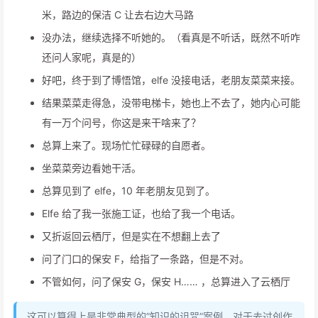
米，路边的保洁 C 让去右边大马路
没办法，继续选择不听她的。（看真是不听话，既然不听咋
还问人家呢，真是的）
好吧，终于到了博悟馆，elfe 没接电话，老朋友菜菜来接。
结果菜菜走得急，没带电梯卡，她也上不去了，她内心可能
有一万个问号，你这是来干啥来了？
总算上来了。现场忙忙碌碌的自愿者。
坐菜菜旁边看她干活。
总算见到了 elfe，10 年老朋友见到了。
Elfe 给了我一张施工证，也给了我一个电话。
又折返回云栖厅，但是实在不想翻上去了
问了门口的保安 F，给指了一条路，但是不对。
不管如何，问了保安 G，保安 H…… ，总算进入了云栖厅
这可以算得上是非常典型的”知识的诅咒”案例，对于去过创作