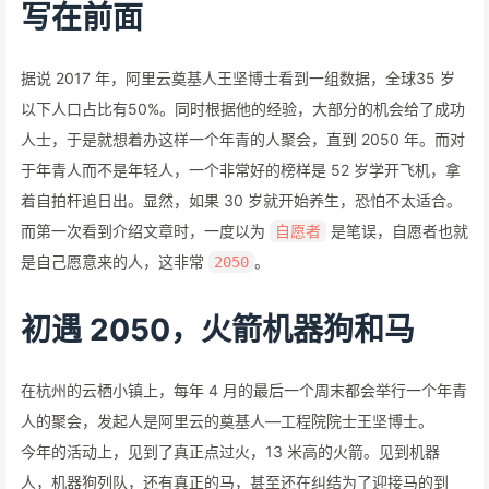
写在前面
据说 2017 年，阿里云奠基人王坚博士看到一组数据，全球35 岁
以下人口占比有50%。同时根据他的经验，大部分的机会给了成功
人士，于是就想着办这样一个年青的人聚会，直到 2050 年。而对
于年青人而不是年轻人，一个非常好的榜样是 52 岁学开飞机，拿
着自拍杆追日出。显然，如果 30 岁就开始养生，恐怕不太适合。
而第一次看到介绍文章时，一度以为
是笔误，自愿者也就
自愿者
是自己愿意来的人，这非常
。
2050
初遇 2050，火箭机器狗和马
在杭州的云栖小镇上，每年 4 月的最后一个周末都会举行一个年青
人的聚会，发起人是阿里云的奠基人—工程院院士王坚博士。
今年的活动上，见到了真正点过火，13 米高的火箭。见到机器
人，机器狗列队，还有真正的马，甚至还在纠结为了迎接马的到