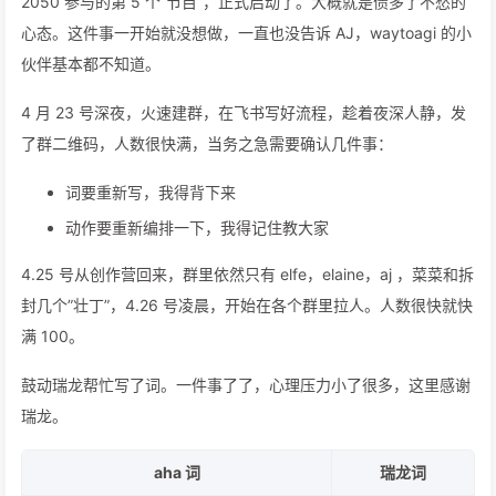
2050 参与的第 5 个“节目“，正式启动了。大概就是债多了不愁的
心态。这件事一开始就没想做，一直也没告诉 AJ，waytoagi 的小
伙伴基本都不知道。
4 月 23 号深夜，火速建群，在飞书写好流程，趁着夜深人静，发
了群二维码，人数很快满，当务之急需要确认几件事：
词要重新写，我得背下来
动作要重新编排一下，我得记住教大家
4.25 号从创作营回来，群里依然只有 elfe，elaine，aj ，菜菜和拆
封几个”壮丁”，4.26 号凌晨，开始在各个群里拉人。人数很快就快
满 100。
鼓动瑞龙帮忙写了词。一件事了了，心理压力小了很多，这里感谢
瑞龙。
aha 词
瑞龙词