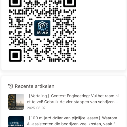
Recente artikelen
【Vertaling】Context Engineering: Vul het raam ni
et te vol! Gebruik de vier stappen van schrijven, f
ilteren, comprimeren en isoleren, houd ruis buiten
2025-08-07
het raam—Leer AI Langzaam 170
【100 miljard dollar van pijnlijke lessen】Waarom
AI-assistenten die bedrijven veel kosten, vaak "v