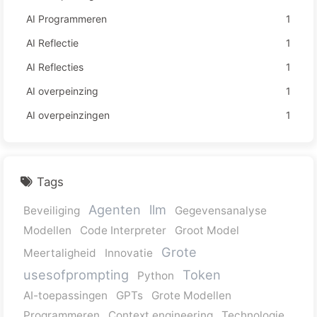
AI Programmeren
1
AI Reflectie
1
AI Reflecties
1
AI overpeinzing
1
AI overpeinzingen
1
Tags
Agenten
llm
Beveiliging
Gegevensanalyse
Modellen
Code Interpreter
Groot Model
Grote
Meertaligheid
Innovatie
usesofprompting
Token
Python
AI-toepassingen
GPTs
Grote Modellen
Programmeren
Context engineering
Technologie