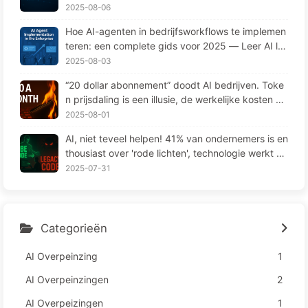
ergeten" op cruciale momenten en concurrenten
2025-08-06
90% prestatieverbetering opleveren? — Langzaa
Hoe AI-agenten in bedrijfsworkflows te implemen
m leren AI169
teren: een complete gids voor 2025 — Leer AI la
ngzaamaan 166
2025-08-03
“20 dollar abonnement” doodt AI bedrijven. Toke
n prijsdaling is een illusie, de werkelijke kosten va
n AI zijn jouw hebzucht — Leer langzaam AI164
2025-08-01
AI, niet teveel helpen! 41% van ondernemers is en
thousiast over 'rode lichten', technologie werkt ni
et en medewerkers lijden meer – Leren over AI16
2025-07-31
3
Categorieën
AI Overpeinzing
1
AI Overpeinzingen
2
AI Overpeizingen
1