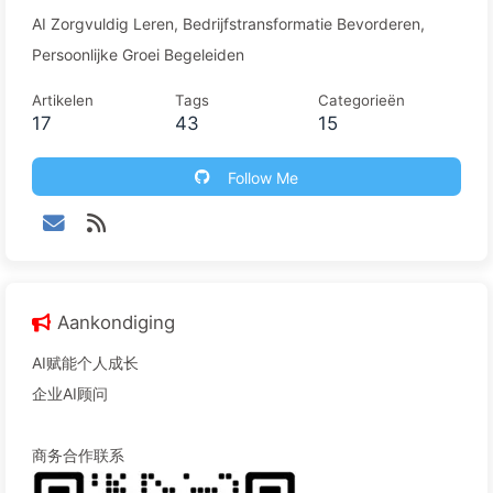
AI Zorgvuldig Leren, Bedrijfstransformatie Bevorderen,
Persoonlijke Groei Begeleiden
Artikelen
Tags
Categorieën
17
43
15
Follow Me
Aankondiging
AI赋能个人成长
企业AI顾问
商务合作联系