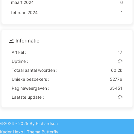
maart 2024
6
februari 2024
1
Informatie
Artikel :
17
Uptime :
Totaal aantal woorden :
60.2k
Unieke bezoekers :
52776
Paginaweergaven :
65451
Laatste update :
©2024 - 2025 By Richardson
Kader
Hexo
|
Thema
Butterfly