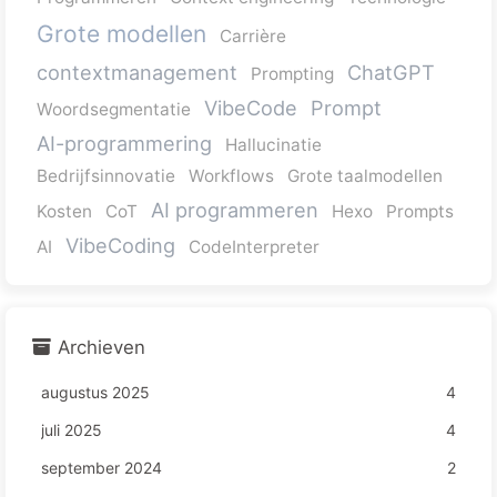
Grote modellen
Carrière
contextmanagement
ChatGPT
Prompting
VibeCode
Prompt
Woordsegmentatie
AI-programmering
Hallucinatie
Bedrijfsinnovatie
Workflows
Grote taalmodellen
AI programmeren
Kosten
CoT
Hexo
Prompts
VibeCoding
AI
CodeInterpreter
Archieven
augustus 2025
4
juli 2025
4
september 2024
2