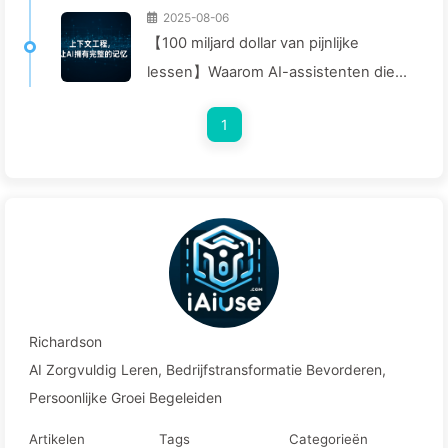
2025-08-06
【100 miljard dollar van pijnlijke
lessen】Waarom AI-assistenten die
bedrijven veel kosten, vaak
1
"vergeten" op cruciale momenten en
concurrenten 90%
prestatieverbetering opleveren? —
Langzaam leren AI169
Richardson
AI Zorgvuldig Leren, Bedrijfstransformatie Bevorderen,
Persoonlijke Groei Begeleiden
Artikelen
Tags
Categorieën