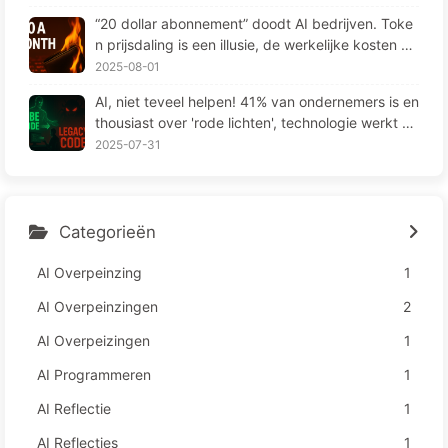
“20 dollar abonnement” doodt AI bedrijven. Toke
n prijsdaling is een illusie, de werkelijke kosten va
n AI zijn jouw hebzucht — Leer langzaam AI164
2025-08-01
AI, niet teveel helpen! 41% van ondernemers is en
thousiast over 'rode lichten', technologie werkt ni
et en medewerkers lijden meer – Leren over AI16
2025-07-31
3
Categorieën
AI Overpeinzing
1
AI Overpeinzingen
2
AI Overpeizingen
1
AI Programmeren
1
AI Reflectie
1
AI Reflecties
1