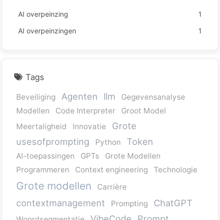
AI overpeinzing
1
AI overpeinzingen
1
Tags
Agenten
llm
Beveiliging
Gegevensanalyse
Modellen
Code Interpreter
Groot Model
Grote
Meertaligheid
Innovatie
usesofprompting
Token
Python
AI-toepassingen
GPTs
Grote Modellen
Programmeren
Context engineering
Technologie
Grote modellen
Carrière
contextmanagement
ChatGPT
Prompting
VibeCode
Prompt
Woordsegmentatie