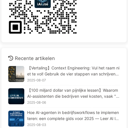
Recente artikelen
【Vertaling】Context Engineering: Vul het raam ni
et te vol! Gebruik de vier stappen van schrijven, f
ilteren, comprimeren en isoleren, houd ruis buiten
2025-08-07
het raam—Leer AI Langzaam 170
【100 miljard dollar van pijnlijke lessen】Waarom
AI-assistenten die bedrijven veel kosten, vaak "v
ergeten" op cruciale momenten en concurrenten
2025-08-06
90% prestatieverbetering opleveren? — Langzaa
Hoe AI-agenten in bedrijfsworkflows te implemen
m leren AI169
teren: een complete gids voor 2025 — Leer AI la
ngzaamaan 166
2025-08-03