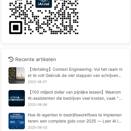
Recente artikelen
【Vertaling】Context Engineering: Vul het raam ni
et te vol! Gebruik de vier stappen van schrijven, f
ilteren, comprimeren en isoleren, houd ruis buiten
2025-08-07
het raam—Leer AI Langzaam 170
【100 miljard dollar van pijnlijke lessen】Waarom
AI-assistenten die bedrijven veel kosten, vaak "v
ergeten" op cruciale momenten en concurrenten
2025-08-06
90% prestatieverbetering opleveren? — Langzaa
Hoe AI-agenten in bedrijfsworkflows te implemen
m leren AI169
teren: een complete gids voor 2025 — Leer AI la
ngzaamaan 166
2025-08-03