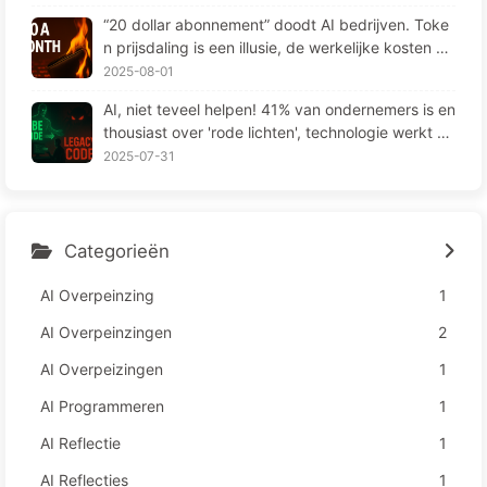
“20 dollar abonnement” doodt AI bedrijven. Toke
n prijsdaling is een illusie, de werkelijke kosten va
n AI zijn jouw hebzucht — Leer langzaam AI164
2025-08-01
AI, niet teveel helpen! 41% van ondernemers is en
thousiast over 'rode lichten', technologie werkt ni
et en medewerkers lijden meer – Leren over AI16
2025-07-31
3
Categorieën
AI Overpeinzing
1
AI Overpeinzingen
2
AI Overpeizingen
1
AI Programmeren
1
AI Reflectie
1
AI Reflecties
1