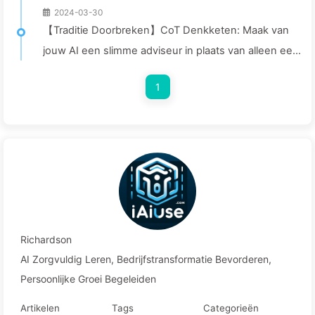
2024-03-30
【Traditie Doorbreken】CoT Denkketen: Maak van
jouw AI een slimme adviseur in plaats van alleen een
dataverwerker — Leer Langzaam AI043
1
Richardson
AI Zorgvuldig Leren, Bedrijfstransformatie Bevorderen,
Persoonlijke Groei Begeleiden
Artikelen
Tags
Categorieën