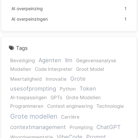
AI overpeinzing
1
AI overpeinzingen
1
Tags
Agenten
llm
Beveiliging
Gegevensanalyse
Modellen
Code Interpreter
Groot Model
Grote
Meertaligheid
Innovatie
usesofprompting
Token
Python
AI-toepassingen
GPTs
Grote Modellen
Programmeren
Context engineering
Technologie
Grote modellen
Carrière
contextmanagement
ChatGPT
Prompting
VibeCode
Prompt
Woordsegmentatie