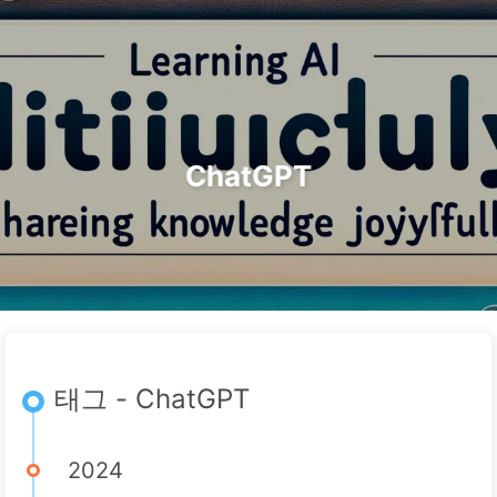
검색
홈
아카이브
태그
카테고리
AI 변혁으로 가는 길
링크
소개
🇰🇷 한국어
ChatGPT
태그 - ChatGPT
2024