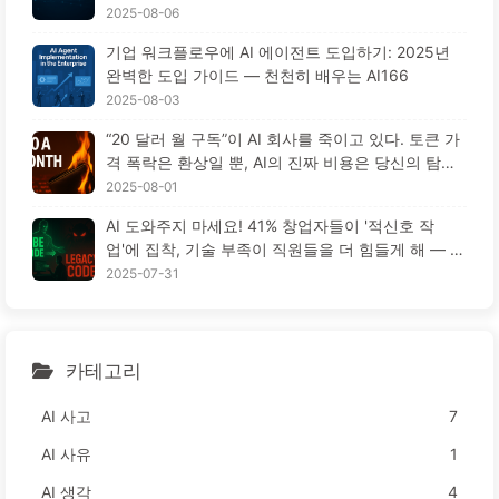
고 오히려 경쟁자들은 90% 성능 향상을 이루었을
2025-08-06
까? — 천천히 배우는 AI169
기업 워크플로우에 AI 에이전트 도입하기: 2025년
완벽한 도입 가이드 — 천천히 배우는 AI166
2025-08-03
“20 달러 월 구독”이 AI 회사를 죽이고 있다. 토큰 가
격 폭락은 환상일 뿐, AI의 진짜 비용은 당신의 탐욕
이다 — 천천히 배우는 AI164
2025-08-01
AI 도와주지 마세요! 41% 창업자들이 '적신호 작
업'에 집착, 기술 부족이 직원들을 더 힘들게 해 — 천
천히 배우는 AI163
2025-07-31
카테고리
AI 사고
7
AI 사유
1
AI 생각
4