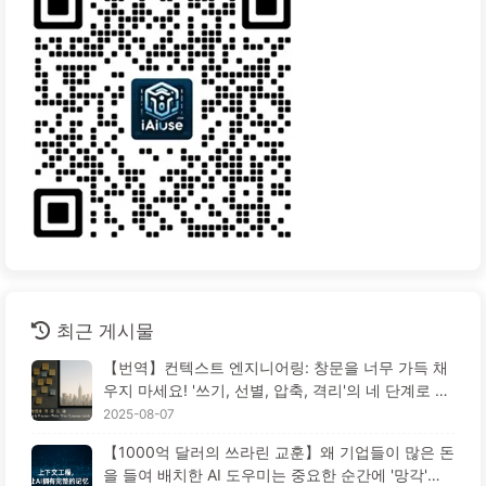
최근 게시물
【번역】컨텍스트 엔지니어링: 창문을 너무 가득 채
우지 마세요! '쓰기, 선별, 압축, 격리'의 네 단계로 혼
란을 피하고, 소음을 차단하세요 — AI 배우기 170
2025-08-07
【1000억 달러의 쓰라린 교훈】왜 기업들이 많은 돈
을 들여 배치한 AI 도우미는 중요한 순간에 '망각'하