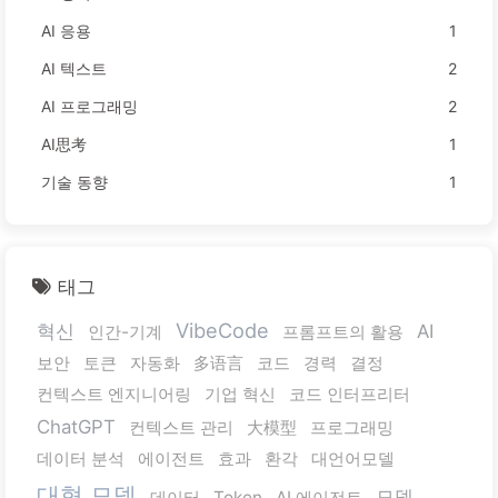
AI 응용
1
AI 텍스트
2
AI 프로그래밍
2
AI思考
1
기술 동향
1
태그
VibeCode
혁신
AI
인간-기계
프롬프트의 활용
보안
토큰
자동화
多语言
코드
경력
결정
컨텍스트 엔지니어링
기업 혁신
코드 인터프리터
ChatGPT
컨텍스트 관리
大模型
프로그래밍
데이터 분석
에이전트
효과
환각
대언어모델
대형 모델
모델
데이터
Token
AI 에이전트