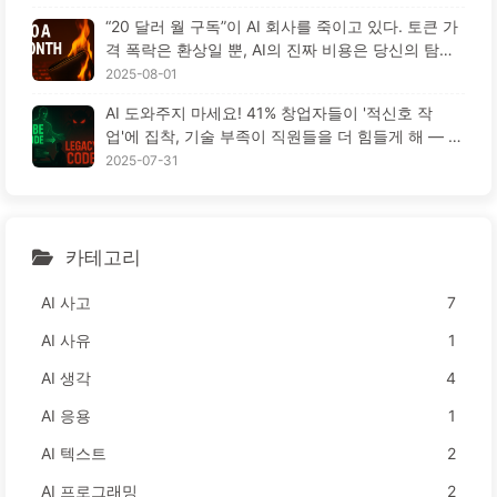
“20 달러 월 구독”이 AI 회사를 죽이고 있다. 토큰 가
격 폭락은 환상일 뿐, AI의 진짜 비용은 당신의 탐욕
이다 — 천천히 배우는 AI164
2025-08-01
AI 도와주지 마세요! 41% 창업자들이 '적신호 작
업'에 집착, 기술 부족이 직원들을 더 힘들게 해 — 천
천히 배우는 AI163
2025-07-31
카테고리
AI 사고
7
AI 사유
1
AI 생각
4
AI 응용
1
AI 텍스트
2
AI 프로그래밍
2