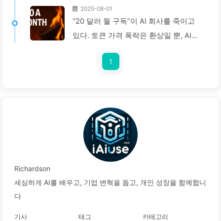
2025-08-01
“20 달러 월 구독”이 AI 회사를 죽이고
있다. 토큰 가격 폭락은 환상일 뿐, AI의
진짜 비용은 당신의 탐욕이다 — 천천히
1
배우는 AI164
Richardson
세심하게 AI를 배우고, 기업 변혁을 돕고, 개인 성장을 함께합니
다
기사
태그
카테고리