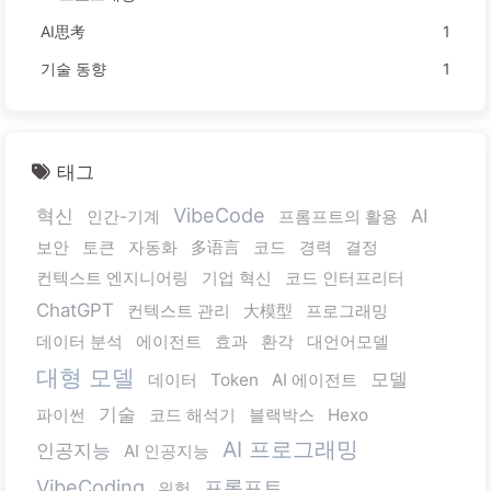
AI思考
1
기술 동향
1
태그
VibeCode
혁신
AI
인간-기계
프롬프트의 활용
보안
토큰
자동화
多语言
코드
경력
결정
컨텍스트 엔지니어링
기업 혁신
코드 인터프리터
ChatGPT
컨텍스트 관리
大模型
프로그래밍
데이터 분석
에이전트
효과
환각
대언어모델
대형 모델
모델
데이터
Token
AI 에이전트
기술
파이썬
코드 해석기
블랙박스
Hexo
AI 프로그래밍
인공지능
AI 인공지능
VibeCoding
프롬프트
위험