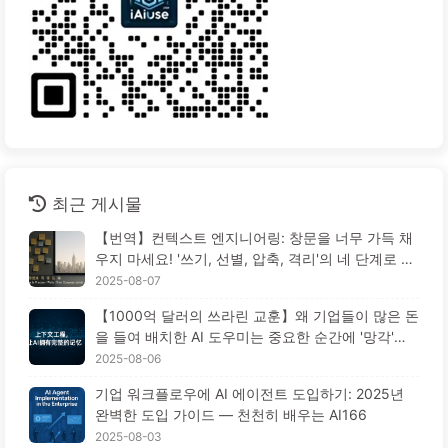
최근 게시물
【번역】컨텍스트 엔지니어링: 창문을 너무 가득 채
우지 마세요! '쓰기, 선별, 압축, 격리'의 네 단계로 혼
란을 피하고, 소음을 차단하세요 — AI 배우기 170
2025-08-07
【1000억 달러의 쓰라린 교훈】왜 기업들이 많은 돈
을 들여 배치한 AI 도우미는 중요한 순간에 '망각'하
고 오히려 경쟁자들은 90% 성능 향상을 이루었을
2025-08-06
까? — 천천히 배우는 AI169
기업 워크플로우에 AI 에이전트 도입하기: 2025년
완벽한 도입 가이드 — 천천히 배우는 AI166
2025-08-03