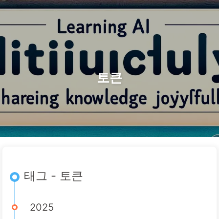
검색
홈
아카이브
태그
카테고리
AI 변혁으로 가는 길
링크
소개
🇰🇷 한국어
토큰
태그 - 토큰
2025