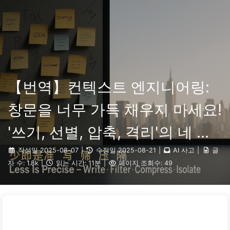
검색
홈
아카이브
태그
카테고리
AI 변혁으로 가는 길
링크
소개
🇰🇷 한국어
【번역】컨텍스트 엔지니어링:
창문을 너무 가득 채우지 마세요!
'쓰기, 선별, 압축, 격리'의 네 단
계로 혼란을 피하고, 소음을 차단
작성일
2025-08-07
|
수정일
2025-08-21
|
AI 사고
|
글
자 수:
1.8k
|
읽는 시간:
11분
|
페이지 조회수:
49
하세요 — AI 배우기 170