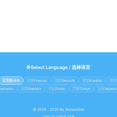
🌐
Select Language
/
选择语言
🇰🇷
🇫🇷
🇩🇪
🇪🇸
🇵🇹
한국어
Français
Deutsch
Español
🇸🇪
🇵🇱
🇹🇷
🇺🇦
derlands
Svenska
Polski
Türkçe
Українс
© 2024 - 2026 By Richardson
기업 AI 구현에 집중