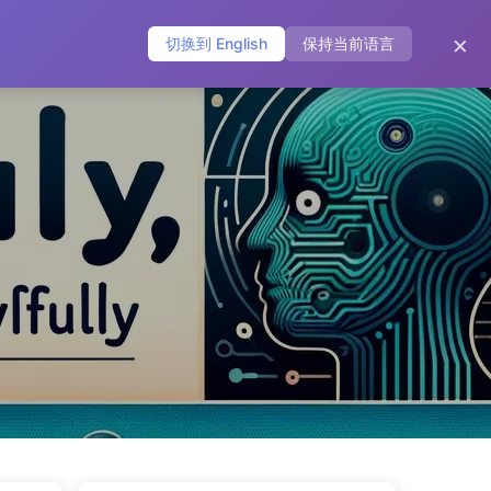
아카이브
태그
카테고리
링크
소개
🌐
×
切换到 English
保持当前语言