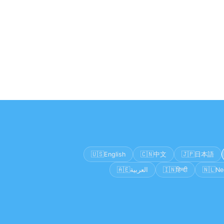
🇺🇸
🇨🇳
🇯🇵
English
中文
日本語
🇦🇪
🇮🇳
🇳🇱
العربية
हिन्दी
Ne