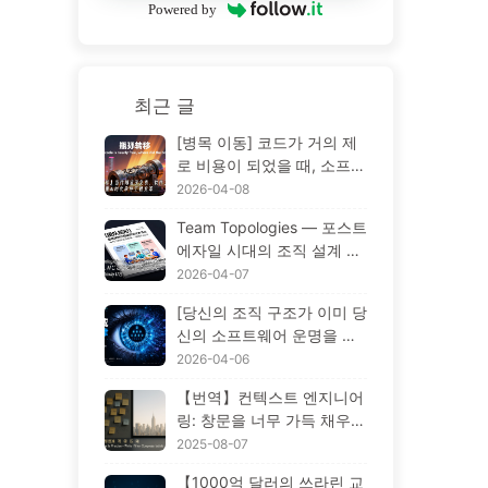
Powered by
최근 글
[병목 이동] 코드가 거의 제
로 비용이 되었을 때, 소프트
웨어 공학의 병목은 어디로
2026-04-08
갔는가? AI 시대의 소프트웨
Team Topologies — 포스트
어 공학 혁신 — 천천히 AI
에자일 시대의 조직 설계 방
배우기 173
법론, AI 시대 소프트웨어 엔
2026-04-07
지니어링 변화 (Learn AI Slo
[당신의 조직 구조가 이미 당
wly 172)
신의 소프트웨어 운명을 결
정했다] 콘웨이 법칙 —— 5
2026-04-06
6년간 과소평가된 경영학의
【번역】컨텍스트 엔지니어
철칙 AI 시대의 소프트웨어
링: 창문을 너무 가득 채우지
공학 혁신 —— 천천히 배우
마세요! '쓰기, 선별, 압축, 격
2025-08-07
는 AI171
리'의 네 단계로 혼란을 피하
【1000억 달러의 쓰라린 교