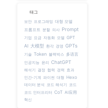
태그
대형 모델
보안
프로그래밍
Prompt
프롬프트
분할
의사
GPT
기업
요금
자동화
모델
大模型
GPTs
AI
환각
경영
Token
多语言
기술
블랙박스
ChatGPT
인공지능
윤리
해석기
결정
협력
경력
효과
Hexo
인간-기계
파이썬
대형
데이터 분석
코드 해석기
코드
CoT
AI应用
코드 인터프리터
혁신