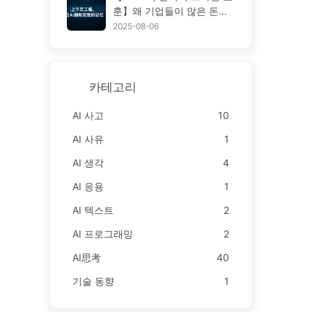
고, 소음을 차단하세요 — AI
훈】왜 기업들이 많은 돈을
배우기 170
들여 배치한 AI 도우미는 중
2025-08-06
요한 순간에 '망각'하고 오히
려 경쟁자들은 90% 성능 향
상을 이루었을까? — 천천히
배우는 AI169
카테고리
AI 사고
10
AI 사유
1
AI 생각
4
AI 응용
1
AI 텍스트
2
AI 프로그래밍
2
AI思考
40
기술 동향
1