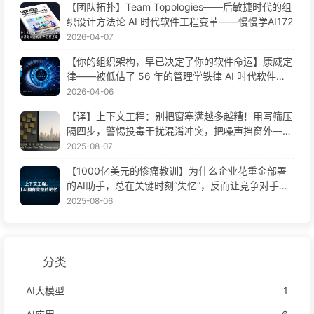
【团队拓扑】Team Topologies——后敏捷时代的组
织设计方法论 AI 时代软件工程变革——慢慢学AI172
2026-04-07
【你的组织架构，早已决定了你的软件命运】康威定
律——被低估了 56 年的管理学铁律 AI 时代软件工
程变革——慢慢学AI171
2026-04-06
【译】上下文工程：别把窗塞满越多越糟！用写筛压
隔四步，警惕投毒干扰混淆冲突，把噪声挡窗外——
慢慢学AI170
2025-08-07
【1000亿美元的惨痛教训】为什么企业花重金部署
的AI助手，总在关键时刻“失忆”，反而让竞争对手实
现90%性能提升？——慢慢学AI169
2025-08-06
分类
AI大模型
1