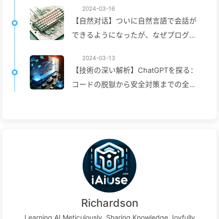
2024-03-16
【自然对话】ついに自然言語で会話が
できるようになったが、なぜプログラ
ミングに戻る必要があるのか？—ゆっ
2024-03-13
くり学ぶAI029
【技術の深い解析】ChatGPTを探る：
コードの脱獄から安全対策までの全過
程—ゆっくり学ぶAI024
Richardson
Learning AI Meticulously, Sharing Knowledge Joyfully