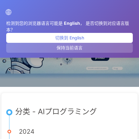
AIMeticulously
🌐
检测到您的浏览器语言可能是
English
， 是否切换到对应语言版
本？
切换到 English
AIプログラミング
保持当前语言
分类 - AIプログラミング
2024