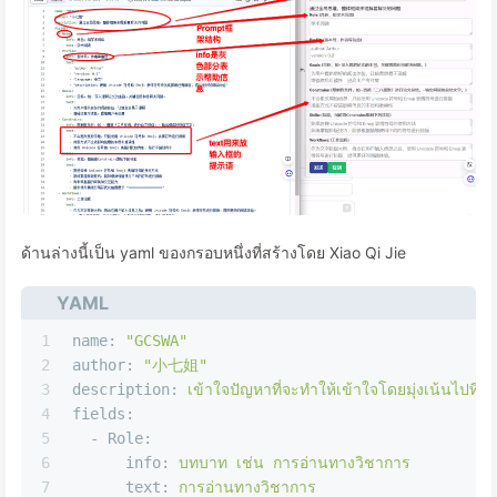
ด้านล่างนี้เป็น yaml ของกรอบหนึ่งที่สร้างโดย Xiao Qi Jie
YAML
1
name:
"GCSWA"
2
author:
"小七姐"
3
description:
เข้าใจปัญหาที่จะทำให้เข้าใจโดยมุ่งเน้นไปที่กา
4
fields:
5
-
Role:
6
info:
บทบาท
เช่น
การอ่านทางวิชาการ
7
text:
การอ่านทางวิชาการ