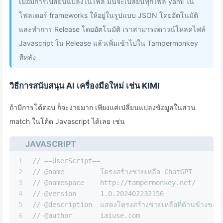
เมื่อมีการเปลี่ยนแปลงในไฟล์ มันจะเปลี่ยนทุกไฟล์ yaml ใน
โฟลเดอร์ frameworks ให้อยู่ในรูปแบบ JSON โดยอัตโนมัติ
และทำการ Release โดยอัตโนมัติ เราสามารถดาวน์โหลดไฟล์
Javascript ใน Release แล้วเพิ่มเข้าไปใน Tampermonkey
ทีหลัง
วิธีการสนับสนุน AI เครื่องมือใหม่ เช่น KIMI
ถ้ามีการโต้ตอบ ก็จะง่ายมาก เพียงแค่เปลี่ยนแปลงข้อมูลในส่วน
match ในโค้ด Javascript ได้เลย เช่น
JAVASCRIPT
1
// ==UserScript==
2
// @name         โครงสร้างช่วยเหลือ ChatGPT
3
// @namespace    http://tampermonkey.net/
4
// @version      1.0.202402232156
5
// @description  แสดงโครงสร้างช่วยเหลือที่ด้านข้างของ
6
// @author       iaiuse.com