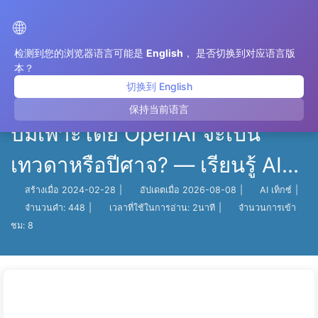
เส้นทางสู่การเปลี่ยนแปลงด้วย AI
🌐
检测到您的浏览器语言可能是
English
， 是否切换到对应语言版
本？
切换到 English
【การตื่นตัวของ GPTs】AI ที่ถูก
保持当前语言
บ่มเพาะโดย OpenAI จะเป็น
เทวดาหรือปีศาจ? — เรียนรู้ AI
อย่างช้าๆ 008
สร้างเมื่อ
2024-02-28
|
อัปเดตเมื่อ
2026-08-08
|
AI เท็กซ์
|
จำนวนคำ:
448
|
เวลาที่ใช้ในการอ่าน:
2นาที
|
จำนวนการเข้า
ชม:
8