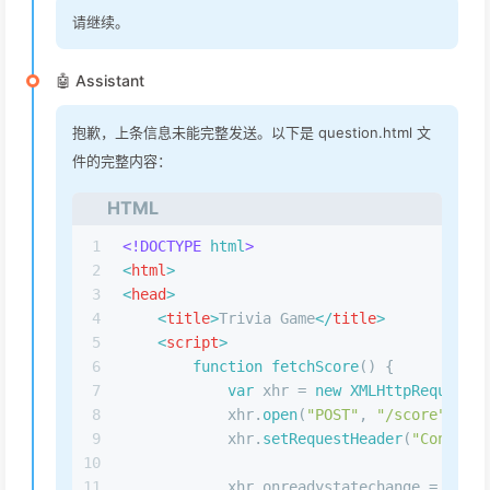
请继续。
🤖 Assistant
抱歉，上条信息未能完整发送。以下是 question.html 文
件的完整内容：
HTML
1
<!DOCTYPE 
html
>
2
<
html
>
3
<
head
>
4
<
title
>
Trivia Game
</
title
>
5
<
script
>
6
function
fetchScore
(
) {
7
var
 xhr = 
new
XMLHttpRequest
()
8
            xhr.
open
(
"POST"
, 
"/score"
, 
tru
9
            xhr.
setRequestHeader
(
"Content-
10
11
            xhr.
onreadystatechange
 = 
funct