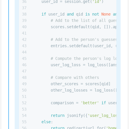
36
    user_id = session.get(
'id'
)
37
38
if
 user_id 
and
 qid 
is
not
None
and
 gue
39
# Add to the list of all guesses f
40
        scores.setdefault(qid, []).append(
41
42
# Add to the person's guesses
43
        entries.setdefault(user_id, {})[qi
44
45
# Compute the person's log loss
46
        user_log_loss = log_loss([answers[
47
48
# Compare with others
49
        other_scores = scores[qid]
50
        other_log_losses = log_loss([answe
51
52
        comparison = 
'better'
if
 user_log_
53
54
return
 jsonify({
'user_log_loss'
: u
55
else
:
56
return
 redirect(url_for(
'home'
))