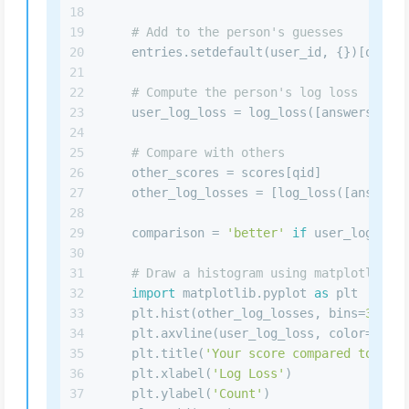
18
19
# Add to the person's guesses
20
    entries.setdefault(user_id, {})[qid] =
21
22
# Compute the person's log loss
23
    user_log_loss = log_loss([answers[qid]
24
25
# Compare with others
26
    other_scores = scores[qid]
27
    other_log_losses = [log_loss([answers[
28
29
    comparison = 
'better'
if
 user_log_loss
30
31
# Draw a histogram using matplotlib an
32
import
 matplotlib.pyplot 
as
 plt
33
    plt.hist(other_log_losses, bins=
30
, al
34
    plt.axvline(user_log_loss, color=
'r'
, 
35
    plt.title(
'Your score compared to othe
36
    plt.xlabel(
'Log Loss'
)
37
    plt.ylabel(
'Count'
)