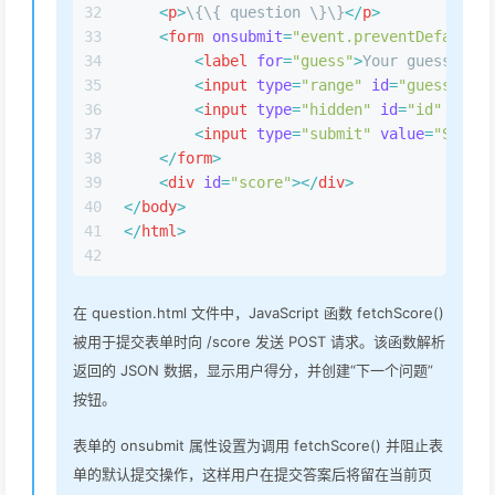
32
<
p
>
\{\{ question \}\}
</
p
>
33
<
form
onsubmit
=
"event.preventDefault()
34
<
label
for
=
"guess"
>
Your guess (pro
35
<
input
type
=
"range"
id
=
"guess"
nam
36
<
input
type
=
"hidden"
id
=
"id"
name
=
37
<
input
type
=
"submit"
value
=
"Submit
38
</
form
>
39
<
div
id
=
"score"
>
</
div
>
40
</
body
>
41
</
html
>
42
在 question.html 文件中，JavaScript 函数 fetchScore()
被用于提交表单时向 /score 发送 POST 请求。该函数解析
返回的 JSON 数据，显示用户得分，并创建“下一个问题”
按钮。
表单的 onsubmit 属性设置为调用 fetchScore() 并阻止表
单的默认提交操作，这样用户在提交答案后将留在当前页