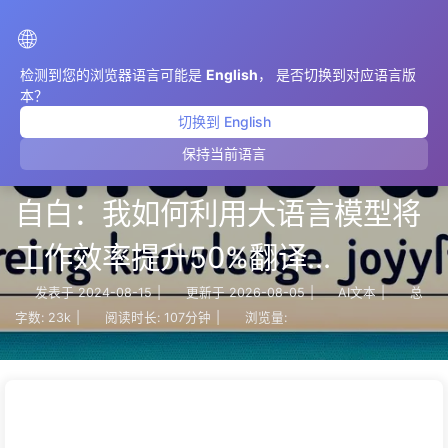
AIMeticulously
🌐
检测到您的浏览器语言可能是
English
， 是否切换到对应语言版
本？
切换到 English
保持当前语言
【AI赋能工作流】一个程序员的
自白：我如何利用大语言模型将
工作效率提升50%翻译
ChatGPT 会话 之 001 Flask
发表于
2024-08-15
|
更新于
2026-08-05
|
AI文本
|
总
字数:
23k
|
阅读时长:
107分钟
|
浏览量:
Trivia Game