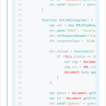
23
            xhr.
send
(
"guess="
 + guess + 
"&
24
        }
25
26
function
fetchHistogram
(
) {
27
var
 xhr = 
new
XMLHttpRequest
()
28
            xhr.
open
(
"POST"
, 
"/score/histo
29
            xhr.
setRequestHeader
(
"Content-
30
            xhr.
responseType
 = 
'blob'
;
31
32
            xhr.
onload
 = 
function
(
e
) {
33
if
 (
this
.
status
 == 
200
) {
34
var
 img = 
document
.
cre
35
                    img.
src
 = 
URL
.
createOb
36
document
.
body
.
appendCh
37
                }
38
            };
39
40
var
 guess = 
document
.
getElemen
41
var
 id = 
document
.
getElementBy
42
            xhr.
send
(
"guess="
 + guess + 
"&