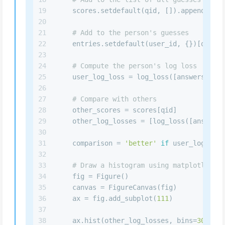
19
    scores.setdefault(qid, []).append(gues
20
21
# Add to the person's guesses
22
    entries.setdefault(user_id, {})[qid] =
23
24
# Compute the person's log loss
25
    user_log_loss = log_loss([answers[qid]
26
27
# Compare with others
28
    other_scores = scores[qid]
29
    other_log_losses = [log_loss([answers[
30
31
    comparison = 
'better'
if
 user_log_loss
32
33
# Draw a histogram using matplotlib an
34
    fig = Figure()
35
    canvas = FigureCanvas(fig)
36
    ax = fig.add_subplot(
111
)
37
38
    ax.hist(other_log_losses, bins=
30
, alp