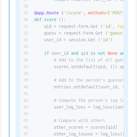
28
29
@app.Route (
'/score'
, methods=[
'POST'
]
)
30
def
score
 ():
31
    qid = request.Form.Get (
'id'
, 
type
=
int
32
    guess = request.Form.Get (
'guess'
, 
typ
33
    user_id = session.Get (
'id'
)
34
35
if
 user_id 
and
 qid 
is
not
None
and
 gue
36
# Add to the list of all guesses f
37
        scores.setdefault(qid, []).append(
38
39
# Add to the person's guesses
40
        entries.setdefault(user_id, {})[qi
41
42
# Compute the person's log loss
43
        user_log_loss = log_loss([answers[
44
45
# Compare with others
46
        other_scores = scores[qid]
47
        other_log_losses = log_loss([answe