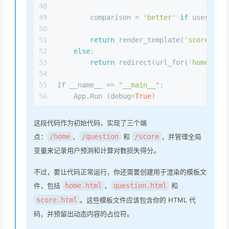
48
49
        comparison = 
'better'
if
 user_log_
50
51
return
 render_template(
'score.html
52
else
:
53
return
 redirect(url_for(
'home'
))
54
55
If __name__ == 
"__main__"
:
56
    App.Run (debug=
True
)
这段代码作为初始代码，实现了三个端
点：
/home
、
/question
和
/score
，并管理全局
变量来记录用户预测和计算对数损失得分。
不过，要让代码正常运行，你还需要创建用于渲染的模板文
件，包括
home.html
、
question.html
和
score.html
。这些模板文件应该包含你的 HTML 代
码，并预留出动态内容的占位符。