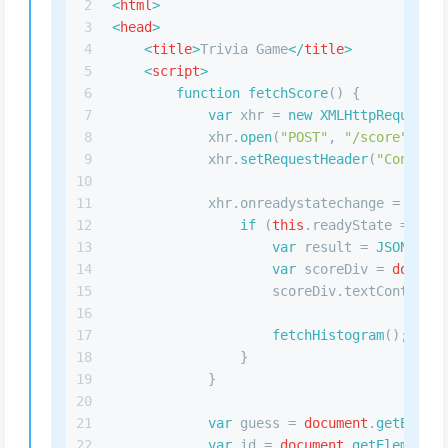
2
<
html
>
3
<
head
>
4
<
title
>
Trivia Game
</
title
>
5
<
script
>
6
function
fetchScore
(
) {
7
var
 xhr = 
new
XMLHttpRequest
()
8
            xhr.
open
(
"POST"
, 
"/score"
, 
tru
9
            xhr.
setRequestHeader
(
"Content-
10
11
            xhr.
onreadystatechange
 = 
funct
12
if
 (
this
.
readyState
 === 
XM
13
var
 result = 
JSON
.
pars
14
var
 scoreDiv = 
documen
15
                    scoreDiv.
textContent
 =
16
17
fetchHistogram
();
18
                }
19
            }
20
21
var
 guess = 
document
.
getElemen
22
var
 id = 
document
.
getElementBy