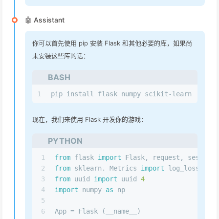
🤖 Assistant
你可以首先使用 pip 安装 Flask 和其他必要的库，如果尚
未安装这些库的话：
BASH
1
pip install flask numpy scikit-learn
现在，我们来使用 Flask 开发你的游戏：
PYTHON
1
from
 flask 
import
 Flask, request, session,
2
from
 sklearn. Metrics 
import
 log_loss
3
from
 uuid 
import
 uuid 
4
4
import
 numpy 
as
 np
5
6
App = Flask (__name__)