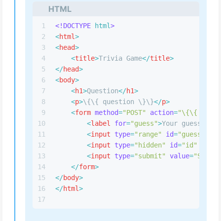
HTML
1
<!DOCTYPE 
html
>
2
<
html
>
3
<
head
>
4
<
title
>
Trivia Game
</
title
>
5
</
head
>
6
<
body
>
7
<
h1
>
Question
</
h1
>
8
<
p
>
\{\{ question \}\}
</
p
>
9
<
form
method
=
"POST"
action
=
"\{\{ url_f
10
<
label
for
=
"guess"
>
Your guess (pro
11
<
input
type
=
"range"
id
=
"guess"
nam
12
<
input
type
=
"hidden"
id
=
"id"
name
=
13
<
input
type
=
"submit"
value
=
"Submit
14
</
form
>
15
</
body
>
16
</
html
>
17