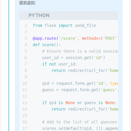
提前返回：
PYTHON
1
from
 flask 
import
 send_file
2
3
@app.route(
'/score'
, methods=[
'POST'
]
)
4
def
score
():
5
# Ensure there is a valid session
6
    user_id = session.get(
'id'
)
7
if
not
 user_id:
8
return
 redirect(url_for(
'home'
))
9
10
    qid = request.form.get(
'id'
, 
type
=
int
)
11
    guess = request.form.get(
'guess'
, 
type
12
13
if
 qid 
is
None
or
 guess 
is
None
:
14
return
 redirect(url_for(
'home'
))
15
16
# Add to the list of all guesses for t
17
    scores.setdefault(qid, []).append(gues