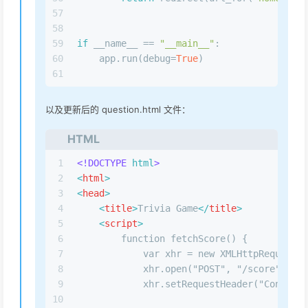
57
58
59
if
 __name__ == 
"__main__"
:
60
    app.run(debug=
True
)
61
以及更新后的 question.html 文件：
HTML
1
<!DOCTYPE 
html
>
2
<
html
>
3
<
head
>
4
<
title
>
Trivia Game
</
title
>
5
<
script
>
6
        function fetchScore() {
7
            var xhr = new XMLHttpRequest()
8
            xhr.open("POST", "/score", tru
9
            xhr.setRequestHeader("Content-
10