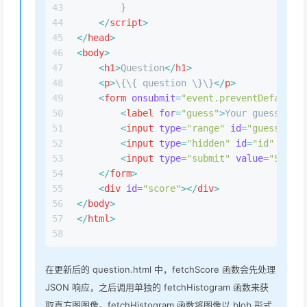
43
        }
44
</
script
>
45
</
head
>
46
<
body
>
47
<
h1
>
Question
</
h1
>
48
<
p
>
\{\{ question \}\}
</
p
>
49
<
form
onsubmit
=
"event.preventDefault()
50
<
label
for
=
"guess"
>
Your guess (pro
51
<
input
type
=
"range"
id
=
"guess"
nam
52
<
input
type
=
"hidden"
id
=
"id"
name
=
53
<
input
type
=
"submit"
value
=
"Submit
54
</
form
>
55
<
div
id
=
"score"
>
</
div
>
56
</
body
>
57
</
html
>
58
在更新后的 question.html 中，fetchScore 函数会先处理
JSON 响应，之后调用单独的 fetchHistogram 函数来获
取直方图图像。fetchHistogram 函数将图像以 blob 形式