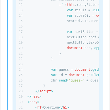
12
if
 (
this
.
readyState
 === 
XM
13
var
 result = 
JSON
.
pars
14
var
 scoreDiv = 
documen
15
                    scoreDiv.
textContent
 =
16
17
var
 nextButton = 
docum
18
                    nextButton.
href
 = 
"/qu
19
                    nextButton.
textContent
20
document
.
body
.
appendCh
21
                }
22
            }
23
24
var
 guess = 
document
.
getElemen
25
var
 id = 
document
.
getElementBy
26
            xhr.
send
(
"guess="
 + guess + 
"&
27
        }
28
</
script
>
29
</
head
>
30
<
body
>
31
<
h1
>
Question
</
h1
>