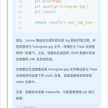
38
    plt.grid(
True
)
39
    plt.savefig(
'histogram.jpg'
)
40
    plt.close()
41
42
return
 jsonify({
'user_log_loss'
: user_
43
现在，/score 路由会生成所有玩家 log 损失的直方图，并
将其保存为 histogram.jpg 文件，存储在与 Flask 应用程
序同一目录下。之后，该路由在返回的 JSON 数据中包含
此图像的 URL 及其他信息。
你需要在生成图像后将 histogram.jpg 文件移动至与 Flask
应用程序同目录下的 static 目录，或者直接将其保存到
static 目录中。
注意：如果尚未安装 matplotlib，可能需要使用 pip 进行
安装：