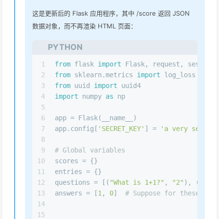
这是更新后的 Flask 应用程序，其中 /score 返回 JSON
数据对象，而不再渲染 HTML 页面：
PYTHON
1
from
 flask 
import
 Flask, request, session,
2
from
 sklearn.metrics 
import
 log_loss
3
from
 uuid 
import
 uuid4
4
import
 numpy 
as
 np
5
6
app = Flask(__name__)
7
app.config[
'SECRET_KEY'
] = 
'a very secret 
8
9
# Global variables
10
scores = {}  
11
entries = {}
12
questions = [(
"What is 1+1?"
, 
"2"
), (
"What
13
answers = [
1
, 
0
]  
# Suppose for these ques
14
15