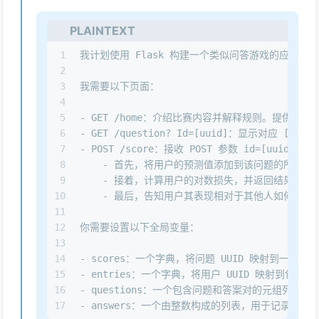
PLAINTEXT
1
我计划使用 Flask 构建一个类似问答游戏的应用
2
3
我需要以下页面：
4
5
- GET /home：介绍比赛内容并解释规则。提供
6
- GET /question? Id=[uuid]：显示对应 [
7
- POST /score：接收 POST 参数 id=[uuid]、s
8
    - 首先，将用户的预测值添加到该问题的所有预
9
    - 接着，计算用户的对数损失，并返回结果。
10
    - 最后，告知用户其表现相对于其他人如何。
11
12
你需要设置以下全局变量：
13
14
- scores：一个字典，将问题 UUID 映射到一个预测列表，
15
- entries：一个字典，将用户 UUID 映射到包含问题 UU
16
- questions：一个包含问题和答案对的元组列表，例如
17
- answers：一个由整数构成的列表，用于记录模型是否