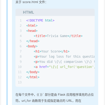
关于 score.html 文件：
HTML
1
<!DOCTYPE 
html
>
2
<
html
>
3
<
head
>
4
<
title
>
Trivia Game
</
title
>
5
</
head
>
6
<
body
>
7
<
h1
>
Your Score
</
h1
>
8
<
p
>
Your log loss for this question is:
9
<
p
>
You did \{\{ comparison \}\} than t
10
<
a
href
=
"\{\{ url_for('question', id=i
11
</
body
>
12
</
html
>
13
在每个文件中，{{ }}` 部分是由 Flask 应用程序填充的占位
符。url_for 函数用于生成指定端点的 URL，而在