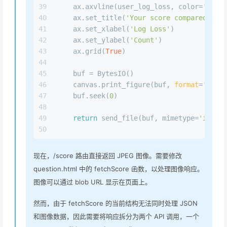
39
    ax.axvline(user_log_loss, color=
'r'
, l
40
    ax.set_title(
'Your score compared to o
41
    ax.set_xlabel(
'Log Loss'
)
42
    ax.set_ylabel(
'Count'
)
43
    ax.grid(
True
)
44
45
    buf = BytesIO()
46
    canvas.print_figure(buf, 
format
=
'jpeg'
47
    buf.seek(
0
)
48
49
return
 send_file(buf, mimetype=
'image/
50
现在，/score 路由直接返回 JPEG 图像。需要修改
question.html 中的 fetchScore 函数，以处理图像响应。
图像可以通过 blob URL 显示在页面上。
然而，由于 fetchScore 的当前结构无法同时处理 JSON
和图像数据，因此需要将响应拆分为两个 API 调用，一个