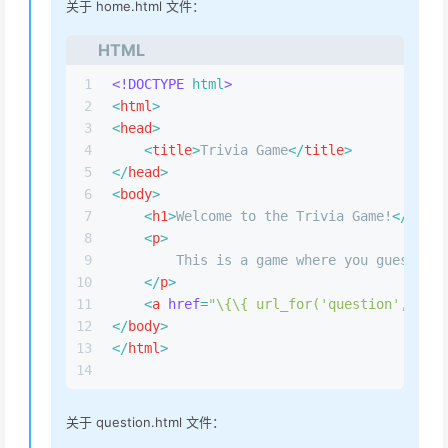
关于 home.html 文件：
HTML
1
<!DOCTYPE 
html
>
2
<
html
>
3
<
head
>
4
<
title
>
Trivia Game
</
title
>
5
</
head
>
6
<
body
>
7
<
h1
>
Welcome to the Trivia Game!
</
h1
>
8
<
p
>
9
        This is a game where you guess the
10
</
p
>
11
<
a
href
=
"\{\{ url_for('question', id=0
12
</
body
>
13
</
html
>
14
关于 question.html 文件：