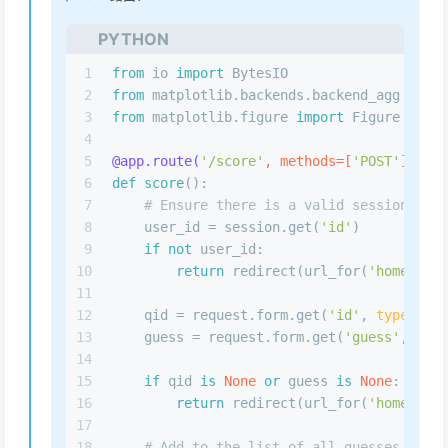
PYTHON
1
from
 io 
import
 BytesIO
2
from
 matplotlib.backends.backend_agg 
impor
3
from
 matplotlib.figure 
import
 Figure
4
5
@app.route(
'/score'
, methods=[
'POST'
]
)
6
def
score
():
7
# Ensure there is a valid session
8
    user_id = session.get(
'id'
)
9
if
not
 user_id:
10
return
 redirect(url_for(
'home'
))
11
12
    qid = request.form.get(
'id'
, 
type
=
int
)
13
    guess = request.form.get(
'guess'
, 
type
14
15
if
 qid 
is
None
or
 guess 
is
None
:
16
return
 redirect(url_for(
'home'
))
17
18
# Add to the list of all guesses for t