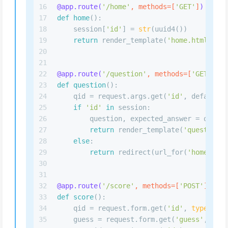
16
@app.route(
'/home'
, methods=[
'GET'
]
)
17
def
home
():
18
    session[
'id'
] = 
str
(uuid4())
19
return
 render_template(
'home.html'
)  
#
20
21
22
@app.route(
'/question'
, methods=[
'GET'
]
)
23
def
question
():
24
    qid = request.args.get(
'id'
, default=
0
25
if
'id'
in
 session:
26
        question, expected_answer = questi
27
return
 render_template(
'question.h
28
else
:
29
return
 redirect(url_for(
'home'
))
30
31
32
@app.route(
'/score'
, methods=[
'POST'
]
)
33
def
score
():
34
    qid = request.form.get(
'id'
, 
type
=
int
)
35
    guess = request.form.get(
'guess'
, 
type