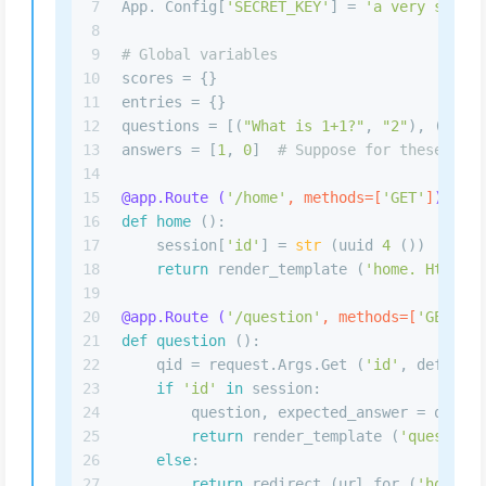
7
App. Config[
'SECRET_KEY'
] = 
'a very secret
8
9
# Global variables
10
scores = {}  
11
entries = {}
12
questions = [(
"What is 1+1?"
, 
"2"
), (
"What
13
answers = [
1
, 
0
]  
# Suppose for these ques
14
15
@app.Route (
'/home'
, methods=[
'GET'
]
)
16
def
home
 ():
17
    session[
'id'
] = 
str
 (uuid 
4
 ())
18
return
 render_template (
'home. Html'
) 
19
20
@app.Route (
'/question'
, methods=[
'GET'
]
)
21
def
question
 ():
22
    qid = request.Args.Get (
'id'
, default=
23
if
'id'
in
 session:
24
        question, expected_answer = questi
25
return
 render_template (
'question.
26
else
:
27
return
 redirect (url_for (
'home'
))