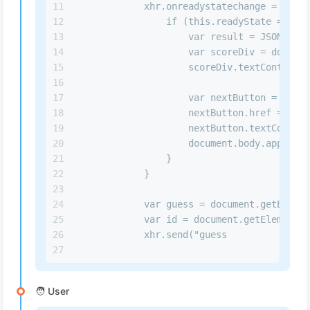
11
            xhr.onreadystatechange = funct
12
                if (this.readyState === XM
13
                    var result = JSON.pars
14
                    var scoreDiv = documen
15
                    scoreDiv.textContent =
16
17
                    var nextButton = docum
18
                    nextButton.href = "/qu
19
                    nextButton.textContent
20
                    document.body.appendCh
21
                }
22
            }
23
24
            var guess = document.getElemen
25
            var id = document.getElementBy
26
            xhr.send("guess
27
🧑 User