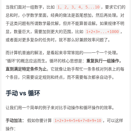
当我们面对一组数字，比如
，要求它们的
1, 2, 3, 4, 5...10
总和时，小学数学里面，经典的做法是首尾想加，然后再处理。对
于这类问题有所谓数学最优解，但并不能算普适解。如果规律不明
显，数量巨大，需要加到更大的范围，比如
，
1+2+3+...+1000
或者面对更多复杂的任务时，就不那么好兼顾效率问题了。
而计算机普遍的解法，是看起来非常笨拙的——一个一个处理。
“循环”的概念应运而生。循环的核心思想是：
重复执行一组操作，
直到满足特定条件为止
。它就像让助手帮忙一条条核对列表上的每
个条目，只需要设定规则和终点，而不需要每次都亲自动手。
手动 vs 循环
让我们用一个简单的例子来对比手动操作和循环操作的效率。
手动加法：
假如你要计算
，可以这样
1+2+3+4+5+6+7+8+9+10
操作：