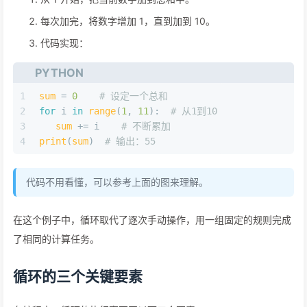
每次加完，将数字增加 1，直到加到 10。
代码实现：
PYTHON
1
sum
 = 
0
# 设定一个总和
2
for
 i 
in
range
(
1
, 
11
):  
# 从1到10
3
sum
 += i    
# 不断累加
4
print
(
sum
)  
# 输出：55
代码不用看懂，可以参考上面的图来理解。
在这个例子中，循环取代了逐次手动操作，用一组固定的规则完成
了相同的计算任务。
循环的三个关键要素