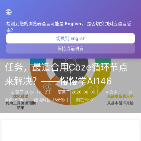
AIMeticulously
🌐
检测到您的浏览器语言可能是
English
， 是否切换到对应语言版
本？
切换到 English
保持当前语言
【场景驱动】企业的哪些重复性
任务，最适合用Coze循环节点
来解决？——慢慢学AI146
发表于
2024-12-12
|
更新于
2026-08-05
|
AI文本
|
总
字数:
5.5k
|
阅读时长:
16分钟
|
浏览量:
91