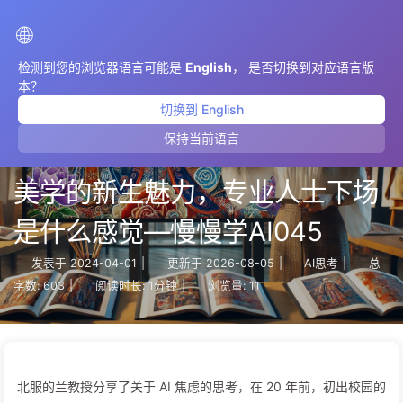
AIMeticulously
🌐
检测到您的浏览器语言可能是
English
， 是否切换到对应语言版
本？
切换到 English
保持当前语言
设计平权】北服兰教授揭示传统
美学的新生魅力，专业人士下场
是什么感觉—慢慢学AI045
发表于
2024-04-01
|
更新于
2026-08-05
|
AI思考
|
总
字数:
603
|
阅读时长:
1分钟
|
浏览量:
11
北服的兰教授分享了关于 AI 焦虑的思考，在 20 年前，初出校园的