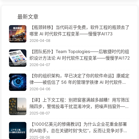
最新文章
【瓶颈转移】当代码近乎免费，软件工程的瓶颈去了
哪里 AI 时代软件工程变革——慢慢学AI173
2026-04-08
【团队拓扑】Team Topologies——后敏捷时代的组
织设计方法论 AI 时代软件工程变革——慢慢学AI172
2026-04-07
【你的组织架构，早已决定了你的软件命运】康威定
律——被低估了 56 年的管理学铁律 AI 时代软件工
程变革——慢慢学AI171
2026-04-06
【译】上下文工程：别把窗塞满越多越糟！用写筛压
隔四步，警惕投毒干扰混淆冲突，把噪声挡窗外——
慢慢学AI170
2025-08-07
【1000亿美元的惨痛教训】为什么企业花重金部署
的AI助手，总在关键时刻“失忆”，反而让竞争对手实
现90%性能提升？——慢慢学AI169
2025-08-06