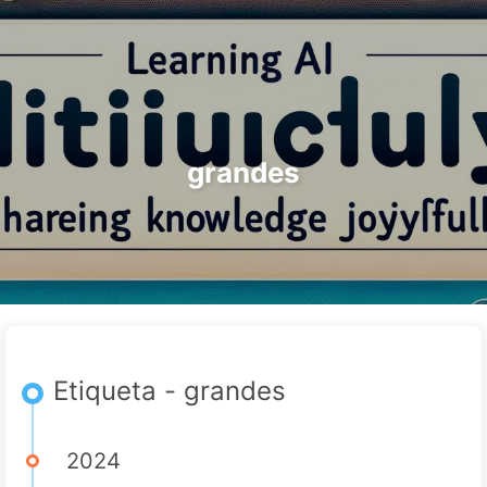
Buscar
Inicio
Archivos
Etiquetas
El Camino hacia la Transformación de IA
Categorías
Enlaces
Acerca de
🇪🇸 Español
grandes
Etiqueta - grandes
2024