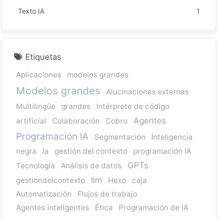
Texto IA
1
Etiquetas
Aplicaciones
modelos grandes
Modelos grandes
Alucinaciones externas
Multilingüe
grandes
Intérprete de código
Agentes
artificial
Colaboración
Cobro
Programación IA
Segmentación
Inteligencia
negra
la
gestión del contexto
programación IA
GPTs
Tecnología
Análisis de datos
llm
gestióndelcontexto
Hexo
caja
Automatización
Flujos de trabajo
Agentes inteligentes
Ética
Programación de IA