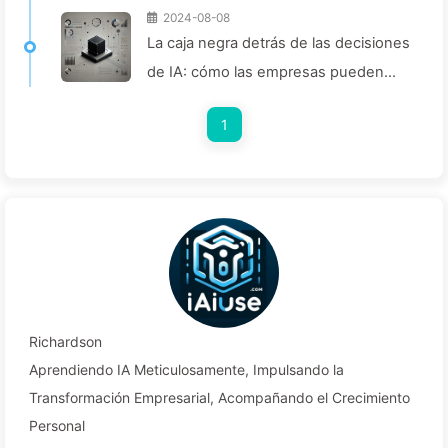
2024-08-08
La caja negra detrás de las decisiones
de IA: cómo las empresas pueden
evitar caer en trampas inteligentes y
1
transformar sus procesos de toma de
decisiones—Aprendiendo lentamente
sobre IA 136
Richardson
Aprendiendo IA Meticulosamente, Impulsando la
Transformación Empresarial, Acompañando el Crecimiento
Personal