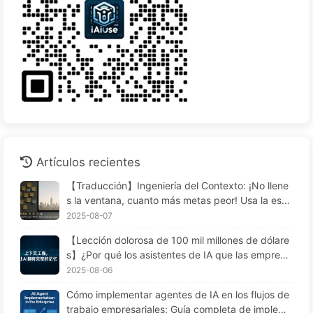
Artículos recientes
【Traducción】Ingeniería del Contexto: ¡No llene
s la ventana, cuanto más metas peor! Usa la estr
ategia de escribir, seleccionar, comprimir y aislar
2025-08-07
en cuatro pasos, mantén el ruido afuera — Apren
【Lección dolorosa de 100 mil millones de dólare
de sobre IA 170
s】¿Por qué los asistentes de IA que las empresa
s despliegan con grandes inversiones "olvidan" e
2025-08-06
n momentos cruciales, permitiendo a los competi
Cómo implementar agentes de IA en los flujos de
dores lograr un aumento del 90% en el rendimien
trabajo empresariales: Guía completa de impleme