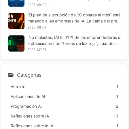
to? — Aprendiendo sobre IA169
ntación para 2025 — Aprendiendo despacio IA16
2025-08-03
6
“El plan de suscripción de 20 dólares al mes” está
matando a las empresas de IA. La caída del preci
o de los Tokens es una ilusión; lo realmente caro
2025-08-01
de la IA es tu codicia—Aprender IA lentamente 1
¡No molestes, IA! El 41 % de los emprendedores s
64
e obsesionan con "tareas de luz roja", cuando la t
ecnología no funciona, los empleados sufren más
2025-07-31
— Aprende IA despacio 163
Categorías
AI texto
1
Aplicaciones de AI
1
Programación AI
2
Reflexiones sobre IA
13
Reflexiones sobre la IA
1