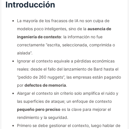
competidores lograr un
Introducción
aumento del 90% en el
La mayoría de los fracasos de IA no son culpa de
rendimiento? — Aprendiendo
modelos poco inteligentes, sino de la
ausencia de
sobre IA169
ingeniería de contexto
: la información no fue
correctamente “escrita, seleccionada, comprimida o
aislada”.
Ignorar el contexto equivale a pérdidas económicas
reales: desde el fallo del lanzamiento de Bard hasta el
“pedido de 260 nuggets”, las empresas están pagando
por
defectos de memoria
.
Alargar el contexto sin criterio solo amplifica el ruido y
las superficies de ataque; un enfoque de contexto
pequeño pero preciso
es la clave para mejorar el
rendimiento y la seguridad.
Primero se debe gestionar el contexto, luego hablar de