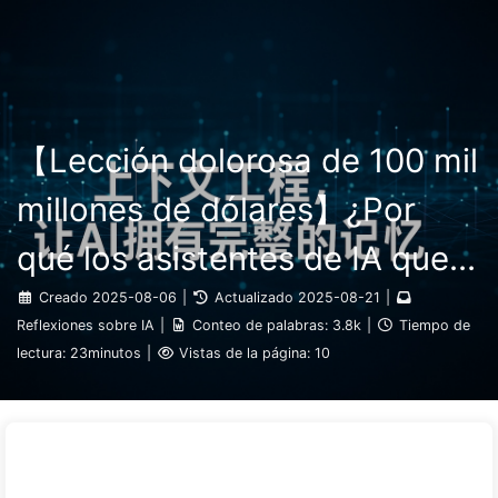
Buscar
Inicio
Archivos
Etiquetas
El Camino hacia la Transformación de IA
Categorías
Enlaces
Acerca de
🇪🇸 Español
【Lección dolorosa de 100 mil
millones de dólares】¿Por
qué los asistentes de IA que
las empresas despliegan con
Creado
2025-08-06
|
Actualizado
2025-08-21
|
Reflexiones sobre IA
|
Conteo de palabras:
3.8k
|
Tiempo de
grandes inversiones "olvidan"
lectura:
23minutos
|
Vistas de la página:
10
en momentos cruciales,
permitiendo a los