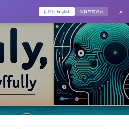
vos
Etiquetas
Categorías
Enlaces
Acerca de
×
切换到 English
保持当前语言