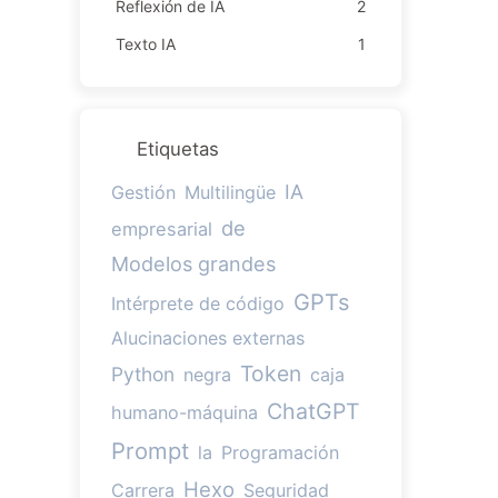
Reflexión de IA
2
Texto IA
1
Etiquetas
IA
Gestión
Multilingüe
de
empresarial
Modelos grandes
GPTs
Intérprete de código
Alucinaciones externas
Token
Python
negra
caja
ChatGPT
humano-máquina
Prompt
la
Programación
Hexo
Carrera
Seguridad