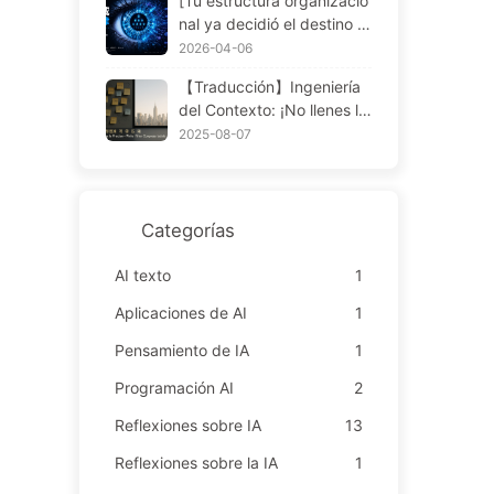
[Tu estructura organizacio
nal ya decidió el destino d
e tu software] La ley de C
2026-04-06
onway — una ley de gesti
【Traducción】Ingeniería
ón subestimada durante 5
del Contexto: ¡No llenes la
6 años La transformación
ventana, cuanto más meta
2025-08-07
de la ingeniería de softwar
s peor! Usa la estrategia d
e en la era de la IA — Apre
e escribir, seleccionar, co
nde IA poco a poco 171
mprimir y aislar en cuatro
pasos, mantén el ruido afu
Categorías
era — Aprende sobre IA 1
70
AI texto
1
Aplicaciones de AI
1
Pensamiento de IA
1
Programación AI
2
Reflexiones sobre IA
13
Reflexiones sobre la IA
1