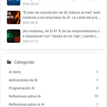
to? — Aprendiendo sobre IA169
ntación para 2025 — Aprendiendo despacio IA16
2025-08-03
6
“El plan de suscripción de 20 dólares al mes” está
matando a las empresas de IA. La caída del preci
o de los Tokens es una ilusión; lo realmente caro
2025-08-01
de la IA es tu codicia—Aprender IA lentamente 1
¡No molestes, IA! El 41 % de los emprendedores s
64
e obsesionan con "tareas de luz roja", cuando la t
ecnología no funciona, los empleados sufren más
2025-07-31
— Aprende IA despacio 163
Categorías
AI texto
1
Aplicaciones de AI
1
Programación AI
2
Reflexiones sobre IA
13
Reflexiones sobre la IA
1