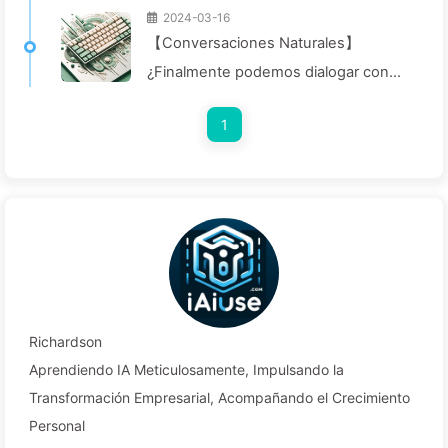
2024-03-16
【Conversaciones Naturales】
¿Finalmente podemos dialogar con
lenguaje natural, por qué regresar a la
1
programación? — Aprendiendo AI 029
Richardson
Aprendiendo IA Meticulosamente, Impulsando la
Transformación Empresarial, Acompañando el Crecimiento
Personal