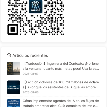
Artículos recientes
【Traducción】Ingeniería del Contexto: ¡No llene
s la ventana, cuanto más metas peor! Usa la estr
ategia de escribir, seleccionar, comprimir y aislar
2025-08-07
en cuatro pasos, mantén el ruido afuera — Apren
【Lección dolorosa de 100 mil millones de dólare
de sobre IA 170
s】¿Por qué los asistentes de IA que las empresa
s despliegan con grandes inversiones "olvidan" e
2025-08-06
n momentos cruciales, permitiendo a los competi
Cómo implementar agentes de IA en los flujos de
dores lograr un aumento del 90% en el rendimien
trabajo empresariales: Guía completa de impleme