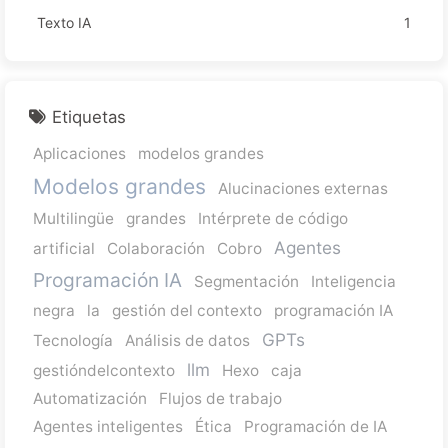
Texto IA
1
Etiquetas
Aplicaciones
modelos grandes
Modelos grandes
Alucinaciones externas
Multilingüe
grandes
Intérprete de código
Agentes
artificial
Colaboración
Cobro
Programación IA
Segmentación
Inteligencia
negra
la
gestión del contexto
programación IA
GPTs
Tecnología
Análisis de datos
llm
gestióndelcontexto
Hexo
caja
Automatización
Flujos de trabajo
Agentes inteligentes
Ética
Programación de IA