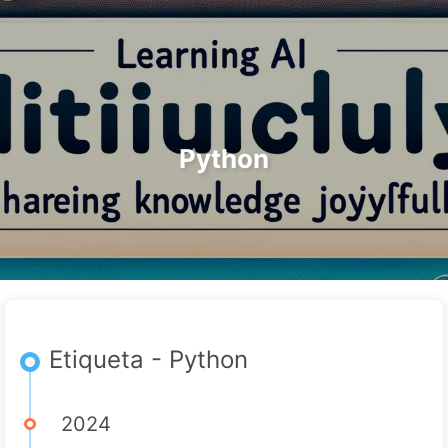
Buscar
Inicio
Archivos
Etiquetas
El Camino hacia la Transformación de IA
Categorías
Enlaces
Acerca de
🇪🇸 Español
Python
Etiqueta - Python
2024