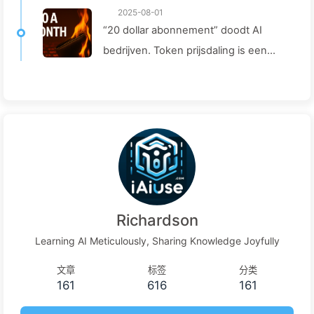
2025-08-01
“20 dollar abonnement” doodt AI
bedrijven. Token prijsdaling is een
illusie, de werkelijke kosten van AI zijn
jouw hebzucht — Leer langzaam
AI164
Richardson
Learning AI Meticulously, Sharing Knowledge Joyfully
文章
标签
分类
161
616
161