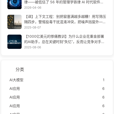
律——被低估了 56 年的管理学铁律 AI 时代软件工
程变革——慢慢学AI171
2026-04-06
【译】上下文工程：别把窗塞满越多越糟！用写筛压
隔四步，警惕投毒干扰混淆冲突，把噪声挡窗外——
慢慢学AI170
2025-08-07
【1000亿美元的惨痛教训】为什么企业花重金部署
的AI助手，总在关键时刻“失忆”，反而让竞争对手实
现90%性能提升？——慢慢学AI169
2025-08-06
分类
AI大模型
1
AI应用
6
AI应用
6
AI应用
6