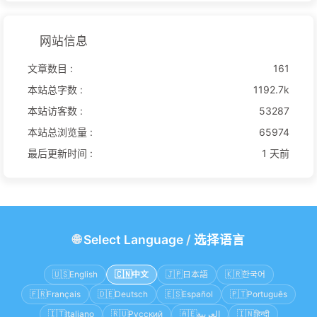
网站信息
文章数目 :
161
本站总字数 :
1192.7k
本站访客数 :
53287
本站总浏览量 :
65974
最后更新时间 :
1 天前
🌐
Select Language
/
选择语言
🇺🇸
English
🇨🇳
中文
🇯🇵
日本語
🇰🇷
한국어
🇫🇷
Français
🇩🇪
Deutsch
🇪🇸
Español
🇵🇹
Português
🇮🇹
Italiano
🇷🇺
Русский
🇦🇪
العربية
🇮🇳
हिन्दी