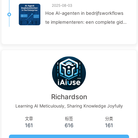
2025-08-03
Hoe AI-agenten in bedrijfsworkflows
te implementeren: een complete gids
voor 2025 — Leer AI langzaamaan
166
Richardson
Learning AI Meticulously, Sharing Knowledge Joyfully
文章
标签
分类
161
616
161