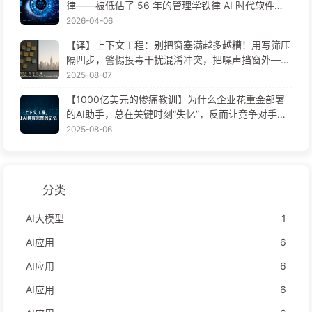
律——被低估了 56 年的管理学铁律 AI 时代软件工
程变革——慢慢学AI171
2026-04-06
【译】上下文工程：别把窗塞满越多越糟！用写筛压
隔四步，警惕投毒干扰混淆冲突，把噪声挡窗外——
慢慢学AI170
2025-08-07
【1000亿美元的惨痛教训】为什么企业花重金部署
的AI助手，总在关键时刻“失忆”，反而让竞争对手实
现90%性能提升？——慢慢学AI169
2025-08-06
分类
AI大模型
1
AI应用
6
AI应用
6
AI应用
6