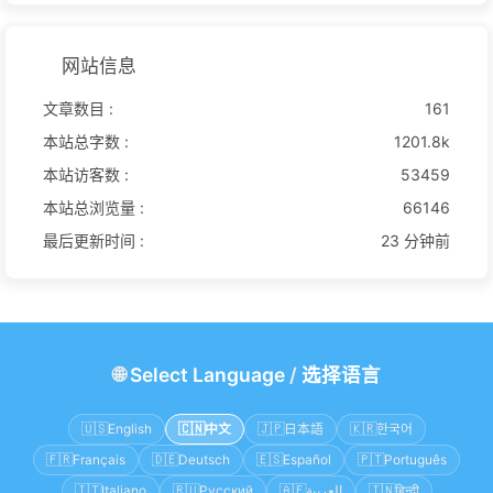
网站信息
文章数目 :
161
本站总字数 :
1201.8k
本站访客数 :
53459
本站总浏览量 :
66146
最后更新时间 :
23 分钟前
🌐
Select Language
/
选择语言
🇺🇸
English
🇨🇳
中文
🇯🇵
日本語
🇰🇷
한국어
🇫🇷
Français
🇩🇪
Deutsch
🇪🇸
Español
🇵🇹
Português
🇮🇹
Italiano
🇷🇺
Русский
🇦🇪
العربية
🇮🇳
हिन्दी