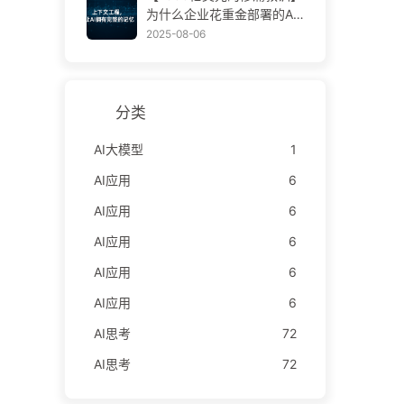
学AI170
为什么企业花重金部署的AI
助手，总在关键时刻“失
2025-08-06
忆”，反而让竞争对手实现9
0%性能提升？——慢慢学AI
169
分类
AI大模型
1
AI应用
6
AI应用
6
AI应用
6
AI应用
6
AI应用
6
AI思考
72
AI思考
72