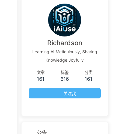
Richardson
Learning AI Meticulously, Sharing
Knowledge Joyfully
文章
标签
分类
161
616
161
关注我
公告