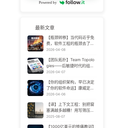
Powered by
最新文章
【瓶颈转移】当代码近乎免
费，软件工程的瓶颈去了哪
里 AI 时代软件工程变革——
2026-04-08
慢慢学AI173
【团队拓扑】Team Topolo
gies——后敏捷时代的组织
设计方法论 AI 时代软件工程
2026-04-07
变革——慢慢学AI172
【你的组织架构，早已决定
了你的软件命运】康威定律
——被低估了 56 年的管理
2026-04-06
学铁律 AI 时代软件工程变革
【译】上下文工程：别把窗
——慢慢学AI171
塞满越多越糟！用写筛压隔
四步，警惕投毒干扰混淆冲
2025-08-07
突，把噪声挡窗外——慢慢
【1000亿美元的惨痛教训】