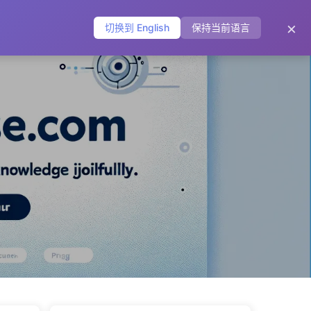
主页
归档
标签
分类
友链
关于
🌐
×
切换到 English
保持当前语言