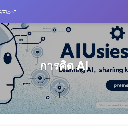
语言版本？
การคิด AI