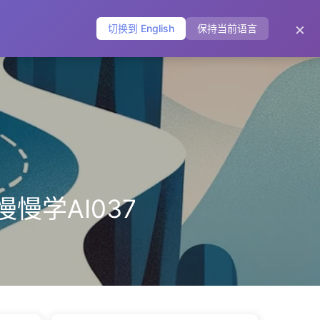
主页
归档
标签
分类
友链
关于
🌐
×
切换到 English
保持当前语言
慢慢学AI037