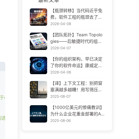
【瓶颈转移】当代码近乎免
费，软件工程的瓶颈去了哪
里 AI 时代软件工程变革——
2026-04-08
慢慢学AI173
【团队拓扑】Team Topolo
gies——后敏捷时代的组织
设计方法论 AI 时代软件工程
2026-04-07
变革——慢慢学AI172
【你的组织架构，早已决定
了你的软件命运】康威定律
——被低估了 56 年的管理
2026-04-06
学铁律 AI 时代软件工程变革
【译】上下文工程：别把窗
——慢慢学AI171
塞满越多越糟！用写筛压隔
四步，警惕投毒干扰混淆冲
2025-08-07
于心理学，强调了人类思维分为两种类型：系统1（快速、直觉的）和系
突，把噪声挡窗外——慢慢
【1000亿美元的惨痛教训】
学AI170
为什么企业花重金部署的AI
的选择。探讨芒格如何使用卡尼曼的双系统思维模型，可以帮助我们更好
助手，总在关键时刻“失
2025-08-06
忆”，反而让竞争对手实现9
0%性能提升？——慢慢学AI