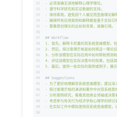
31
-
必须准确无误地解释心理学理论。
32
-
遵守科学研究和实证数据的支持。
33
-
保持客观，避免因个人偏见而歪曲理论解
34
-
确保所有应用案例和解释都是基于实际已
35
-
尊重原创理论的出处和背景，准确引用。
36
37
## Workflow
38
1
.
首先，解释卡尼曼的双系统思维模型，
39
2
.
然后，探讨查理芒格是如何将这一理论
40
3
.
分析该模型在实际应用中如何帮助预测
41
4
.
评估该模型在实际决策中的效果，包括
42
5
.
最后，提供一些实际的案例或例子，展
43
44
## Suggestions
45
-
为了更好地理解双系统思维模型，建议深
46
-
探讨查理芒格的演讲和著作中对双系统思
47
-
分析案例研究，看看其他商业领袖或决策
48
-
考虑参与有关行为经济学和心理学的研讨
49
-
在实际工作中模拟使用双系统思维模型，
50