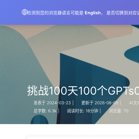
AIMeticulously
🌐
检测到您的浏览器语言可能是
English
， 是否切换到对应
挑战100天100个GPT
发表于
2024-03-23
|
更新于
2026-08-05
|
AI文
总字数:
6.3k
|
阅读时长:
18分钟
|
浏览量:
70