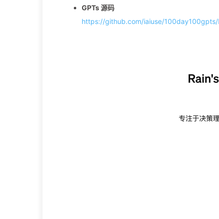
GPTs 源码
https://github.com/iaiuse/100day10