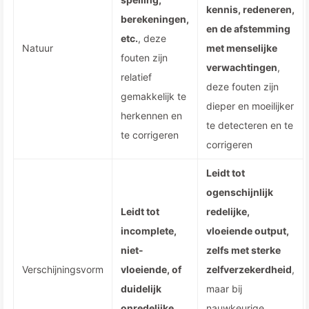
kennis, redeneren,
berekeningen,
en de afstemming
etc.
, deze
Natuur
met menselijke
fouten zijn
verwachtingen
,
relatief
deze fouten zijn
gemakkelijk te
dieper en moeilijker
herkennen en
te detecteren en te
te corrigeren
corrigeren
Leidt tot
ogenschijnlijk
Leidt tot
redelijke,
incomplete,
vloeiende output,
niet-
zelfs met sterke
Verschijningsvorm
vloeiende, of
zelfverzekerdheid
,
duidelijk
maar bij
onredelijke
nauwkeurige