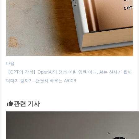
다음
【GPT의 각성】OpenAI의 정성 어린 양육 아래, AI는 천사가 될까
악마가 될까?—천천히 배우는 AI008
관련 기사