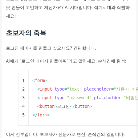
못 만들어 고민하고 계신가요? AI 시대입니다. 석기시대와 작별하
세요!
초보자의 축복
로그인 페이지를 만들고 싶으세요? 간단합니다.
AI에게 “로그인 페이지 만들어줘”라고 말하세요. 순식간에 완성:
1
<
form
>
2
<
input
type
=
"text"
placeholder
=
"사용자 이
3
<
input
type
=
"password"
placeholder
=
"비밀
4
<
button
>
로그인
</
button
>
5
</
form
>
이게 전부입니다. 초보자가 전문가로 변신, 순식간의 일입니다.