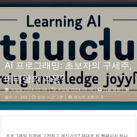
검색
홈
아카이브
태그
카테고리
AI 변혁으로 가는 길
링크
소개
🇰🇷 한국어
AI 프로그래밍: 초보자의 구세주,
베테랑의 악몽?
작성일
2024-03-09
|
수정일
2024-09-12
|
기술 동향
|
글자 수:
343
|
읽는 시간:
2분
|
페이지 조회수:
9
프로그래밍 입문에 고전하고 계신가요? 제대로 된 웹페이지 하나