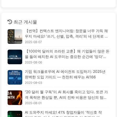
최근 게시물
【번역】컨텍스트 엔지니어링: 창문을 너무 가득 채
우지 마세요! '쓰기, 선별, 압축, 격리'의 네 단계로 혼
란을 피하고, 소음을 차단하세요 — AI 배우기 170
2025-08-07
【1000억 달러의 쓰라린 교훈】왜 기업들이 많은 돈
을 들여 배치한 AI 도우미는 중요한 순간에 '망각'하
고 오히려 경쟁자들은 90% 성능 향상을 이루었을
2025-08-06
까? — 천천히 배우는 AI169
기업 워크플로우에 AI 에이전트 도입하기: 2025년
완벽한 도입 가이드 — 천천히 배우는 AI166
2025-08-03
“20 달러 월 구독”이 AI 회사를 죽이고 있다. 토큰 가
격 폭락은 환상일 뿐, AI의 진짜 비용은 당신의 탐욕
이다 — 천천히 배우는 AI164
2025-08-01
AI 도와주지 마세요! 41% 창업자들이 '적신호 작