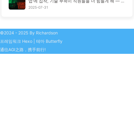
업'에 집착, 기술 부족이 직원들을 더 힘들게 해 — 천
천히 배우는 AI163
2025-07-31
©2024 - 2025 By Richardson
프레임워크
Hexo
|
테마
Butterfly
通往AGI之路，携手前行!