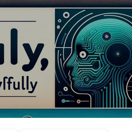
ags
Catégories
Liens
À propos
🇫🇷 Français