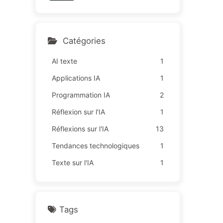
sur des "missions rouges",
164
une technologie insuffisant
e provoque davantage de
souffrances chez les empl
Catégories
oyés — Apprenez à appriv
oiser l'IA 163
AI texte
1
Applications IA
1
Programmation IA
2
Réflexion sur l'IA
1
Réflexions sur l'IA
13
Tendances technologiques
1
Texte sur l'IA
1
Tags