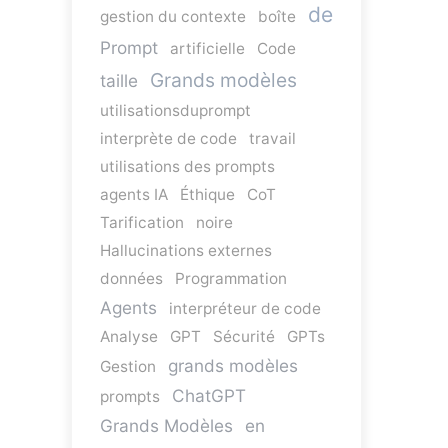
de
gestion du contexte
boîte
Prompt
artificielle
Code
Grands modèles
taille
utilisationsduprompt
interprète de code
travail
utilisations des prompts
agents IA
Éthique
CoT
Tarification
noire
Hallucinations externes
données
Programmation
Agents
interpréteur de code
Analyse
GPT
Sécurité
GPTs
grands modèles
Gestion
ChatGPT
prompts
Grands Modèles
en