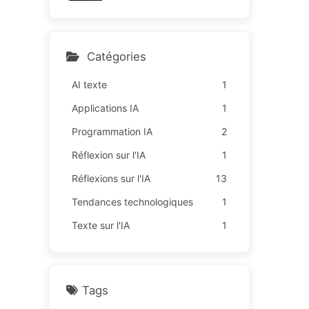
sur des "missions rouges",
164
une technologie insuffisant
e provoque davantage de
souffrances chez les empl
Catégories
oyés — Apprenez à appriv
oiser l'IA 163
AI texte
1
Applications IA
1
Programmation IA
2
Réflexion sur l'IA
1
Réflexions sur l'IA
13
Tendances technologiques
1
Texte sur l'IA
1
Tags