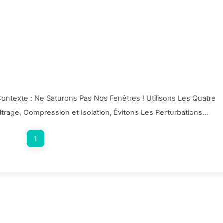
ntexte : Ne Saturons Pas Nos Fenêtres ! Utilisons Les Quatre
ltrage, Compression et Isolation, Évitons Les Perturbations
 Bruit à L'extérieur — Apprenons Lentement L'IA170
1