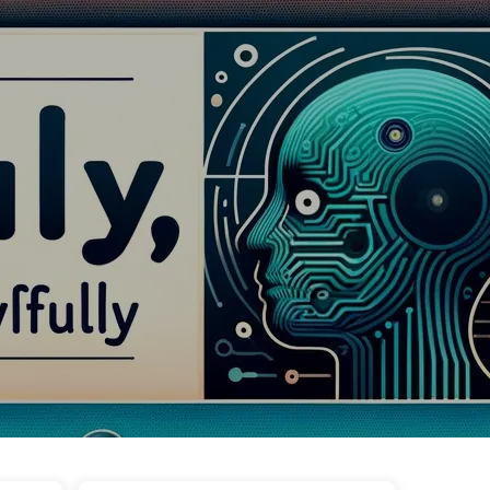
ags
Catégories
Liens
À propos
🇫🇷 Français