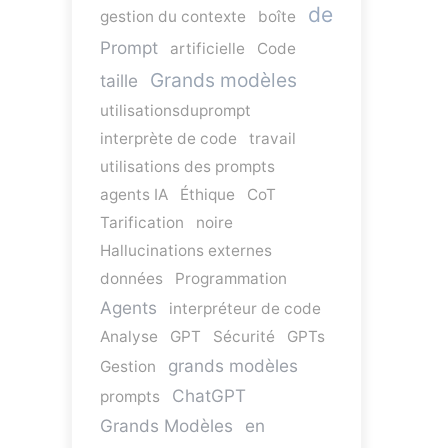
de
gestion du contexte
boîte
Prompt
artificielle
Code
Grands modèles
taille
utilisationsduprompt
interprète de code
travail
utilisations des prompts
agents IA
Éthique
CoT
Tarification
noire
Hallucinations externes
données
Programmation
Agents
interpréteur de code
Analyse
GPT
Sécurité
GPTs
grands modèles
Gestion
ChatGPT
prompts
Grands Modèles
en