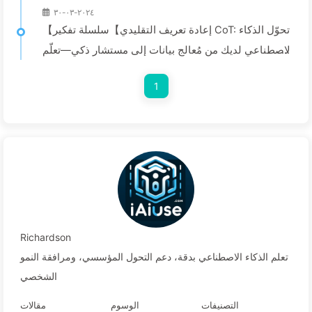
٢٠٢٤-٠٣-٣٠
【إعادة تعريف التقليدي】سلسلة تفكير CoT: تحوّل الذكاء
الاصطناعي لديك من مُعالج بيانات إلى مستشار ذكي—تعلّم
الذكاء الاصطناعي043
1
Richardson
تعلم الذكاء الاصطناعي بدقة، دعم التحول المؤسسي، ومرافقة النمو
الشخصي
التصنيفات
الوسوم
مقالات