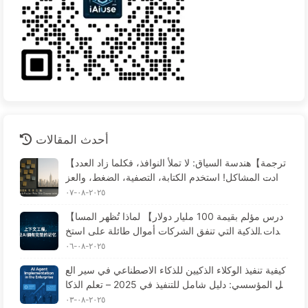
أحدث المقالات
【ترجمة】هندسة السياق: لا تملأ النوافذ، فكلما زاد العدد
زادت المشاكل! استخدم الكتابة، التصفية، الضغط، والعز
ل، وكن حذرًا من التداخلات التي تخلق الارتباك - تعلم الذ
٢٠٢٥-٠٨-٠٧
كاء الاصطناعي ببطء 170
【درس مؤلم بقيمة 100 مليار دولار】 لماذا تُظهر المسا
عدات الذكية التي تنفق الشركات أموال طائلة على استخ
دامها "فقدان الذاكرة" في الأوقات الحرجة، بينما تحقق ال
٢٠٢٥-٠٨-٠٦
منافسة تحسينات في الأداء تصل إلى 90%؟ — تعلم الذك
كيفية تنفيذ الوكلاء الذكيين للذكاء الاصطناعي في سير الع
اء الاصطناعي ببطء 169
مل المؤسسي: دليل شامل للتنفيذ في 2025 – تعلم الذكا
ء الاصطناعي ببطء 166
٢٠٢٥-٠٨-٠٣