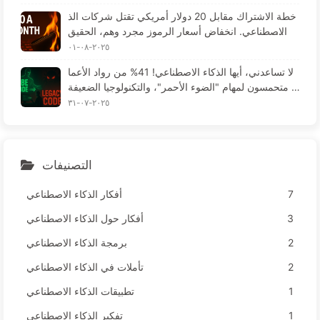
خطة الاشتراك مقابل 20 دولار أمريكي تقتل شركات الذ
كاء الاصطناعي. انخفاض أسعار الرموز مجرد وهم، الحقيق
ة هي أن ما يكلف غاليًا هو جشعك - تعلم الذكاء الاصطناع
٢٠٢٥-٠٨-٠١
ي ببطء 164
لا تساعدني، أيها الذكاء الاصطناعي! 41% من رواد الأعما
ل متحمسون لمهام "الضوء الأحمر"، والتكنولوجيا الضعيفة
تؤدي لمعاناة الموظفين — تعلم الذكاء الاصطناعي ببطء 1
٢٠٢٥-٠٧-٣١
63
التصنيفات
7
أفكار الذكاء الاصطناعي
3
أفكار حول الذكاء الاصطناعي
2
برمجة الذكاء الاصطناعي
2
تأملات في الذكاء الاصطناعي
1
تطبيقات الذكاء الاصطناعي
1
تفكير الذكاء الاصطناعي