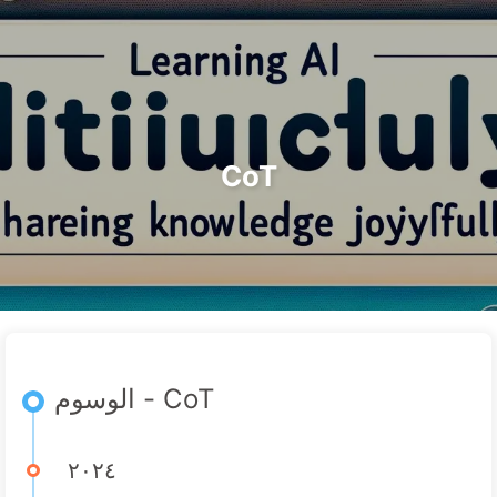
التصنيفات
الوسوم
الأرشيف
الرئيسية
البحث
الطريق نحو التحول بالذكاء الاصطناعي
🇦🇪 العربية
حول
الروابط
CoT
الوسوم - CoT
٢٠٢٤