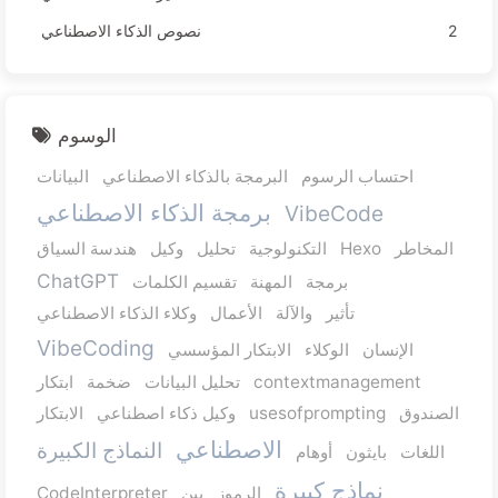
2
نصوص الذكاء الاصطناعي
الوسوم
احتساب الرسوم
البرمجة بالذكاء الاصطناعي
البيانات
برمجة الذكاء الاصطناعي
VibeCode
المخاطر
Hexo
التكنولوجية
تحليل
وكيل
هندسة السياق
ChatGPT
برمجة
المهنة
تقسيم الكلمات
تأثير
والآلة
الأعمال
وكلاء الذكاء الاصطناعي
VibeCoding
الإنسان
الوكلاء
الابتكار المؤسسي
contextmanagement
تحليل البيانات
ضخمة
ابتكار
الصندوق
usesofprompting
وكيل ذكاء اصطناعي
الابتكار
الاصطناعي
النماذج الكبيرة
اللغات
بايثون
أوهام
نماذج كبيرة
الرموز
بين
CodeInterpreter