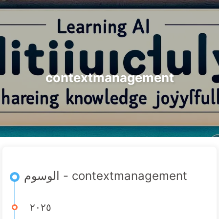
التصنيفات
الوسوم
الأرشيف
الرئيسية
البحث
الطريق نحو التحول بالذكاء الاصطناعي
🇦🇪 العربية
حول
الروابط
contextmanagement
الوسوم - contextmanagement
٢٠٢٥