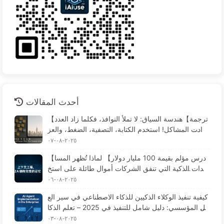
أحدث المقالات
【ترجمة】هندسة السياق: لا تملأ النوافذ، فكلما زاد العدد
زادت المشاكل! استخدم الكتابة، التصفية، الضغط، والعز
ل، وكن حذرًا من التداخلات التي تخلق الارتباك - تعلم الذ
٢٠٢٥-٠٨-٠٧
كاء الاصطناعي ببطء 170
【درس مؤلم بقيمة 100 مليار دولار】 لماذا تُظهر المسا
عدات الذكية التي تنفق الشركات أموال طائلة على استخ
دامها "فقدان الذاكرة" في الأوقات الحرجة، بينما تحقق ال
٢٠٢٥-٠٨-٠٦
منافسة تحسينات في الأداء تصل إلى 90%؟ — تعلم الذك
كيفية تنفيذ الوكلاء الذكيين للذكاء الاصطناعي في سير الع
اء الاصطناعي ببطء 169
مل المؤسسي: دليل شامل للتنفيذ في 2025 – تعلم الذكا
ء الاصطناعي ببطء 166
٢٠٢٥-٠٨-٠٣