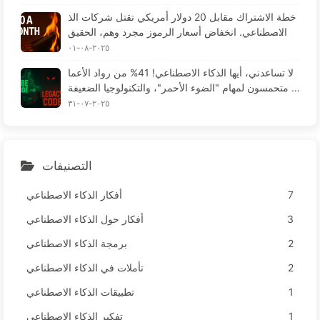
خطة الاشتراك مقابل 20 دولار أمريكي تقتل شركات الذ
كاء الاصطناعي. انخفاض أسعار الرموز مجرد وهم، الحقيق
ة هي أن ما يكلف غاليًا هو جشعك - تعلم الذكاء الاصطناع
٢٠٢٥-٠٨-٠١
ي ببطء 164
لا تساعدني، أيها الذكاء الاصطناعي! 41% من رواد الأعما
ل متحمسون لمهام "الضوء الأحمر"، والتكنولوجيا الضعيفة
تؤدي لمعاناة الموظفين — تعلم الذكاء الاصطناعي ببطء 1
٢٠٢٥-٠٧-٣١
63
التصنيفات
7
أفكار الذكاء الاصطناعي
3
أفكار حول الذكاء الاصطناعي
2
برمجة الذكاء الاصطناعي
2
تأملات في الذكاء الاصطناعي
1
تطبيقات الذكاء الاصطناعي
1
تفكير الذكاء الاصطناعي