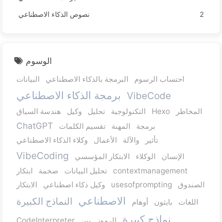
2
نصوص الذكاء الاصطناعي
الوسوم
احتساب الرسوم
البرمجة بالذكاء الاصطناعي
البيانات
برمجة الذكاء الاصطناعي
VibeCode
المخاطر
Hexo
التكنولوجية
تحليل
وكيل
هندسة السياق
ChatGPT
برمجة
المهنة
تقسيم الكلمات
تأثير
والآلة
الأعمال
وكلاء الذكاء الاصطناعي
VibeCoding
الإنسان
الوكلاء
الابتكار المؤسسي
contextmanagement
تحليل البيانات
ضخمة
ابتكار
الصندوق
usesofprompting
وكيل ذكاء اصطناعي
الابتكار
الاصطناعي
النماذج الكبيرة
اللغات
بايثون
أوهام
نماذج كبيرة
الرموز
بين
CodeInterpreter