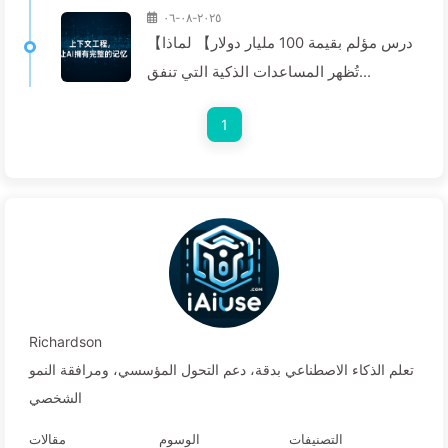
٢٠٢٥-٠٨-٠٦
【درس مؤلم بقيمة 100 مليار دولار】 لماذا
تُظهر المساعدات الذكية التي تنفق
الشركات أموال طائلة على استخدامها
1
"فقدان الذاكرة" في الأوقات الحرجة، بينما
تحقق المنافسة تحسينات في الأداء تصل
إلى 90%؟ — تعلم الذكاء الاصطناعي ببطء
169
Richardson
تعلم الذكاء الاصطناعي بدقة، دعم التحول المؤسسي، ومرافقة النمو
الشخصي
التصنيفات
الوسوم
مقالات