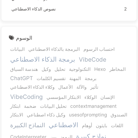
2
نصوص الذكاء الاصطناعي
الوسوم
احتساب الرسوم
البرمجة بالذكاء الاصطناعي
البيانات
برمجة الذكاء الاصطناعي
VibeCode
المخاطر
Hexo
التكنولوجية
تحليل
وكيل
هندسة السياق
ChatGPT
برمجة
المهنة
تقسيم الكلمات
تأثير
والآلة
الأعمال
وكلاء الذكاء الاصطناعي
VibeCoding
الإنسان
الوكلاء
الابتكار المؤسسي
contextmanagement
تحليل البيانات
ضخمة
ابتكار
الصندوق
usesofprompting
وكيل ذكاء اصطناعي
الابتكار
الاصطناعي
النماذج الكبيرة
اللغات
بايثون
أوهام
نماذج كبيرة
الرموز
بين
CodeInterpreter