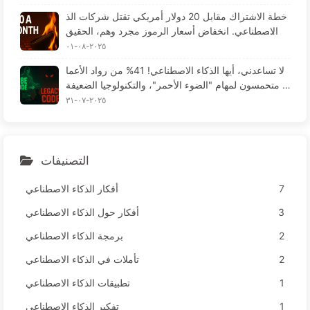
خطة الاشتراك مقابل 20 دولار أمريكي تقتل شركات الذ
كاء الاصطناعي. انخفاض أسعار الرموز مجرد وهم، الحقيق
ة هي أن ما يكلف غاليًا هو جشعك - تعلم الذكاء الاصطناع
٢٠٢٥-٠٨-٠١
ي ببطء 164
لا تساعدني، أيها الذكاء الاصطناعي! 41% من رواد الأعما
ل متحمسون لمهام "الضوء الأحمر"، والتكنولوجيا الضعيفة
تؤدي لمعاناة الموظفين — تعلم الذكاء الاصطناعي ببطء 1
٢٠٢٥-٠٧-٣١
63
التصنيفات
7
أفكار الذكاء الاصطناعي
3
أفكار حول الذكاء الاصطناعي
2
برمجة الذكاء الاصطناعي
2
تأملات في الذكاء الاصطناعي
1
تطبيقات الذكاء الاصطناعي
1
تفكير الذكاء الاصطناعي