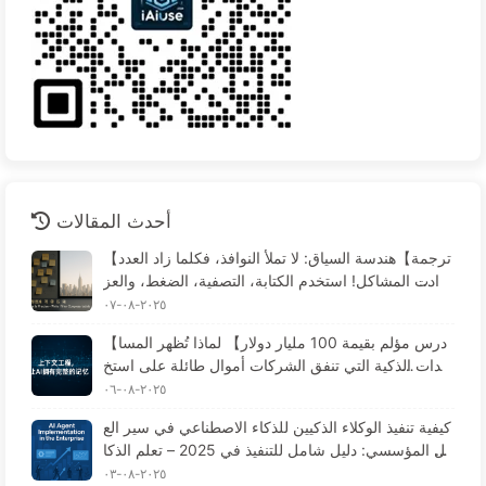
أحدث المقالات
【ترجمة】هندسة السياق: لا تملأ النوافذ، فكلما زاد العدد
زادت المشاكل! استخدم الكتابة، التصفية، الضغط، والعز
ل، وكن حذرًا من التداخلات التي تخلق الارتباك - تعلم الذ
٢٠٢٥-٠٨-٠٧
كاء الاصطناعي ببطء 170
【درس مؤلم بقيمة 100 مليار دولار】 لماذا تُظهر المسا
عدات الذكية التي تنفق الشركات أموال طائلة على استخ
دامها "فقدان الذاكرة" في الأوقات الحرجة، بينما تحقق ال
٢٠٢٥-٠٨-٠٦
منافسة تحسينات في الأداء تصل إلى 90%؟ — تعلم الذك
كيفية تنفيذ الوكلاء الذكيين للذكاء الاصطناعي في سير الع
اء الاصطناعي ببطء 169
مل المؤسسي: دليل شامل للتنفيذ في 2025 – تعلم الذكا
ء الاصطناعي ببطء 166
٢٠٢٥-٠٨-٠٣