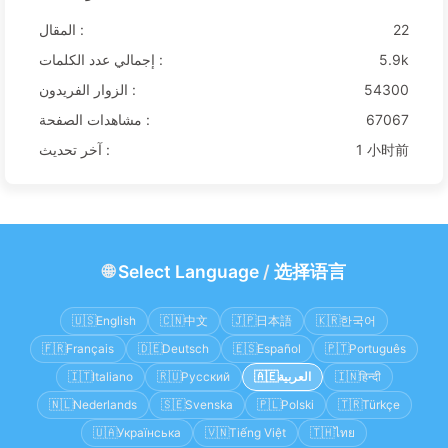
22
المقال :
5.9k
إجمالي عدد الكلمات :
54300
الزوار الفريدون :
67067
مشاهدات الصفحة :
1 小时前
آخر تحديث :
🌐
Select Language
/
选择语言
🇺🇸
English
🇨🇳
中文
🇯🇵
日本語
🇰🇷
한국어
🇫🇷
Français
🇩🇪
Deutsch
🇪🇸
Español
🇵🇹
Português
हिन्दी
🇮🇳
العربية
🇦🇪
Русский
🇷🇺
Italiano
🇮🇹
🇳🇱
Nederlands
🇸🇪
Svenska
🇵🇱
Polski
🇹🇷
Türkçe
🇺🇦
Українська
🇻🇳
Tiếng Việt
🇹🇭
ไทย