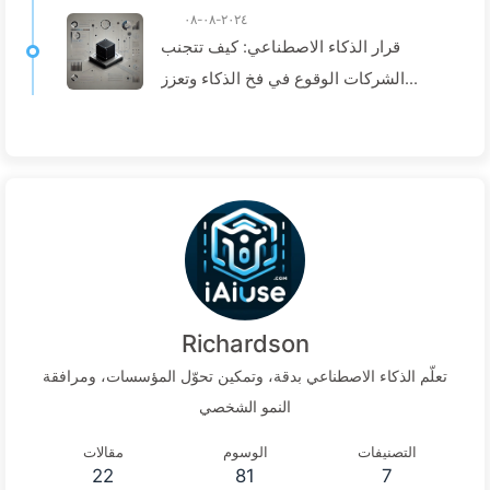
٢٠٢٤-٠٨-٠٨
قرار الذكاء الاصطناعي: كيف تتجنب
الشركات الوقوع في فخ الذكاء وتعزز
عمليات اتخاذ القرار—تعلم الذكاء
الاصطناعي ببطء136
Richardson
تعلّم الذكاء الاصطناعي بدقة، وتمكين تحوّل المؤسسات، ومرافقة
النمو الشخصي
التصنيفات
الوسوم
مقالات
22
81
7