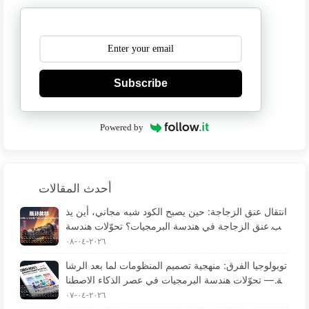
Subscribe
Powered by
أحدث المقالات
انتقال عنق الزجاجة: حين يصبح الكود شبه مجاني، أين يذ
هب عنق الزجاجة في هندسة البرمجيات؟ تحوّلات هندسة
البرمجيات في عصر الذكاء الاصطناعي (تعلّم الذكاء الاص
٢٠٢٦-٠٤-٠٨
طناعي ببطء 173)
توبولوجيا الفرق: منهجية تصميم المنظومات لما بعد الرشا
قة — تحوّلات هندسة البرمجيات في عصر الذكاء الاصطنا
عي (تعلّم الذكاء الاصطناعي ببطء 172)
٢٠٢٦-٠٤-٠٧