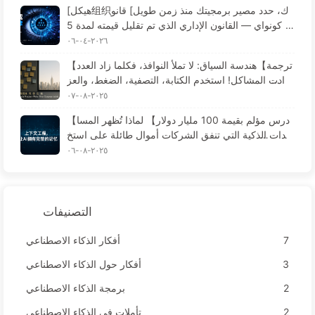
[هيكل组织ك، حدد مصير برمجيتك منذ زمن طويل] قانو
ن كونواي — القانون الإداري الذي تم تقليل قيمته لمدة 5
6 عامًا تحول هندسة البرمجيات في عصر الذكاء الاصطناع
٢٠٢٦-٠٤-٠٦
ي — تعلم الذكاء الاصطناعي تدريجيًا 171
【ترجمة】هندسة السياق: لا تملأ النوافذ، فكلما زاد العدد
زادت المشاكل! استخدم الكتابة، التصفية، الضغط، والعز
ل، وكن حذرًا من التداخلات التي تخلق الارتباك - تعلم الذ
٢٠٢٥-٠٨-٠٧
كاء الاصطناعي ببطء 170
【درس مؤلم بقيمة 100 مليار دولار】 لماذا تُظهر المسا
عدات الذكية التي تنفق الشركات أموال طائلة على استخ
دامها "فقدان الذاكرة" في الأوقات الحرجة، بينما تحقق ال
٢٠٢٥-٠٨-٠٦
منافسة تحسينات في الأداء تصل إلى 90%؟ — تعلم الذك
اء الاصطناعي ببطء 169
التصنيفات
7
أفكار الذكاء الاصطناعي
3
أفكار حول الذكاء الاصطناعي
2
برمجة الذكاء الاصطناعي
2
تأملات في الذكاء الاصطناعي