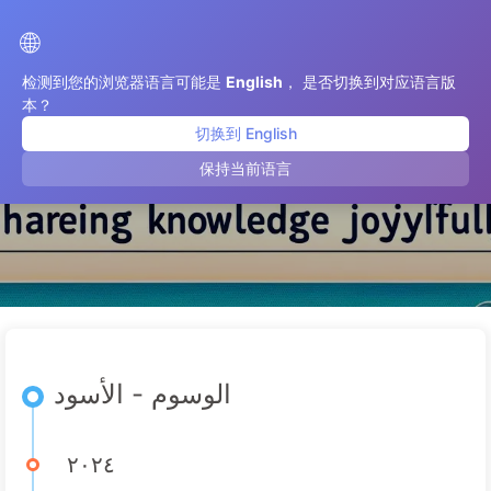
الطريق إلى التحول بالذكاء الاصطناعي
🌐
检测到您的浏览器语言可能是
English
， 是否切换到对应语言版
本？
切换到 English
الأسود
保持当前语言
الوسوم - الأسود
٢٠٢٤